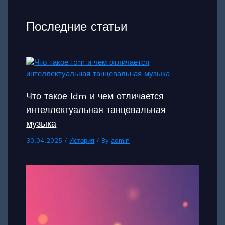
Последние статьи
Что такое Idm и чем отличается
интеллектуальная танцевальная
музыка
30.04.2025
/
История
/ By
admin