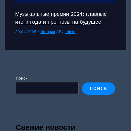
Музыкальные премии 2024: главные
итоги года и прогнозы на будущее
30.04.2025
/
История
/ By
admin
Поиск
ПОИСК
Свежие новости