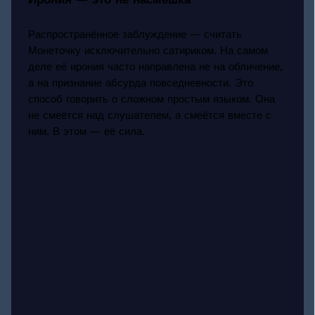
Распространённое заблуждение — считать
Монеточку исключительно сатириком. На самом
деле её ирония часто направлена не на обличение,
а на признание абсурда повседневности. Это
способ говорить о сложном простым языком. Она
не смеётся над слушателем, а смеётся вместе с
ним. В этом — её сила.