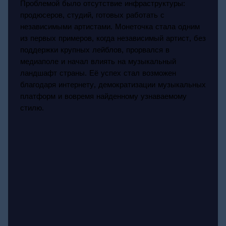
Проблемой было отсутствие инфраструктуры:
продюсеров, студий, готовых работать с
независимыми артистами. Монеточка стала одним
из первых примеров, когда независимый артист, без
поддержки крупных лейблов, прорвался в
медиаполе и начал влиять на музыкальный
ландшафт страны. Её успех стал возможен
благодаря интернету, демократизации музыкальных
платформ и вовремя найденному узнаваемому
стилю.