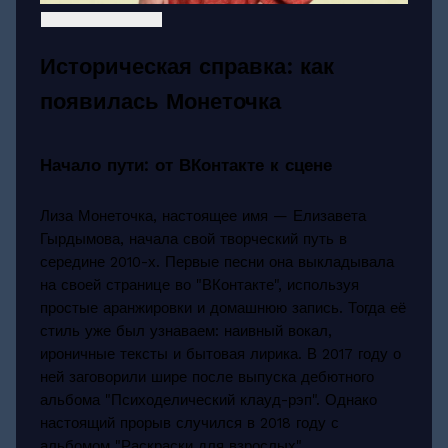
Историческая справка: как
появилась Монеточка
Начало пути: от ВКонтакте к сцене
Лиза Монеточка, настоящее имя — Елизавета
Гырдымова, начала свой творческий путь в
середине 2010-х. Первые песни она выкладывала
на своей странице во "ВКонтакте", используя
простые аранжировки и домашнюю запись. Тогда её
стиль уже был узнаваем: наивный вокал,
ироничные тексты и бытовая лирика. В 2017 году о
ней заговорили шире после выпуска дебютного
альбома "Психоделический клауд-рэп". Однако
настоящий прорыв случился в 2018 году с
альбомом "Раскраски для взрослых",