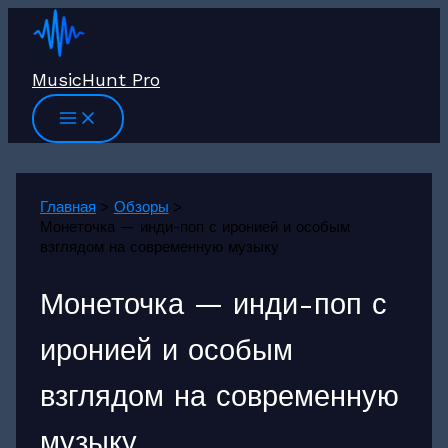
Перейти
к
содержимому
MusicHunt Pro
Главная
Обзоры
Монеточка — инди-поп с иронией и особым
взглядом на современную музыку
Монеточка — инди-поп с
иронией и особым
взглядом на современную
музыку