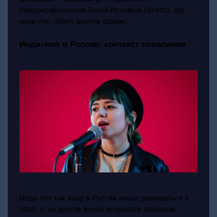
спродюсированным Витей Исаевым (BPMD), где
инди-поп обрел зрелую форму.
Инди-поп в России: контекст появления
Инди-поп как жанр в России начал развиваться в
2000-х, но долгое время оставался нишевым.