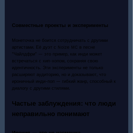
Совместные проекты и эксперименты
Монеточка не боится сотрудничать с другими
артистами. Её дуэт с Noize MC в песне
"Чайлдфри" — это пример, как инди может
встречаться с хип-хопом, сохраняя свою
идентичность. Эти эксперименты не только
расширяют аудиторию, но и доказывают, что
ироничный инди-поп — гибкий жанр, способный к
диалогу с другими стилями.
Частые заблуждения: что люди
неправильно понимают
Ирония — это не насмешка