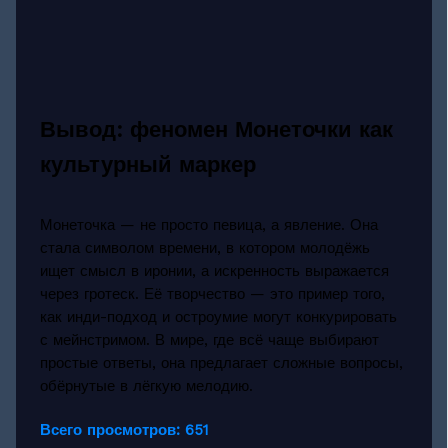
Вывод: феномен Монеточки как
культурный маркер
Монеточка — не просто певица, а явление. Она
стала символом времени, в котором молодёжь
ищет смысл в иронии, а искренность выражается
через гротеск. Её творчество — это пример того,
как инди-подход и остроумие могут конкурировать
с мейнстримом. В мире, где всё чаще выбирают
простые ответы, она предлагает сложные вопросы,
обёрнутые в лёгкую мелодию.
Всего просмотров:
651