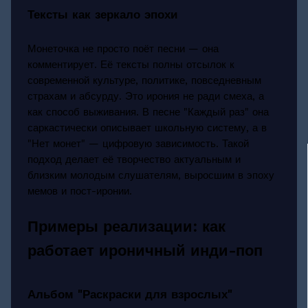
Тексты как зеркало эпохи
Монеточка не просто поёт песни — она
комментирует. Её тексты полны отсылок к
современной культуре, политике, повседневным
страхам и абсурду. Это ирония не ради смеха, а
как способ выживания. В песне "Каждый раз" она
саркастически описывает школьную систему, а в
"Нет монет" — цифровую зависимость. Такой
подход делает её творчество актуальным и
близким молодым слушателям, выросшим в эпоху
мемов и пост-иронии.
Примеры реализации: как
работает ироничный инди-поп
Альбом "Раскраски для взрослых"