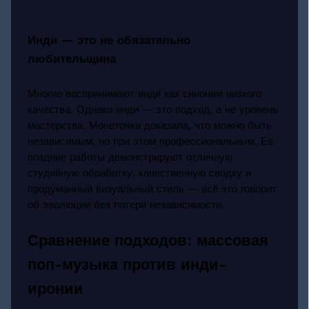
Инди — это не обязательно
любительщина
Многие воспринимают инди как синоним низкого
качества. Однако инди — это подход, а не уровень
мастерства. Монеточка доказала, что можно быть
независимым, но при этом профессиональным. Её
поздние работы демонстрируют отличную
студийную обработку, качественную сводку и
продуманный визуальный стиль — всё это говорит
об эволюции без потери независимости.
Сравнение подходов: массовая
поп-музыка против инди-
иронии