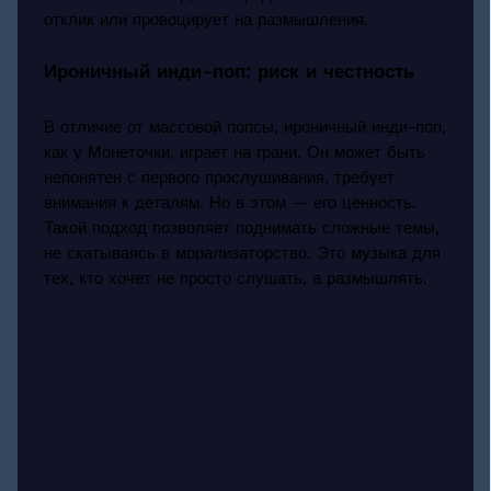
отклик или провоцирует на размышления.
Ироничный инди-поп: риск и честность
В отличие от массовой попсы, ироничный инди-поп,
как у Монеточки, играет на грани. Он может быть
непонятен с первого прослушивания, требует
внимания к деталям. Но в этом — его ценность.
Такой подход позволяет поднимать сложные темы,
не скатываясь в морализаторство. Это музыка для
тех, кто хочет не просто слушать, а размышлять.