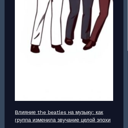
Влияние the beatles на музыку: как
группа изменила звучание целой эпохи