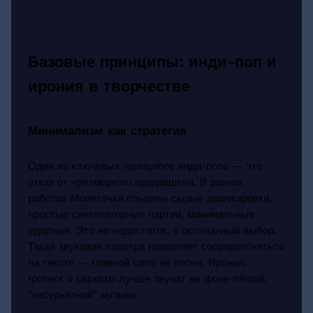
Базовые принципы: инди-поп и
ирония в творчестве
Минимализм как стратегия
Один из ключевых принципов инди-попа — это
отказ от чрезмерного продакшена. В ранних
работах Монеточки слышны сырые аранжировки,
простые синтезаторные партии, минимальные
ударные. Это не недостаток, а осознанный выбор.
Такая звуковая палитра позволяет сосредоточиться
на тексте — главной силе её песен. Ирония,
гротеск и сарказм лучше звучат на фоне лёгкой,
"несерьёзной" музыки.