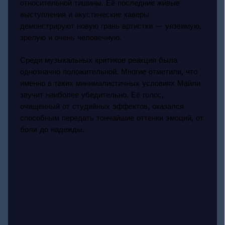
относительной тишины. Её последние живые
выступления и акустические каверы
демонстрируют новую грань артистки — уязвимую,
зрелую и очень человечную.
Среди музыкальных критиков реакция была
однозначно положительной. Многие отметили, что
именно в таких минималистичных условиях Майли
звучит наиболее убедительно. Её голос,
очищенный от студийных эффектов, оказался
способным передать тончайшие оттенки эмоций, от
боли до надежды.