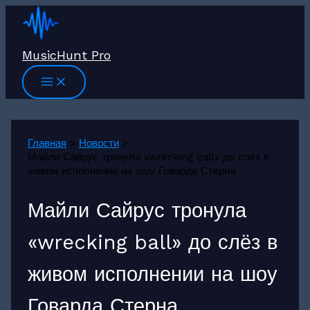
Перейти
к
содержимому
MusicHunt Pro
Главная
Новости
Майли Сайрус тронула «wrecking ball» до слёз в
живом исполнении на шоу Говарда Стерна
Майли Сайрус тронула
«wrecking ball» до слёз в
живом исполнении на шоу
Говарда Стерна