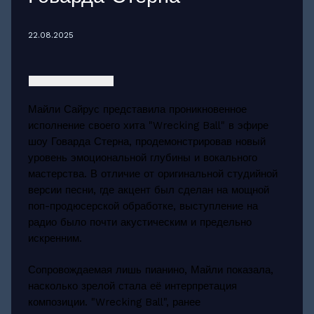
22.08.2025
Майли Сайрус представила проникновенное
исполнение своего хита "Wrecking Ball" в эфире
шоу Говарда Стерна, продемонстрировав новый
уровень эмоциональной глубины и вокального
мастерства. В отличие от оригинальной студийной
версии песни, где акцент был сделан на мощной
поп-продюсерской обработке, выступление на
радио было почти акустическим и предельно
искренним.
Сопровождаемая лишь пианино, Майли показала,
насколько зрелой стала её интерпретация
композиции. "Wrecking Ball", ранее