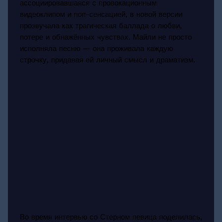
ассоциировавшаяся с провокационным
видеоклипом и поп-сенсацией, в новой версии
прозвучала как трагическая баллада о любви,
потере и обнажённых чувствах. Майли не просто
исполняла песню — она проживала каждую
строчку, придавая ей личный смысл и драматизм.
Во время интервью со Стерном певица поделилась,