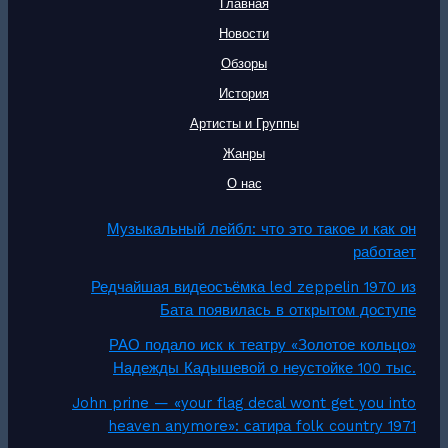
Главная
Новости
Обзоры
История
Артисты и Группы
Жанры
О нас
Музыкальный лейбл: что это такое и как он
работает
Редчайшая видеосъёмка led zeppelin 1970 из
Бата появилась в открытом доступе
РАО подало иск к театру «Золотое кольцо»
Надежды Кадышевой о неустойке 100 тыс.
John prine — «your flag decal wont get you into
heaven anymore»: сатира folk country 1971