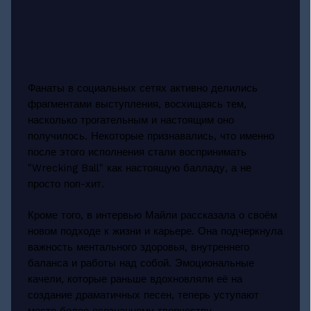
Фанаты в социальных сетях активно делились
фрагментами выступления, восхищаясь тем,
насколько трогательным и настоящим оно
получилось. Некоторые признавались, что именно
после этого исполнения стали воспринимать
"Wrecking Ball" как настоящую балладу, а не
просто поп-хит.
Кроме того, в интервью Майли рассказала о своём
новом подходе к жизни и карьере. Она подчеркнула
важность ментального здоровья, внутреннего
баланса и работы над собой. Эмоциональные
качели, которые раньше вдохновляли её на
создание драматичных песен, теперь уступают
место более осознанному творчеству.