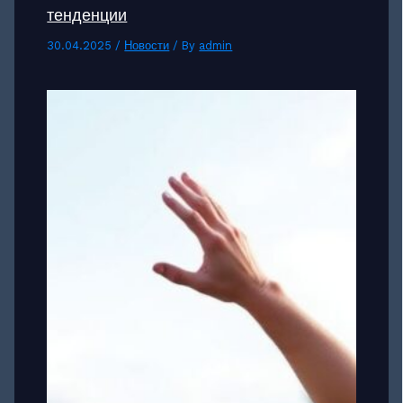
тенденции
30.04.2025
/
Новости
/ By
admin