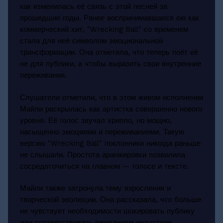
как изменилась её связь с этой песней за
прошедшие годы. Ранее воспринимавшаяся ею как
коммерческий хит, "Wrecking Ball" со временем
стала для неё символом эмоциональной
трансформации. Она отметила, что теперь поёт её
не для публики, а чтобы выразить свои внутренние
переживания.
Слушатели отметили, что в этом живом исполнении
Майли раскрылась как артистка совершенно нового
уровня. Её голос звучал хрипло, но мощно,
насыщенно эмоциями и переживаниями. Такую
версию "Wrecking Ball" поклонники никогда раньше
не слышали. Простота аранжировки позволила
сосредоточиться на главном — голосе и тексте.
Майли также затронула тему взросления и
творческой эволюции. Она рассказала, что больше
не чувствует необходимости шокировать публику
или соответствовать ожиданиям индустрии.