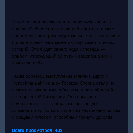
Также певица рассказала о своих музыкальных
планах. Сейчас она активно работает над новым
альбомом, в котором будет меньше поп-звучания и
больше живых инструментов, акустики и личных
историй. Это будет своего рода исповедь —
альбом, отражающий её путь к самопознанию и
принятию себя.
Таким образом, выступление Майли Сайрус с
"Wrecking Ball" на шоу Говарда Стерна стало не
просто музыкальным событием, а важной вехой в
её творческой биографии. Оно показало
слушателям, что за образом поп-звезды
скрывается артистка с глубоким внутренним миром
и мощным голосом, способным тронуть до слёз.
Всего просмотров:
432