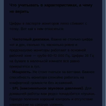
Что учитывать в характеристиках, а чему
не верить
Цифры в паспорте мониторов легко сбивают с
толку. Вот как к ним относиться:
-
Частотный диапазон.
Важна не столько цифра
«от и до», сколько то, насколько ровно и
предсказуемо мониторы работают в основной
рабочей зоне — грубо 60–12 000 Гц. Цифры 35 Гц
на бумаге в маленькой комнате всё равно
превратятся в гул.
-
Мощность.
Не стоит гнаться за ваттами. Важнее
способность монитора спокойно работать на
комфортной громкости без искажений.
-
SPL (максимальное звуковое давление).
Для
домашней работы вам редко понадобится «пушка».
Гораздо полезнее хороший контроль и отсутствие
компрессии на средних уровнях.