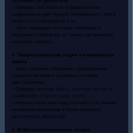
читаемым саб‑диапазоном.
- Примеры: Kali Audio IN-5 (коаксиальная
конфигурация даёт точную стереокартину), ADAM
Audio A7V, Focal Alpha 65 Evo.
- Часто оправдано сочетание мониторов и
отдельного сабвуфера, но только при грамотной
настройке комнаты.
4.
Профессиональная студия и коммерческая
работа
- Здесь критична стабильная, предсказуемая
передача материала на разных системах
прослушивания.
- Примеры: Genelec 8030C, Neumann KH 120 II,
ADAM Audio A7V, EVE Audio SC205.
- Нередко такие мониторы сочетают с системами
калибровки помещения и более серьёзной
акустической обработкой.
5.
Мобильные/компактные сетапы,