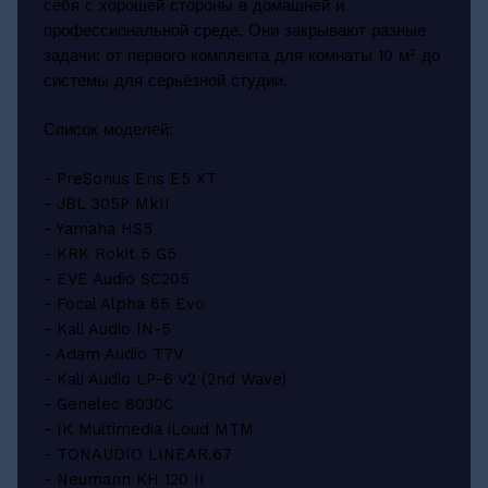
себя с хорошей стороны в домашней и
профессиональной среде. Они закрывают разные
задачи: от первого комплекта для комнаты 10 м² до
системы для серьёзной студии.
Список моделей:
- PreSonus Eris E5 XT
- JBL 305P MkII
- Yamaha HS5
- KRK Rokit 5 G5
- EVE Audio SC205
- Focal Alpha 65 Evo
- Kali Audio IN-5
- Adam Audio T7V
- Kali Audio LP-6 v2 (2nd Wave)
- Genelec 8030C
- IK Multimedia iLoud MTM
- TONAUDIO LINEAR.67
- Neumann KH 120 II