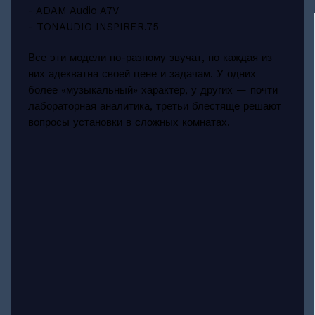
- ADAM Audio A7V
- TONAUDIO INSPIRER.75
Все эти модели по-разному звучат, но каждая из
них адекватна своей цене и задачам. У одних
более «музыкальный» характер, у других — почти
лабораторная аналитика, третьи блестяще решают
вопросы установки в сложных комнатах.