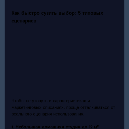
Как быстро сузить выбор: 5 типовых
сценариев
Чтобы не утонуть в характеристиках и
маркетинговых описаниях, проще отталкиваться от
реального сценария использования.
1.
Небольшая домашняя студия до 12 м²