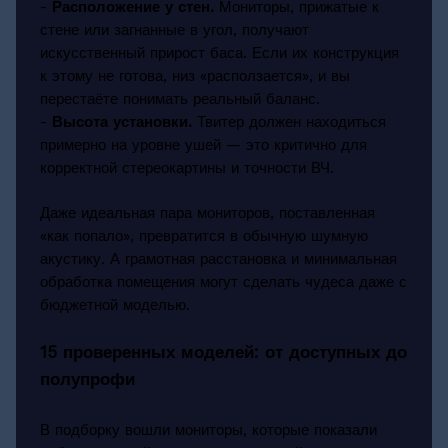
-
Расположение у стен.
Мониторы, прижатые к
стене или загнанные в угол, получают
искусственный прирост баса. Если их конструкция
к этому не готова, низ «расползается», и вы
перестаёте понимать реальный баланс.
-
Высота установки.
Твитер должен находиться
примерно на уровне ушей — это критично для
корректной стереокартины и точности ВЧ.
Даже идеальная пара мониторов, поставленная
«как попало», превратится в обычную шумную
акустику. А грамотная расстановка и минимальная
обработка помещения могут сделать чудеса даже с
бюджетной моделью.
15 проверенных моделей: от доступных до
полупрофи
В подборку вошли мониторы, которые показали