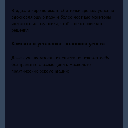
В идеале хорошо иметь обе точки зрения: условно
вдохновляющую пару и более честные мониторы
или хорошие наушники, чтобы перепроверять
решения.
Комната и установка: половина успеха
Даже лучшая модель из списка не покажет себя
без грамотного размещения. Несколько
практических рекомендаций: