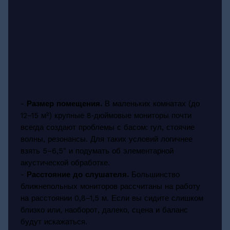
-
Размер помещения.
В маленьких комнатах (до
12–15 м²) крупные 8‑дюймовые мониторы почти
всегда создают проблемы с басом: гул, стоячие
волны, резонансы. Для таких условий логичнее
взять 5–6,5" и подумать об элементарной
акустической обработке.
-
Расстояние до слушателя.
Большинство
ближнепольных мониторов рассчитаны на работу
на расстоянии 0,8–1,5 м. Если вы сидите слишком
близко или, наоборот, далеко, сцена и баланс
будут искажаться.