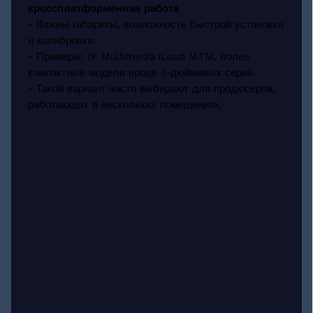
кроссплатформенная работа
- Важны габариты, возможность быстрой установки
и калибровки.
- Примеры: IK Multimedia iLoud MTM, более
компактные модели вроде 5‑дюймовых серий.
- Такой вариант часто выбирают для продюсеров,
работающих в нескольких помещениях.