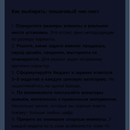
Как выбирать: пошаговый чек‑лист
1.
Определите размеры комнаты и реальное
место установки.
Это отсеет явно неподходящие
по размеру варианты.
2.
Решите, какие задачи важнее: продакшн,
саунд-дизайн, сведение, мастеринга не
планируется.
Для разных задач по‑разному
критичен характер.
3.
Сформулируйте бюджет и заранее отметьте
3–5 моделей в каждую ценовую категорию.
Не
зацикливайтесь на одном бренде.
4.
По возможности послушайте мониторы
живьём, желательно с привычным материалом.
Несколько треков, которые вы хорошо знаете,
покажут больше любых цифр.
5.
Примите во внимание спорные моменты.
У
каждой модели есть свои особенности: кому-то