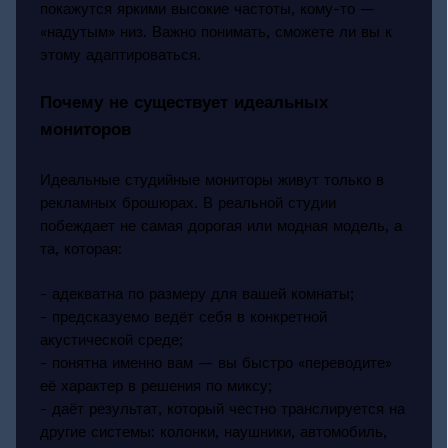
покажутся яркими высокие частоты, кому-то —
«надутым» низ. Важно понимать, сможете ли вы к
этому адаптироваться.
Почему не существует идеальных
мониторов
Идеальные студийные мониторы живут только в
рекламных брошюрах. В реальной студии
побеждает не самая дорогая или модная модель, а
та, которая:
- адекватна по размеру для вашей комнаты;
- предсказуемо ведёт себя в конкретной
акустической среде;
- понятна именно вам — вы быстро «переводите»
её характер в решения по миксу;
- даёт результат, который честно транслируется на
другие системы: колонки, наушники, автомобиль,