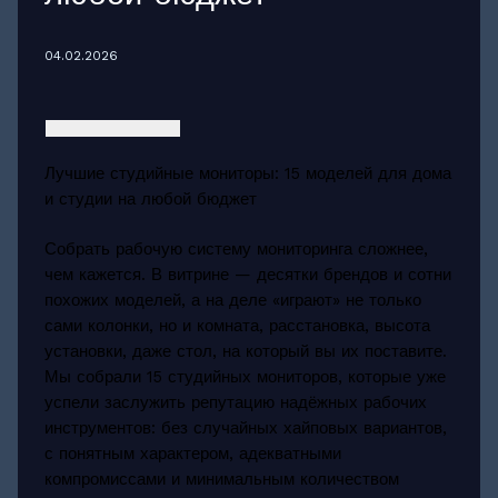
04.02.2026
Лучшие студийные мониторы: 15 моделей для дома
и студии на любой бюджет
Собрать рабочую систему мониторинга сложнее,
чем кажется. В витрине — десятки брендов и сотни
похожих моделей, а на деле «играют» не только
сами колонки, но и комната, расстановка, высота
установки, даже стол, на который вы их поставите.
Мы собрали 15 студийных мониторов, которые уже
успели заслужить репутацию надёжных рабочих
инструментов: без случайных хайповых вариантов,
с понятным характером, адекватными
компромиссами и минимальным количеством