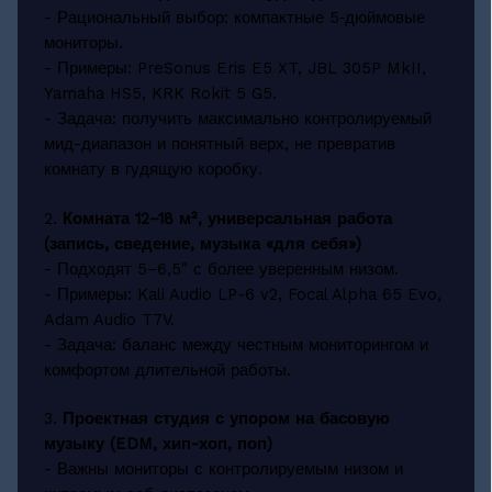
- Рациональный выбор: компактные 5‑дюймовые
мониторы.
- Примеры: PreSonus Eris E5 XT, JBL 305P MkII,
Yamaha HS5, KRK Rokit 5 G5.
- Задача: получить максимально контролируемый
мид-диапазон и понятный верх, не превратив
комнату в гудящую коробку.
2.
Комната 12–18 м², универсальная работа
(запись, сведение, музыка «для себя»)
- Подходят 5–6,5" с более уверенным низом.
- Примеры: Kali Audio LP-6 v2, Focal Alpha 65 Evo,
Adam Audio T7V.
- Задача: баланс между честным мониторингом и
комфортом длительной работы.
3.
Проектная студия с упором на басовую
музыку (EDM, хип-хоп, поп)
- Важны мониторы с контролируемым низом и