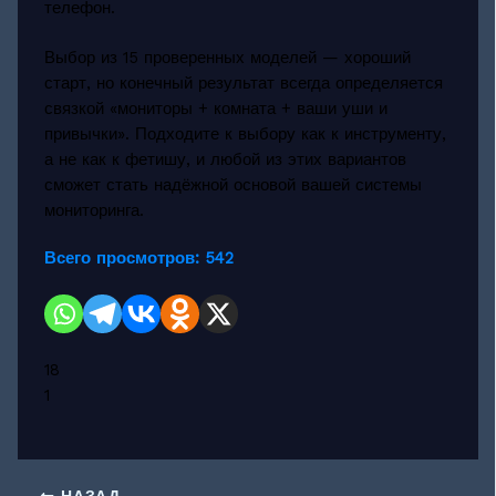
телефон.
Выбор из 15 проверенных моделей — хороший
старт, но конечный результат всегда определяется
связкой «мониторы + комната + ваши уши и
привычки». Подходите к выбору как к инструменту,
а не как к фетишу, и любой из этих вариантов
сможет стать надёжной основой вашей системы
мониторинга.
Всего просмотров:
542
18
1
НАЗАД