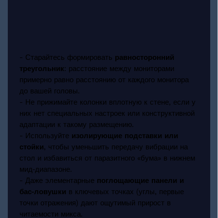
- Старайтесь формировать
равносторонний
треугольник
: расстояние между мониторами
примерно равно расстоянию от каждого монитора
до вашей головы.
- Не прижимайте колонки вплотную к стене, если у
них нет специальных настроек или конструктивной
адаптации к такому размещению.
- Используйте
изолирующие подставки или
стойки
, чтобы уменьшить передачу вибрации на
стол и избавиться от паразитного «бума» в нижнем
мид‑диапазоне.
- Даже элементарные
поглощающие панели и
бас‑ловушки
в ключевых точках (углы, первые
точки отражения) дают ощутимый прирост в
читаемости микса.