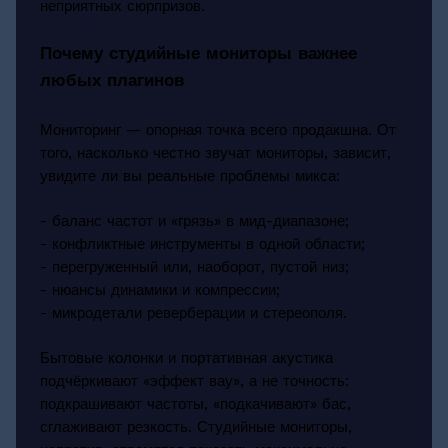
неприятных сюрпризов.
Почему студийные мониторы важнее
любых плагинов
Мониторинг — опорная точка всего продакшна. От
того, насколько честно звучат мониторы, зависит,
увидите ли вы реальные проблемы микса:
- баланс частот и «грязь» в мид-диапазоне;
- конфликтные инструменты в одной области;
- перегруженный или, наоборот, пустой низ;
- нюансы динамики и компрессии;
- микродетали реверберации и стереополя.
Бытовые колонки и портативная акустика
подчёркивают «эффект вау», а не точность:
подкрашивают частоты, «подкачивают» бас,
сглаживают резкость. Студийные мониторы,