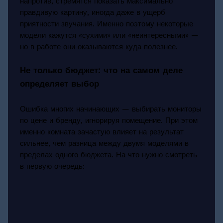
напротив, стремятся показать максимально
правдивую картину, иногда даже в ущерб
приятности звучания. Именно поэтому некоторые
модели кажутся «сухими» или «неинтересными» —
но в работе они оказываются куда полезнее.
Не только бюджет: что на самом деле
определяет выбор
Ошибка многих начинающих — выбирать мониторы
по цене и бренду, игнорируя помещение. При этом
именно комната зачастую влияет на результат
сильнее, чем разница между двумя моделями в
пределах одного бюджета. На что нужно смотреть
в первую очередь: