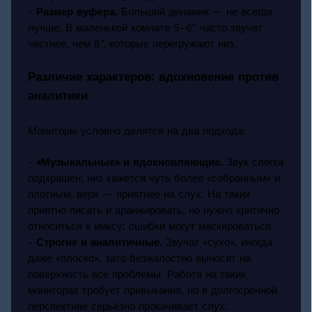
-
Размер вуфера.
Больший динамик — не всегда
лучше. В маленькой комнате 5–6" часто звучат
честнее, чем 8", которые перегружают низ.
Различие характеров: вдохновение против
аналитики
Мониторы условно делятся на два подхода:
-
«Музыкальные» и вдохновляющие.
Звук слегка
подкрашен, низ кажется чуть более «собранным» и
плотным, верх — приятнее на слух. На таких
приятно писать и аранжировать, но нужно критично
относиться к миксу: ошибки могут маскироваться.
-
Строгие и аналитичные.
Звучат «сухо», иногда
даже «плоско», зато безжалостно выносят на
поверхность все проблемы. Работа на таких
мониторах требует привыкания, но в долгосрочной
перспективе серьёзно прокачивает слух.