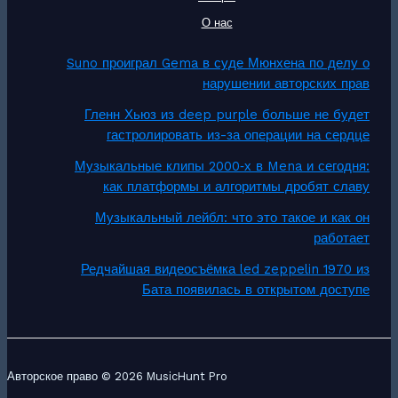
О нас
Suno проиграл Gema в суде Мюнхена по делу о
нарушении авторских прав
Гленн Хьюз из deep purple больше не будет
гастролировать из-за операции на сердце
Музыкальные клипы 2000‑х в Mena и сегодня:
как платформы и алгоритмы дробят славу
Музыкальный лейбл: что это такое и как он
работает
Редчайшая видеосъёмка led zeppelin 1970 из
Бата появилась в открытом доступе
Авторское право © 2026 MusicHunt Pro