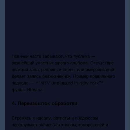
Новички часто забывают, что публика —
важнейший участник живого альбома. Отсутствие
реакций зала, реплик со сцены или импровизаций
делает запись безжизненной. Пример правильного
подхода — *“MTV Unplugged in New York”*
группы Nirvana.
4. Переизбыток обработки
Стремясь к идеалу, артисты и продюсеры
перегружают запись автотюном, компрессией и