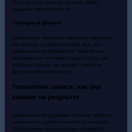
Плюс: высокое качество звучания. Минус:
ощущение постановочности.
Гибридный формат
Современные технологии позволяют совмещать
оба подхода: сохраняется живой звук, но с
минимальной постобработкой. Такой баланс
характерен для последнего тура Coldplay или
альбомов Бейонсе, где концерт становится
мультимедийным продуктом.
Технологии записи: как они
влияют на результат
Современное оборудование позволяет добиться
практически студийного качества на концерте.
Использование многоканальных рекордеров,