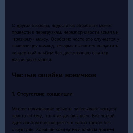
С другой стороны, недостаток обработки может
привести к перегрузкам, неразборчивости вокала и
«грязному» миксу. Особенно часто это случается у
начинающих команд, которые пытаются выпустить
концертный альбом без достаточного опыта в
живой звукозаписи.
Частые ошибки новичков
1. Отсутствие концепции
Многие начинающие артисты записывают концерт
просто потому, что «так делают все». Без четкой
идеи альбом превращается в набор треков без
структуры. Хороший концертный альбом должен