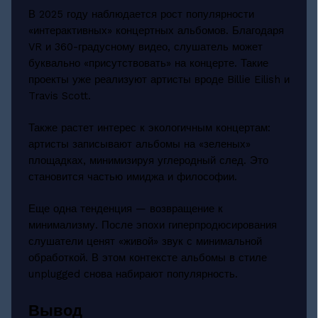
В 2025 году наблюдается рост популярности
«интерактивных» концертных альбомов. Благодаря
VR и 360-градусному видео, слушатель может
буквально «присутствовать» на концерте. Такие
проекты уже реализуют артисты вроде Billie Eilish и
Travis Scott.
Также растет интерес к экологичным концертам:
артисты записывают альбомы на «зеленых»
площадках, минимизируя углеродный след. Это
становится частью имиджа и философии.
Еще одна тенденция — возвращение к
минимализму. После эпохи гиперпродюсирования
слушатели ценят «живой» звук с минимальной
обработкой. В этом контексте альбомы в стиле
unplugged снова набирают популярность.
Вывод