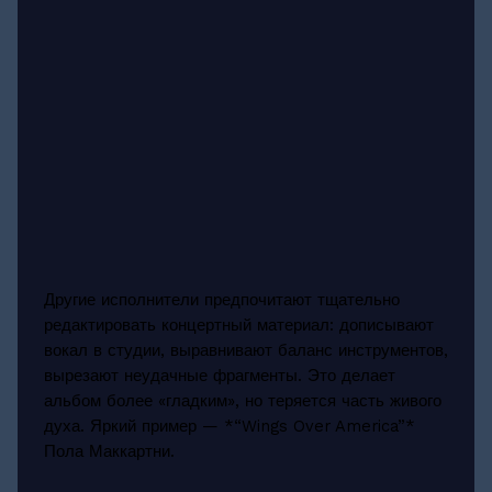
Другие исполнители предпочитают тщательно
редактировать концертный материал: дописывают
вокал в студии, выравнивают баланс инструментов,
вырезают неудачные фрагменты. Это делает
альбом более «гладким», но теряется часть живого
духа. Яркий пример — *“Wings Over America”*
Пола Маккартни.