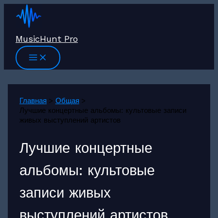
Перейти
к
содержимому
MusicHunt Pro
Главная
Общая
Лучшие концертные альбомы: культовые записи
живых выступлений артистов
Лучшие концертные
альбомы: культовые
записи живых
выступлений артистов