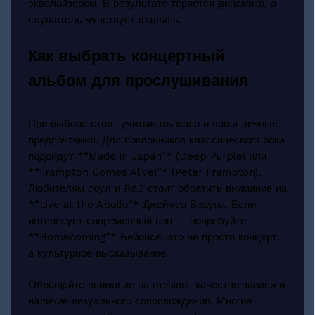
эквалайзером. В результате теряется динамика, а
слушатель чувствует фальшь.
Как выбрать концертный
альбом для прослушивания
При выборе стоит учитывать жанр и ваши личные
предпочтения. Для поклонников классического рока
подойдут *“Made in Japan”* (Deep Purple) или
*“Frampton Comes Alive!”* (Peter Frampton).
Любителям соул и R&B стоит обратить внимание на
*“Live at the Apollo”* Джеймса Брауна. Если
интересует современный поп — попробуйте
*“Homecoming”* Бейонсе: это не просто концерт,
а культурное высказывание.
Обращайте внимание на отзывы, качество записи и
наличие визуального сопровождения. Многие