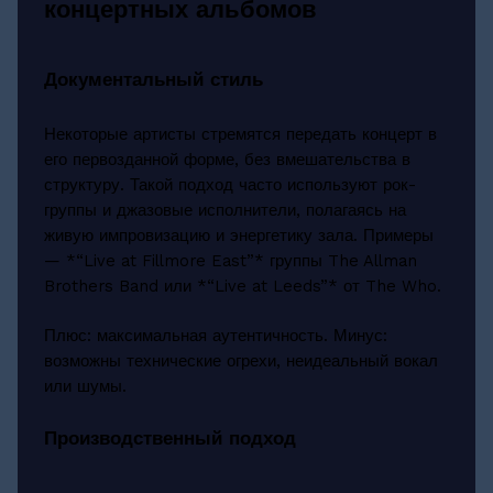
концертных альбомов
Документальный стиль
Некоторые артисты стремятся передать концерт в
его первозданной форме, без вмешательства в
структуру. Такой подход часто используют рок-
группы и джазовые исполнители, полагаясь на
живую импровизацию и энергетику зала. Примеры
— *“Live at Fillmore East”* группы The Allman
Brothers Band или *“Live at Leeds”* от The Who.
Плюс: максимальная аутентичность. Минус:
возможны технические огрехи, неидеальный вокал
или шумы.
Производственный подход