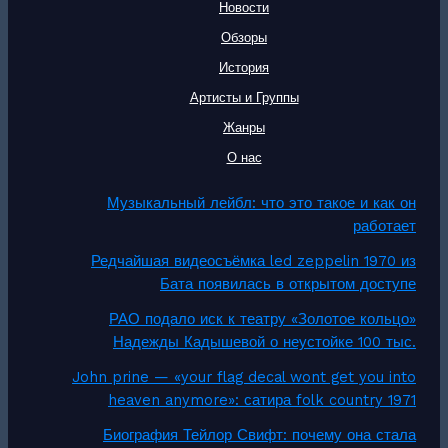
Новости
Обзоры
История
Артисты и Группы
Жанры
О нас
Музыкальный лейбл: что это такое и как он
работает
Редчайшая видеосъёмка led zeppelin 1970 из
Бата появилась в открытом доступе
РАО подало иск к театру «Золотое кольцо»
Надежды Кадышевой о неустойке 100 тыс.
John prine — «your flag decal wont get you into
heaven anymore»: сатира folk country 1971
Биография Тейлор Свифт: почему она стала