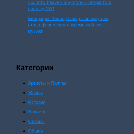
you into heaven anymore»: сатира folk
country 1971
Биография Тейлор Свифт: почему она
стала феноменом современной поп-
музыки
Категории
Артисты и Группы
Жанры
История
Новости
Обзоры
Общая