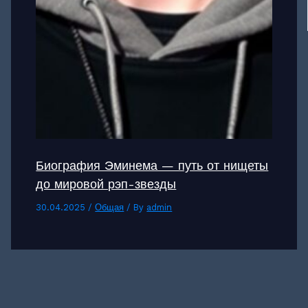
Биография Эминема — путь от нищеты
до мировой рэп-звезды
30.04.2025
/
Общая
/ By
admin