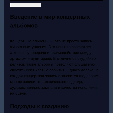
Введение в мир концертных
альбомов
Концертные альбомы — это не просто запись
живого выступления. Это попытка запечатлеть
атмосферу, энергию и взаимодействие между
артистом и аудиторией. В отличие от студийных
релизов, такие альбомы позволяют слушателю
ощутить себя частью события. Однако далеко не
каждая концертная запись становится шедевром:
многое зависит от технического подхода,
художественного замысла и качества исполнения
на сцене.
Подходы к созданию