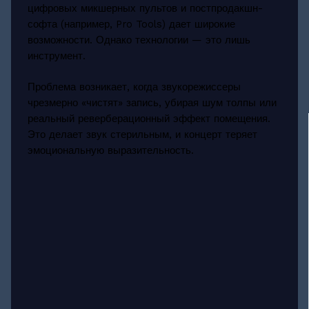
цифровых микшерных пультов и постпродакшн-
софта (например, Pro Tools) дает широкие
возможности. Однако технологии — это лишь
инструмент.
Проблема возникает, когда звукорежиссеры
чрезмерно «чистят» запись, убирая шум толпы или
реальный реверберационный эффект помещения.
Это делает звук стерильным, и концерт теряет
эмоциональную выразительность.