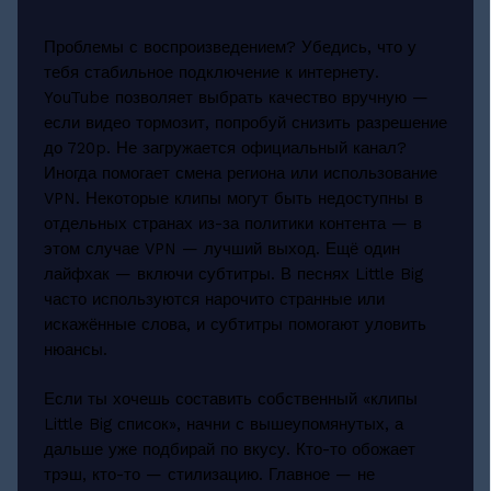
Проблемы с воспроизведением? Убедись, что у
тебя стабильное подключение к интернету.
YouTube позволяет выбрать качество вручную —
если видео тормозит, попробуй снизить разрешение
до 720p. Не загружается официальный канал?
Иногда помогает смена региона или использование
VPN. Некоторые клипы могут быть недоступны в
отдельных странах из-за политики контента — в
этом случае VPN — лучший выход. Ещё один
лайфхак — включи субтитры. В песнях Little Big
часто используются нарочито странные или
искажённые слова, и субтитры помогают уловить
нюансы.
Если ты хочешь составить собственный «клипы
Little Big список», начни с вышеупомянутых, а
дальше уже подбирай по вкусу. Кто-то обожает
трэш, кто-то — стилизацию. Главное — не