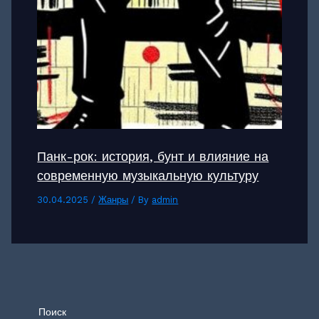
Панк-рок: история, бунт и влияние на
современную музыкальную культуру
30.04.2025
/
Жанры
/ By
admin
Поиск