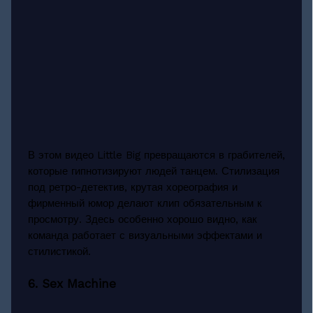
В этом видео Little Big превращаются в грабителей,
которые гипнотизируют людей танцем. Стилизация
под ретро-детектив, крутая хореография и
фирменный юмор делают клип обязательным к
просмотру. Здесь особенно хорошо видно, как
команда работает с визуальными эффектами и
стилистикой.
6. Sex Machine