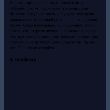
Начать стоит, конечно же, с главного хита —
«Skibidi». Это не просто клип, это культурный
феномен. Вирусный танец, абсурдное поведение
героев, гипнотизирующий ритм — всё это сделало
его не только популярным, но и знаковым. В «топ
клипов Little Big» он заслуженно занимает первое
место, и именно с него стоит начинать знакомство.
Главное — не пытайся искать смысл там, где его
нет. Просто наслаждайся.
2. Faradenza