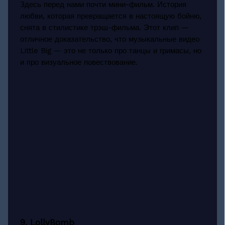
Здесь перед нами почти мини-фильм. История
любви, которая превращается в настоящую бойню,
снята в стилистике трэш-фильма. Этот клип —
отличное доказательство, что музыкальные видео
Little Big — это не только про танцы и гримасы, но
и про визуальное повествование.
9. LollyBomb