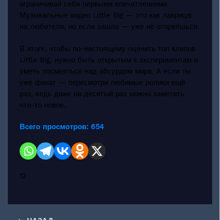
ограничивай себя первыми впечатлениями.
Музыкальные видео Little Big — это как лакрица:
на любителя, но если зашло — уже не оторвёшься.
В итоге, чтобы по-настоящему оценить топ клипов
Little Big, нужно быть открытым к экспериментам и
уметь посмеяться над абсурдом мира. А если ты
уже фанат — пересмотри любимые ролики ещё
раз, ведь даже на десятый раз можно заметить
что-то новое.
Всего просмотров:
654
12