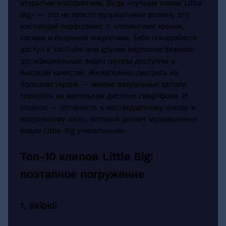
открытым восприятием. Ведь «лучшие клипы Little
Big» — это не просто музыкальные ролики, это
настоящий перформанс с элементами иронии,
сатиры и безумной энергетики. Тебе понадобится
доступ к YouTube или другим видеоплатформам,
где официальные видео группы доступны в
высоком качестве. Желательно смотреть на
большом экране — многие визуальные детали
теряются на маленьком дисплее смартфона. И
главное — готовность к нестандартному юмору и
визуальному шоку, который делает музыкальные
видео Little Big уникальными.
Топ-10 клипов Little Big:
поэтапное погружение
1. Skibidi