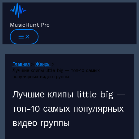
Перейти
к
содержимому
MusicHunt Pro
Главная
Жанры
Лучшие клипы little big — топ-10 самых
популярных видео группы
Лучшие клипы little big —
топ-10 самых популярных
видео группы