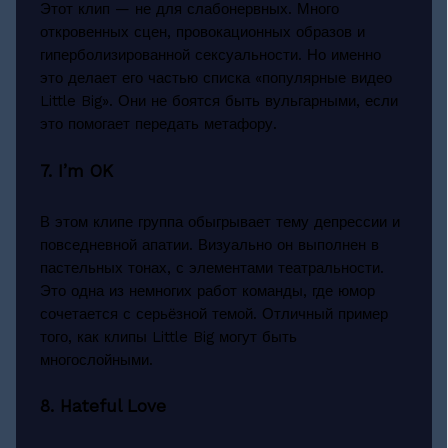
Этот клип — не для слабонервных. Много
откровенных сцен, провокационных образов и
гиперболизированной сексуальности. Но именно
это делает его частью списка «популярные видео
Little Big». Они не боятся быть вульгарными, если
это помогает передать метафору.
7. I’m OK
В этом клипе группа обыгрывает тему депрессии и
повседневной апатии. Визуально он выполнен в
пастельных тонах, с элементами театральности.
Это одна из немногих работ команды, где юмор
сочетается с серьёзной темой. Отличный пример
того, как клипы Little Big могут быть
многослойными.
8. Hateful Love