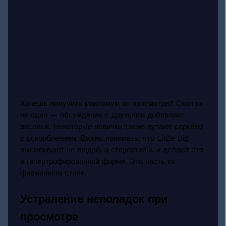
Хочешь получить максимум от просмотра? Смотри
не один — обсуждение с друзьями добавляет
веселья. Некоторые новички также путают сарказм
с оскорблением. Важно понимать, что Little Big
высмеивают не людей, а стереотипы, и делают это
в гипертрофированной форме. Это часть их
фирменного стиля.
Устранение неполадок при
просмотре