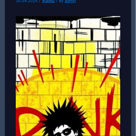
30.04.2025
/
Жанры
/ By
admin