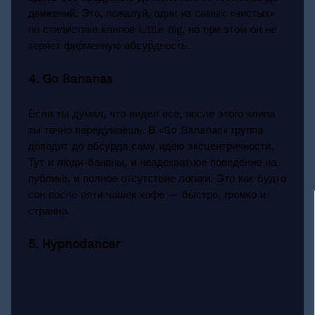
движений. Это, пожалуй, один из самых «чистых»
по стилистике клипов Little Big, но при этом он не
теряет фирменную абсурдность.
4. Go Bananas
Если ты думал, что видел всё, после этого клипа
ты точно передумаешь. В «Go Bananas» группа
доводит до абсурда саму идею эксцентричности.
Тут и люди-бананы, и неадекватное поведение на
публике, и полное отсутствие логики. Это как будто
сон после пяти чашек кофе — быстро, громко и
странно.
5. Hypnodancer