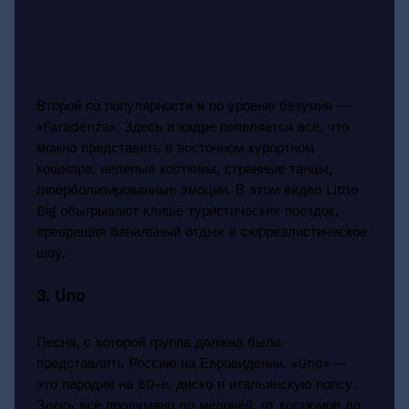
Второй по популярности и по уровню безумия —
«Faradenza». Здесь в кадре появляется всё, что
можно представить в восточном курортном
кошмаре: нелепые костюмы, странные танцы,
гиперболизированные эмоции. В этом видео Little
Big обыгрывают клише туристических поездок,
превращая банальный отдых в сюрреалистическое
шоу.
3. Uno
Песня, с которой группа должна была
представлять Россию на Евровидении. «Uno» —
это пародия на 80-е, диско и итальянскую попсу.
Здесь всё продумано до мелочей: от костюмов до