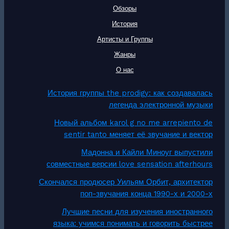
Обзоры
История
Артисты и Группы
Жанры
О нас
История группы the prodigy: как создавалась
легенда электронной музыки
Новый альбом karol g no me arrepiento de
sentir tanto меняет её звучание и вектор
Мадонна и Кайли Миноуг выпустили
совместные версии love sensation afterhours
Скончался продюсер Уильям Орбит, архитектор
поп-звучания конца 1990-х и 2000-х
Лучшие песни для изучения иностранного
языка: учимся понимать и говорить быстрее