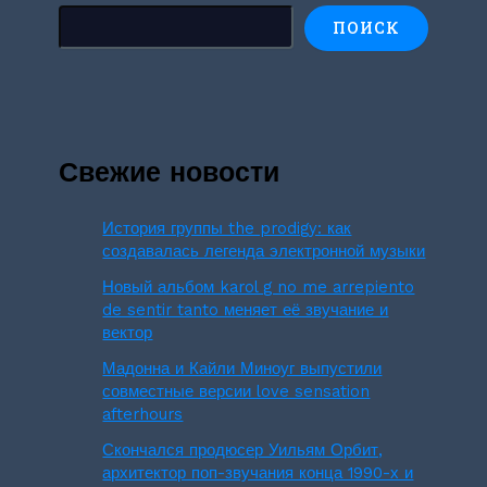
ПОИСК
Свежие новости
История группы the prodigy: как
создавалась легенда электронной музыки
Новый альбом karol g no me arrepiento
de sentir tanto меняет её звучание и
вектор
Мадонна и Кайли Миноуг выпустили
совместные версии love sensation
afterhours
Скончался продюсер Уильям Орбит,
архитектор поп-звучания конца 1990-х и