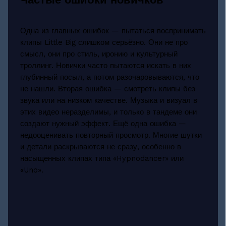
Одна из главных ошибок — пытаться воспринимать
клипы Little Big слишком серьёзно. Они не про
смысл, они про стиль, иронию и культурный
троллинг. Новички часто пытаются искать в них
глубинный посыл, а потом разочаровываются, что
не нашли. Вторая ошибка — смотреть клипы без
звука или на низком качестве. Музыка и визуал в
этих видео неразделимы, и только в тандеме они
создают нужный эффект. Ещё одна ошибка —
недооценивать повторный просмотр. Многие шутки
и детали раскрываются не сразу, особенно в
насыщенных клипах типа «Hypnodancer» или
«Uno».