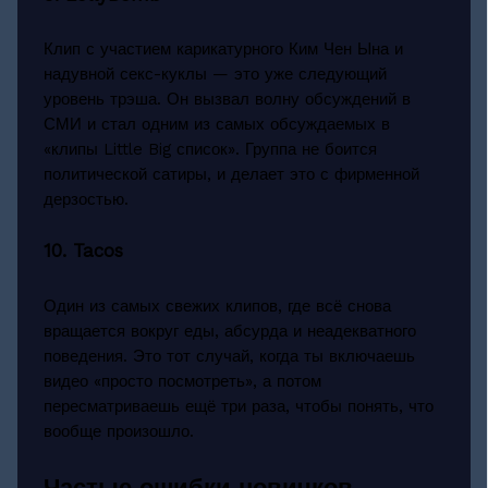
Клип с участием карикатурного Ким Чен Ына и
надувной секс-куклы — это уже следующий
уровень трэша. Он вызвал волну обсуждений в
СМИ и стал одним из самых обсуждаемых в
«клипы Little Big список». Группа не боится
политической сатиры, и делает это с фирменной
дерзостью.
10. Tacos
Один из самых свежих клипов, где всё снова
вращается вокруг еды, абсурда и неадекватного
поведения. Это тот случай, когда ты включаешь
видео «просто посмотреть», а потом
пересматриваешь ещё три раза, чтобы понять, что
вообще произошло.
Частые ошибки новичков