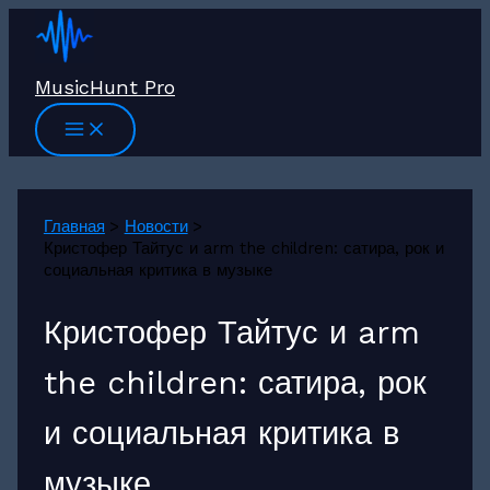
Перейти
к
содержимому
MusicHunt Pro
Главная
Новости
Кристофер Тайтус и arm the children: сатира, рок и
социальная критика в музыке
Кристофер Тайтус и arm
the children: сатира, рок
и социальная критика в
музыке