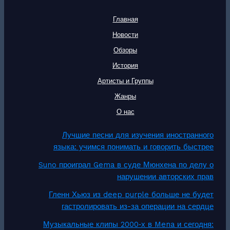
Главная
Новости
Обзоры
История
Артисты и Группы
Жанры
О нас
Лучшие песни для изучения иностранного
языка: учимся понимать и говорить быстрее
Suno проиграл Gema в суде Мюнхена по делу о
нарушении авторских прав
Гленн Хьюз из deep purple больше не будет
гастролировать из-за операции на сердце
Музыкальные клипы 2000‑х в Mena и сегодня: