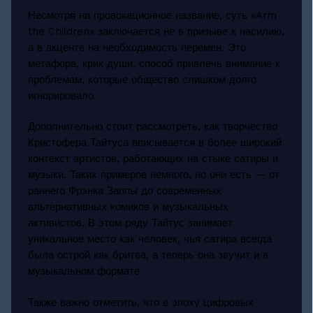
Несмотря на провокационное название, суть «Arm
the Children» заключается не в призыве к насилию,
а в акценте на необходимость перемен. Это
метафора, крик души, способ привлечь внимание к
проблемам, которые общество слишком долго
игнорировало.
Дополнительно стоит рассмотреть, как творчество
Кристофера Тайтуса вписывается в более широкий
контекст артистов, работающих на стыке сатиры и
музыки. Таких примеров немного, но они есть — от
раннего Фрэнка Заппы до современных
альтернативных комиков и музыкальных
активистов. В этом ряду Тайтус занимает
уникальное место как человек, чья сатира всегда
была острой как бритва, а теперь она звучит и в
музыкальном формате.
Также важно отметить, что в эпоху цифровых