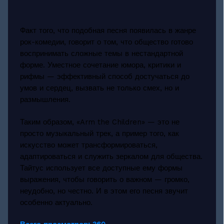
Факт того, что подобная песня появилась в жанре
рок-комедии, говорит о том, что общество готово
воспринимать сложные темы в нестандартной
форме. Уместное сочетание юмора, критики и
рифмы — эффективный способ достучаться до
умов и сердец, вызвать не только смех, но и
размышления.
Таким образом, «Arm the Children» — это не
просто музыкальный трек, а пример того, как
искусство может трансформироваться,
адаптироваться и служить зеркалом для общества.
Тайтус использует все доступные ему формы
выражения, чтобы говорить о важном — громко,
неудобно, но честно. И в этом его песня звучит
особенно актуально.