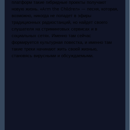
платформ такие гибридные проекты получают
новую жизнь. «Arm the Children» — песня, которая,
возможно, никогда не попадет в эфиры
традиционных радиостанций, но найдет своего
слушателя на стриминговых сервисах и в
социальных сетях. Именно там сейчас
формируется культурная повестка, и именно там
такие треки начинают жить своей жизнью,
становясь вирусными и обсуждаемыми.