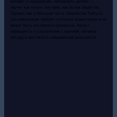
интерес и недоумение. «Вооружить детей» —
звучит как лозунг, как крик, как вызов обществу.
Однако, как и большая часть творчества Тайтуса,
эта композиция требует глубокого осмысления и не
может быть воспринята буквально. Артист
обращается к слушателям с иронией, обнажая
абсурд и жестокость современной реальности.