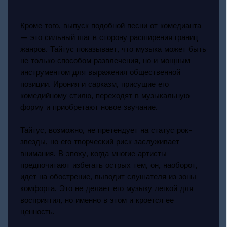
Кроме того, выпуск подобной песни от комедианта
— это сильный шаг в сторону расширения границ
жанров. Тайтус показывает, что музыка может быть
не только способом развлечения, но и мощным
инструментом для выражения общественной
позиции. Ирония и сарказм, присущие его
комедийному стилю, переходят в музыкальную
форму и приобретают новое звучание.
Тайтус, возможно, не претендует на статус рок-
звезды, но его творческий риск заслуживает
внимания. В эпоху, когда многие артисты
предпочитают избегать острых тем, он, наоборот,
идет на обострение, выводит слушателя из зоны
комфорта. Это не делает его музыку легкой для
восприятия, но именно в этом и кроется ее
ценность.