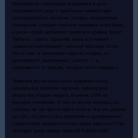
Музыкально композиция выдержана в духе
классического рока с заметными элементами
альтернативного звучания. Гитары, насыщенные
перегрузом, создают плотную звуковую атмосферу,
а ритм-секция добавляет энергии и драйва. Вокал
Тайтуса – смесь сарказма, гнева и отчаяния –
идеально подчеркивает сильный месседж песни.
Он не поет в привычном смысле, скорее, он
декламирует, выкрикивает, шепчет — в
зависимости от эмоции, которую хочет передать.
Тематика песни охватывает широкий спектр
социальных проблем: насилие, равнодушие
общества, упадок морали, влияние СМИ на
молодое поколение. В тексте звучат вопросы, на
которые не так просто найти ответы. Как мы дошли
до того, что дети стали жертвами и одновременно
свидетелями разрушительного мира взрослых? Где
проходит грань между защитой и агрессией?