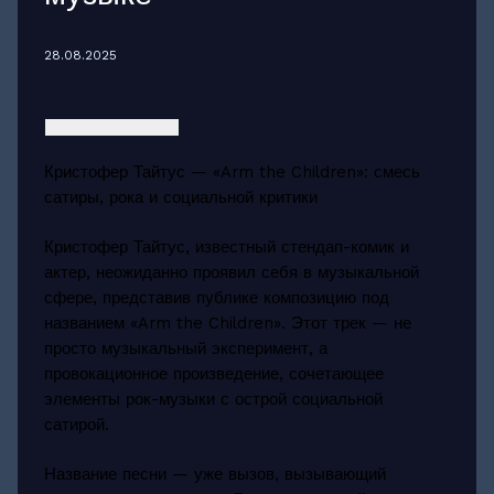
28.08.2025
Кристофер Тайтус — «Arm the Children»: смесь
сатиры, рока и социальной критики
Кристофер Тайтус, известный стендап-комик и
актер, неожиданно проявил себя в музыкальной
сфере, представив публике композицию под
названием «Arm the Children». Этот трек — не
просто музыкальный эксперимент, а
провокационное произведение, сочетающее
элементы рок-музыки с острой социальной
сатирой.
Название песни — уже вызов, вызывающий