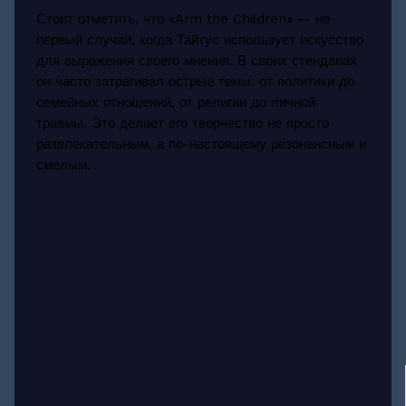
Стоит отметить, что «Arm the Children» — не
первый случай, когда Тайтус использует искусство
для выражения своего мнения. В своих стендапах
он часто затрагивал острые темы: от политики до
семейных отношений, от религии до личной
травмы. Это делает его творчество не просто
развлекательным, а по-настоящему резонансным и
смелым.