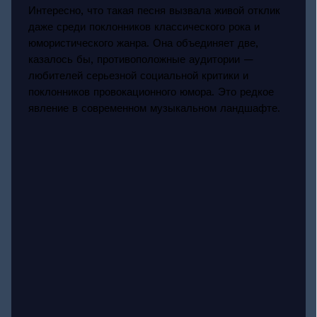
Интересно, что такая песня вызвала живой отклик
даже среди поклонников классического рока и
юмористического жанра. Она объединяет две,
казалось бы, противоположные аудитории —
любителей серьезной социальной критики и
поклонников провокационного юмора. Это редкое
явление в современном музыкальном ландшафте.