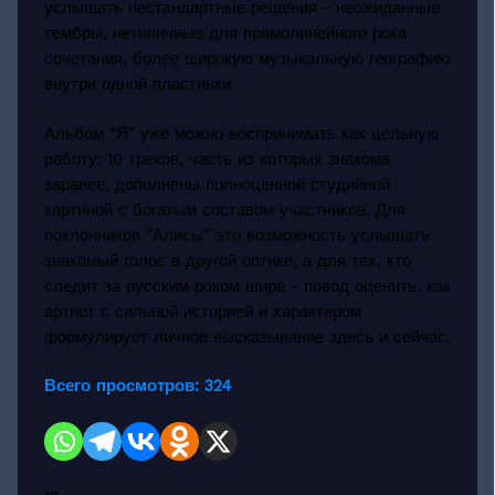
услышать нестандартные решения - неожиданные
тембры, нетипичные для прямолинейного рока
сочетания, более широкую музыкальную географию
внутри одной пластинки.
Альбом "Я" уже можно воспринимать как цельную
работу: 10 треков, часть из которых знакома
заранее, дополнены полноценной студийной
картиной с богатым составом участников. Для
поклонников "Алисы" это возможность услышать
знакомый голос в другой оптике, а для тех, кто
следит за русским роком шире - повод оценить, как
артист с сильной историей и характером
формулирует личное высказывание здесь и сейчас.
Всего просмотров:
324