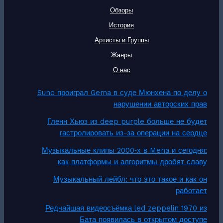
Обзоры
История
Артисты и Группы
Жанры
О нас
Suno проиграл Gema в суде Мюнхена по делу о
нарушении авторских прав
Гленн Хьюз из deep purple больше не будет
гастролировать из-за операции на сердце
Музыкальные клипы 2000‑х в Mena и сегодня:
как платформы и алгоритмы дробят славу
Музыкальный лейбл: что это такое и как он
работает
Редчайшая видеосъёмка led zeppelin 1970 из
Бата появилась в открытом доступе