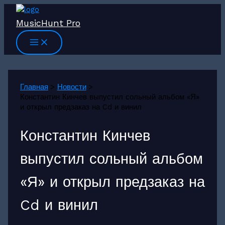
Перейти
к
MusicHunt Pro
содержимому
Главная
Новости
Константин Кинчев выпустил сольный альбом «Я»
и открыл предзаказ на Cd и винил
Константин Кинчев
выпустил сольный альбом
«Я» и открыл предзаказ на
Cd и винил