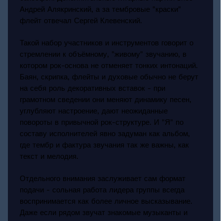
Андрей Алякринский, а за тембровые "краски"
флейт отвечал Сергей Клевенский.
Такой набор участников и инструментов говорит о
стремлении к объёмному, "живому" звучанию, в
котором рок-основа не отменяет тонких интонаций.
Баян, скрипка, флейты и духовые обычно не берут
на себя роль декоративных вставок - при
грамотном сведении они меняют динамику песен,
углубляют настроение, дают неожиданные
повороты в привычной рок-структуре. И "Я" по
составу исполнителей явно задуман как альбом,
где тембр и фактура звучания так же важны, как
текст и мелодия.
Отдельного внимания заслуживает сам формат
подачи - сольная работа лидера группы всегда
воспринимается как более личное высказывание.
Даже если рядом звучат знакомые музыканты и