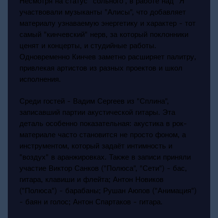
Несмотря на статус "сольного", в работе над "Я"
участвовали музыканты "Алисы", что добавляет
материалу узнаваемую энергетику и характер - тот
самый "кинчевский" нерв, за который поклонники
ценят и концерты, и студийные работы.
Одновременно Кинчев заметно расширяет палитру,
привлекая артистов из разных проектов и школ
исполнения.
Среди гостей - Вадим Сергеев из "Сплина",
записавший партии акустической гитары. Эта
деталь особенно показательная: акустика в рок-
материале часто становится не просто фоном, а
инструментом, который задаёт интимность и
"воздух" в аранжировках. Также в записи приняли
участие Виктор Санков ("Полюса", "Сети") - бас,
гитара, клавиши и флейта; Антон Новиков
("Полюса") - барабаны; Рушан Аюпов ("Анимация")
- баян и голос; Антон Спартаков - гитара.