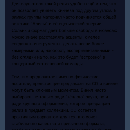
Для слушателя такой релиз удобен ещё и тем, что
он позволяет увидеть Кинчева под другим углом. В
рамках группы материал часто подчиняется общей
эстетике "Алисы" и её сценической энергии.
Сольный формат даёт больше свободы в нюансах:
можно иначе расставлять акценты, смелее
соединять инструменты, делать песни более
камерными или, наоборот, экспериментальными -
без оглядки на то, как это будет "встроено" в
концертный сет основной команды.
Тем, кто предпочитает именно физические
носители, предстоящие предзаказы на CD и виниле
могут быть ключевым моментом. Винил часто
выбирают не только ради "тёплого" звука, но и
ради крупного оформления, которое превращает
релиз в предмет коллекции. CD остаётся
практичным вариантом для тех, кто хочет
стабильного качества и привычного формата,