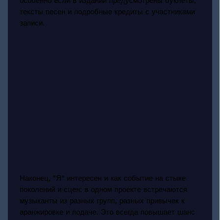
особенно если в издании предусмотрены буклеты,
тексты песен и подробные кредиты с участниками
записи.
Наконец, "Я" интересен и как событие на стыке
поколений и сцен: в одном проекте встречаются
музыканты из разных групп, разных привычек к
аранжировке и подаче. Это всегда повышает шанс