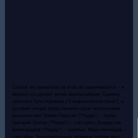
Список инструментов на этом не заканчивается - и
именно это делает релиз многослойным. Скрипку
записала Гуля Наумова ("Симфоническое Кино"), а
духовая секция представлена сразу несколькими
музыкантами: Роман Парыгин ("Радар") - труба,
Григорий Зонтов ("Радар") - саксофон, Владислав
Александров ("Радар") - тромбон, Иван Неклюдов -
саксофон. Дополнительные гитарные партии внес