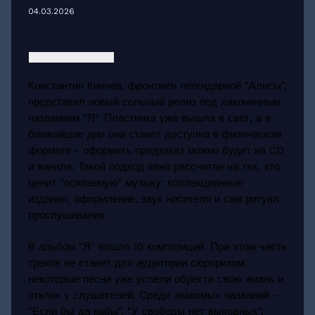
04.03.2026
Константин Кинчев, фронтмен легендарной "Алисы",
представил новый сольный релиз под лаконичным
названием "Я". Пластинка уже вышла в свет, а в
ближайшие дни она станет доступна в физическом
формате - оформить предзаказ можно будет на CD
и виниле. Такой подход явно рассчитан на тех, кто
ценит "осязаемую" музыку: коллекционные
издания, оформление, звук носителя и сам ритуал
прослушивания.
В альбом "Я" вошло 10 композиций. При этом часть
треков не станет для аудитории сюрпризом:
некоторые песни уже успели обрести свою жизнь и
отклик у слушателей. Среди знакомых названий -
"Если бы да кабы", "У свободы нет выходных",