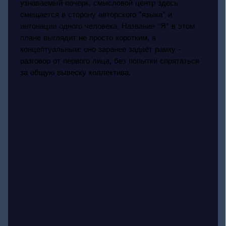
узнаваемый почерк, смысловой центр здесь
смещается в сторону авторского "языка" и
интонации одного человека. Название "Я" в этом
плане выглядит не просто коротким, а
концептуальным: оно заранее задаёт рамку -
разговор от первого лица, без попытки спрятаться
за общую вывеску коллектива.