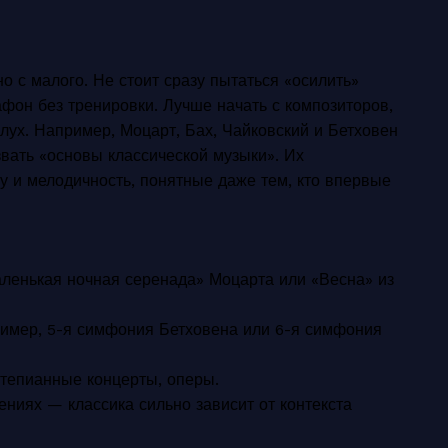
о с малого. Не стоит сразу пытаться «осилить»
фон без тренировки. Лучше начать с композиторов,
лух. Например, Моцарт, Бах, Чайковский и Бетховен
звать «основы классической музыки». Их
у и мелодичность, понятные даже тем, кто впервые
аленькая ночная серенада» Моцарта или «Весна» из
имер, 5-я симфония Бетховена или 6-я симфония
ртепианные концерты, оперы.
ениях — классика сильно зависит от контекста