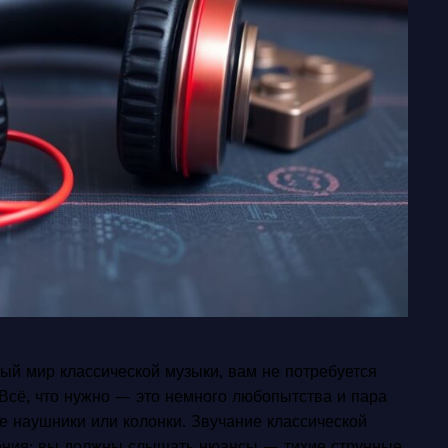
ный мир классической музыки, вам не потребуется
Всё, что нужно — это немного любопытства и пара
 наушники или колонки. Звучание классической
дения: вы должны слышать нюансы — тихие струнные