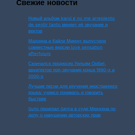
Свежие новости
Новый альбом karol g no me arrepiento
de sentir tanto меняет её звучание и
вектор
Мадонна и Кайли Миноуг выпустили
совместные версии love sensation
afterhours
Скончался продюсер Уильям Орбит,
архитектор поп-звучания конца 1990-х и
2000-х
Лучшие песни для изучения иностранного
языка: учимся понимать и говорить
быстрее
Suno проиграл Gema в суде Мюнхена по
делу о нарушении авторских прав