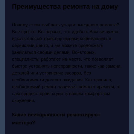
Преимущества ремонта на дому
Почему стоит выбрать услуги выездного ремонта?
Все просто. Во-первых, это удобно. Вам не нужно
искать способ транспортировки кофемашины в
сервисный центр, и вы можете продолжать
заниматься своими делами. Во-вторых,
специалисты работают на месте, что позволяет
быстро устранять неисправности, такие как замена
деталей или устранение засоров, без
необходимости долгого ожидания. Как правило,
необходимый ремонт занимает немного времени, а
сам процесс происходит в вашем комфортном
окружении.
Какие неисправности ремонтируют
мастера?