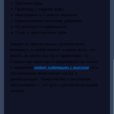
Протечки воды;
Проблемы с подачей воды;
Неисправность в работе жерновов;
Неравномерное получение давления;
Не включается кофемашина;
Отказ в приготовлении кофе.
Каждая из перечисленных проблем может
возникнуть в любой момент, и важно знать, что
решить их можно быстро и эффективно. Со
стороны мастеров часто предлагается не только
стандартный
ремонт кофемашин с выездом
, но и
обслуживание, включающее чистку и
декальцинацию. Профилактика и регулярное
обслуживание — это путь к долгой жизни вашей
техники.