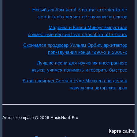
Новый альбом karol g no me arrepiento de
sentir tanto меняет её звучание и вектор
Мадонна и Кайли Миноуг выпустили
совместные версии love sensation afterhours
Скончался продюсер Уильям Орбит, архитектор
поп-звучания конца 1990-х и 2000-х
Лучшие песни для изучения иностранного
языка: учимся понимать и говорить быстрее
Suno проиграл Gema в суде Мюнхена по делу о
нарушении авторских прав
Авторское право © 2026 MusicHunt Pro
Карта сайта