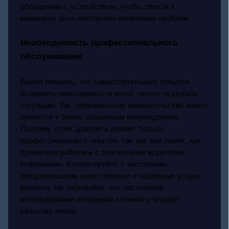
обращению с устройством, чтобы свести к
минимуму риск повторного появления проблем.
Необходимость профессионального
обслуживания
Важно помнить, что самостоятельные попытки
исправить неисправности могут только усугубить
ситуацию. Так, неправильное вмешательство может
привести к более серьезным повреждениям.
Поэтому стоит доверить ремонт только
профессионалам с опытом, так как они знают, как
правильно работать с различными моделями
кофемашин. Контактируйте с мастерами,
предлагающими качественные и надежные услуги
ремонта. Не забывайте, что постоянное
использование исправной техники улучшает
качество жизни.