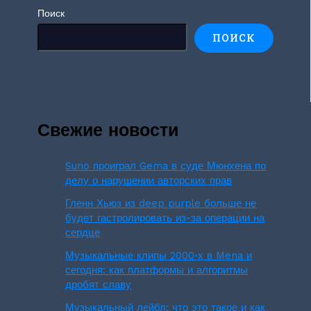
Поиск
ПОИСК
Свежие новости
Suno проиграл Gema в суде Мюнхена по
делу о нарушении авторских прав
Гленн Хьюз из deep purple больше не
будет гастролировать из-за операции на
сердце
Музыкальные клипы 2000‑х в Mena и
сегодня: как платформы и алгоритмы
дробят славу
Музыкальный лейбл: что это такое и как