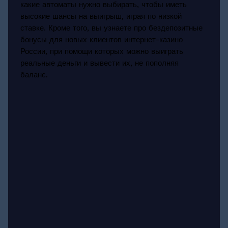
какие автоматы нужно выбирать, чтобы иметь
высокие шансы на выигрыш, играя по низкой
ставке. Кроме того, вы узнаете про бездепозитные
бонусы для новых клиентов интернет-казино
России, при помощи которых можно выиграть
реальные деньги и вывести их, не пополняя
баланс.