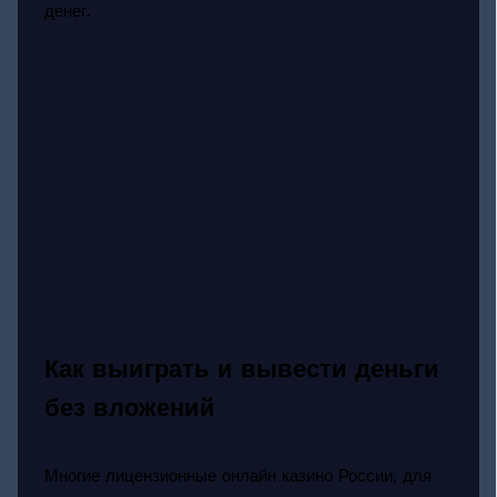
денег.
Как выиграть и вывести деньги
без вложений
Многие лицензионные онлайн казино России, для