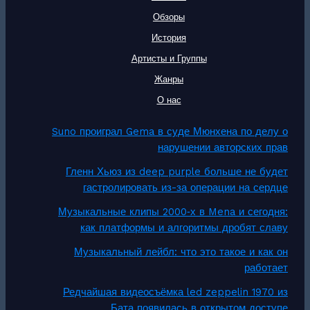
Обзоры
История
Артисты и Группы
Жанры
О нас
Suno проиграл Gema в суде Мюнхена по делу о
нарушении авторских прав
Гленн Хьюз из deep purple больше не будет
гастролировать из-за операции на сердце
Музыкальные клипы 2000‑х в Mena и сегодня:
как платформы и алгоритмы дробят славу
Музыкальный лейбл: что это такое и как он
работает
Редчайшая видеосъёмка led zeppelin 1970 из
Бата появилась в открытом доступе