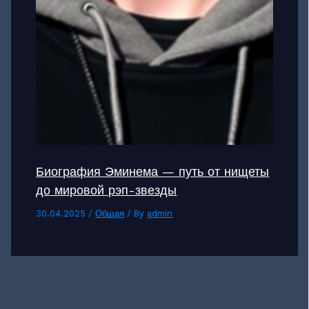
Биография Эминема — путь от нищеты
до мировой рэп-звезды
30.04.2025
/
Общая
/ By
admin