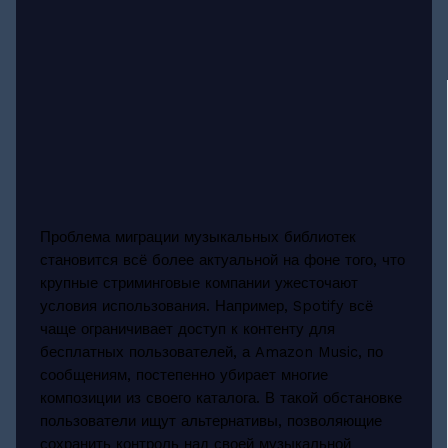
Проблема миграции музыкальных библиотек
становится всё более актуальной на фоне того, что
крупные стриминговые компании ужесточают
условия использования. Например, Spotify всё
чаще ограничивает доступ к контенту для
бесплатных пользователей, а Amazon Music, по
сообщениям, постепенно убирает многие
композиции из своего каталога. В такой обстановке
пользователи ищут альтернативы, позволяющие
сохранить контроль над своей музыкальной