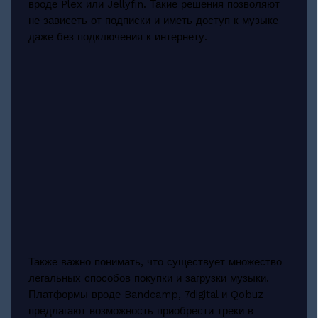
вроде Plex или Jellyfin. Такие решения позволяют
не зависеть от подписки и иметь доступ к музыке
даже без подключения к интернету.
Также важно понимать, что существует множество
легальных способов покупки и загрузки музыки.
Платформы вроде Bandcamp, 7digital и Qobuz
предлагают возможность приобрести треки в