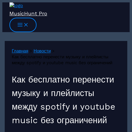
Перейти
к
MusicHunt Pro
содержимому
Главная
Новости
Как бесплатно перенести музыку и плейлисты
между spotify и youtube music без ограничений
Как бесплатно перенести
музыку и плейлисты
между spotify и youtube
music без ограничений