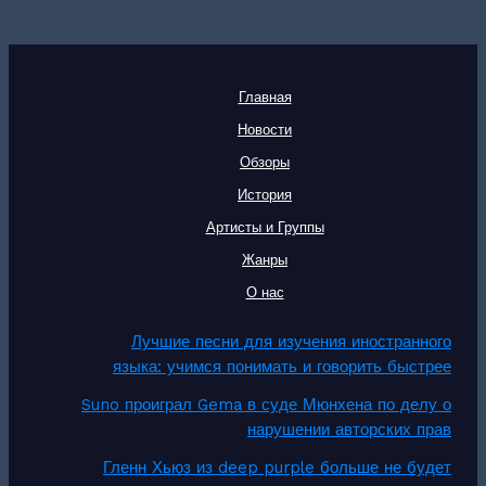
Главная
Новости
Обзоры
История
Артисты и Группы
Жанры
О нас
Лучшие песни для изучения иностранного
языка: учимся понимать и говорить быстрее
Suno проиграл Gema в суде Мюнхена по делу о
нарушении авторских прав
Гленн Хьюз из deep purple больше не будет