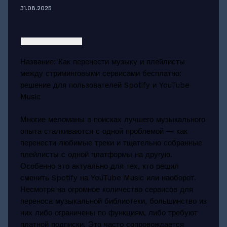
31.08.2025
Название: Как перенести музыку и плейлисты
между стриминговыми сервисами бесплатно:
решение для пользователей Spotify и YouTube
Music
Многие меломаны в поисках лучшего музыкального
опыта сталкиваются с одной проблемой — как
перенести любимые треки и тщательно собранные
плейлисты с одной платформы на другую.
Особенно это актуально для тех, кто решил
сменить Spotify на YouTube Music или наоборот.
Несмотря на огромное количество сервисов для
переноса музыкальной библиотеки, большинство из
них либо ограничены по функциям, либо требуют
платной подписки. Это часто сопровождается