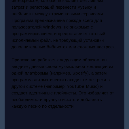
интерфейсом, которая позволяет без лишних
затрат и регистраций перенести музыку и
плейлисты между стриминговыми сервисами.
Программа предназначена прежде всего для
пользователей Windows, не знакомых с
программированием, и предоставляет готовый
исполняемый файл, не требующий установки
дополнительных библиотек или сложных настроек.
Приложение работает следующим образом: вы
вводите данные своей музыкальной коллекции из
одной платформы (например, Spotify), а затем
программа автоматически находит те же треки в
другой системе (например, YouTube Music) и
создает идентичные плейлисты. Это избавляет от
необходимости вручную искать и добавлять
каждую песню по отдельности.