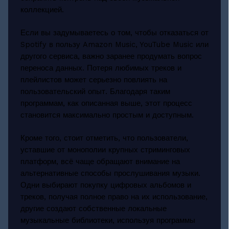
коллекцией.
Если вы задумываетесь о том, чтобы отказаться от
Spotify в пользу Amazon Music, YouTube Music или
другого сервиса, важно заранее продумать вопрос
переноса данных. Потеря любимых треков и
плейлистов может серьезно повлиять на
пользовательский опыт. Благодаря таким
программам, как описанная выше, этот процесс
становится максимально простым и доступным.
Кроме того, стоит отметить, что пользователи,
уставшие от монополии крупных стриминговых
платформ, всё чаще обращают внимание на
альтернативные способы прослушивания музыки.
Одни выбирают покупку цифровых альбомов и
треков, получая полное право на их использование,
другие создают собственные локальные
музыкальные библиотеки, используя программы