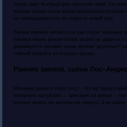
клубах дают быстрый цикл обратной связи. Это ва
история группы
почти всегда рассказывается через 
ни провокационности, ни упора на живой грув.
Ранние влияния читаются не как список "любимых гр
басовая линия, резкая гитара, акцент на ударных и
формируется принцип: песня должна "держаться" на 
главной опорой и на больших аренах.
Ранние записи, сцена Лос-Андж
Механика раннего этапа RHCP - это не "сразу студи
материала на публике → фиксация на записи → новы
полезно видеть эту цепочку как процесс, а не набор 