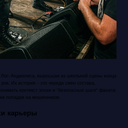
из Лос-Анджелеса, выросшая из школьной сцены конца
рок. Их история - это череда смен состава,
онимать контекст эпохи и "безопасные шаги" фаната:
 не попадая на мошенников.
хи карьеры