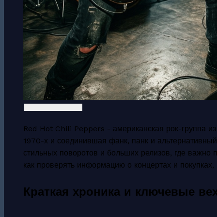
Red Hot Chili Peppers - американская рок-группа 
1970-х и соединившая фанк, панк и альтернативный 
стильных поворотов и больших релизов, где важно п
как проверять информацию о концертах и покупках,
Краткая хроника и ключевые ве