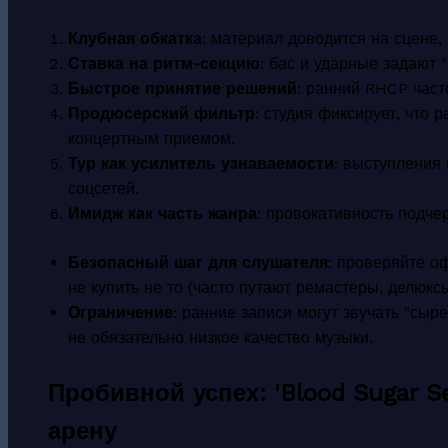
Клубная обкатка
: материал доводится на сцене,
Ставка на ритм-секцию
: бас и ударные задают "
Быстрое принятие решений
: ранний RHCP част
Продюсерский фильтр
: студия фиксирует, что 
концертным приемом.
Тур как усилитель узнаваемости
: выступления
соцсетей.
Имидж как часть жанра
: провокативность подче
Безопасный шаг для слушателя
: проверяйте о
не купить не то (часто путают ремастеры, делюкс
Ограничение
: ранние записи могут звучать "сыре
не обязательно низкое качество музыки.
Пробивной успех: 'Blood Sugar 
арену