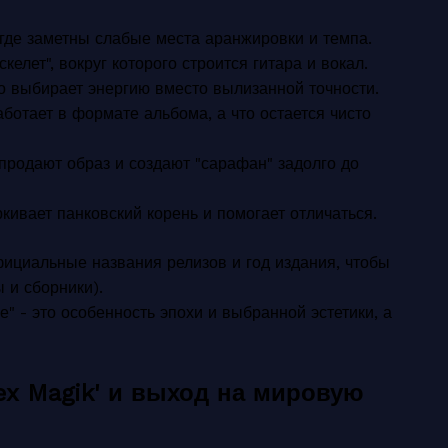
 где заметны слабые места аранжировки и темпа.
скелет", вокруг которого строится гитара и вокал.
о выбирает энергию вместо вылизанной точности.
работает в формате альбома, а что остается чисто
 продают образ и создают "сарафан" задолго до
ркивает панковский корень и помогает отличаться.
фициальные названия релизов и год издания, чтобы
ы и сборники).
е" - это особенность эпохи и выбранной эстетики, а
Sex Magik' и выход на мировую