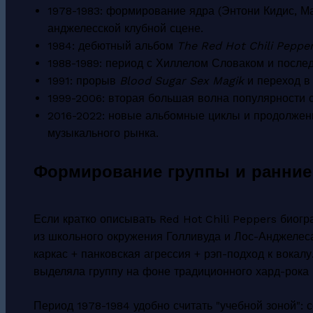
1978-1983: формирование ядра (Энтони Кидис, Ма
анджелесской клубной сцене.
1984: дебютный альбом
The Red Hot Chili Peppe
1988-1989: период с Хиллелом Словаком и посл
1991: прорыв
Blood Sugar Sex Magik
и переход в 
1999-2006: вторая большая волна популярности 
2016-2022: новые альбомные циклы и продолжен
музыкального рынка.
Формирование группы и ранние 
Если кратко описывать Red Hot Chili Peppers биогр
из школьного окружения Голливуда и Лос-Анджелес
каркас + панковская агрессия + рэп-подход к вокалу
выделяла группу на фоне традиционного хард-рока
Период 1978-1984 удобно считать "учебной зоной": 