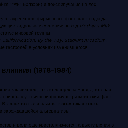
йкл "Фли" Бэлзари) и поиск звучания на лос-
rs
и закрепление фирменного фанк-панк подхода.
едующие кадровые изменения; выход
Mother's Milk
.
статус мировой группы.
с
Californication
,
By the Way
,
Stadium Arcadium
.
ие гастролей в условиях изменившегося
влияния (1978-1984)
афия как явление, то это история команды, которая
а пришла к устойчивой формуле: ритмический фанк-
. В конце 1970-х и начале 1980-х такая смесь
 и зарождавшейся альтернативы.
состав и роли еще кристаллизуются, а выступления в