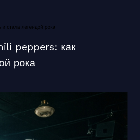
ь и стала легендой рока
ili peppers: как
ой рока