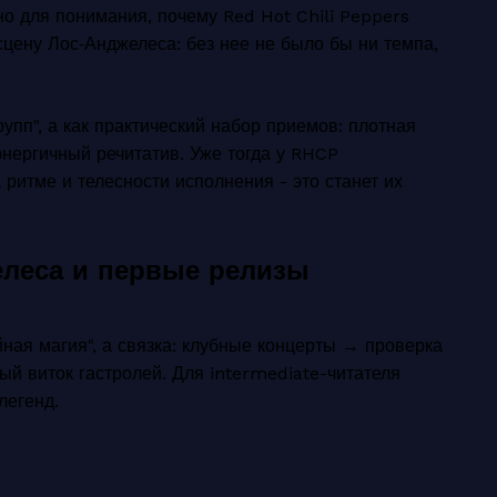
жно для понимания, почему
Red Hot Chili Peppers
сцену Лос‑Анджелеса: без нее не было бы ни темпа,
упп", а как практический набор приемов: плотная
 энергичный речитатив. Уже тогда у RHCP
ритме и телесности исполнения - это станет их
елеса и первые релизы
йная магия", а связка: клубные концерты → проверка
й виток гастролей. Для intermediate-читателя
легенд.