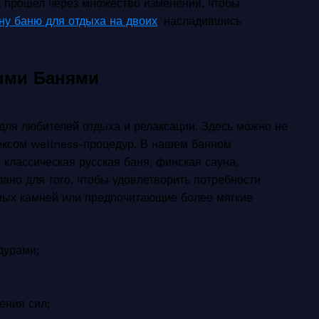
с прошел через множество изменений, чтобы
уну баню для отдыха на двоих
, насладившись
ными Банями
для любителей отдыха и релаксации. Здесь можно не
ексом wellness-процедур. В нашем банном
классическая русская баня, финская сауна,
ано для того, чтобы удовлетворить потребности
нных камней или предпочитающие более мягкие
дурами;
ения сил;