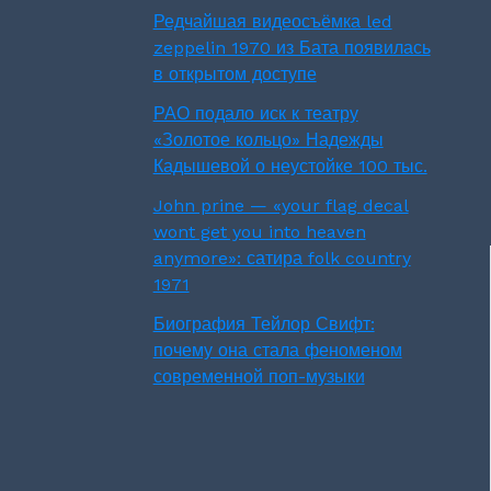
Редчайшая видеосъёмка led
zeppelin 1970 из Бата появилась
в открытом доступе
РАО подало иск к театру
«Золотое кольцо» Надежды
Кадышевой о неустойке 100 тыс.
John prine — «your flag decal
wont get you into heaven
anymore»: сатира folk country
1971
Биография Тейлор Свифт:
почему она стала феноменом
современной поп-музыки