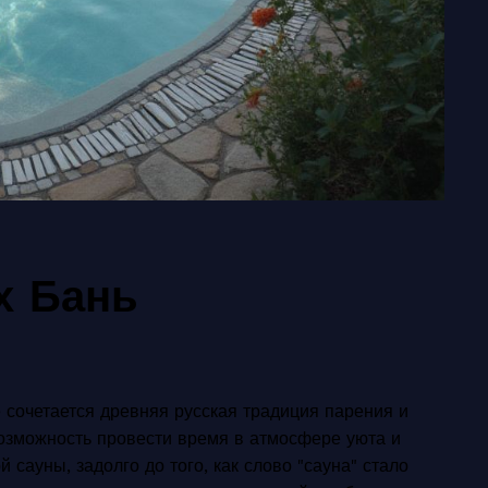
х Бань
 сочетается древняя русская традиция парения и
озможность провести время в атмосфере уюта и
 сауны, задолго до того, как слово "сауна" стало