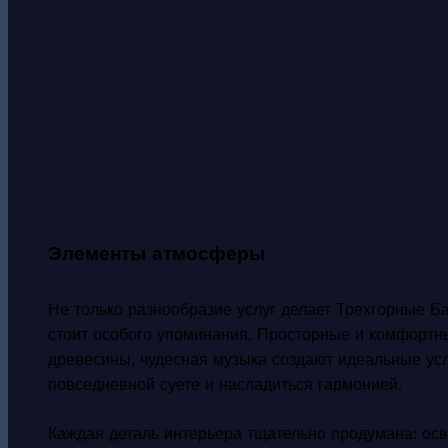
Элементы атмосферы
Не только разнообразие услуг делает Трехгорные Б
стоит особого упоминания. Просторные и комфортн
древесины, чудесная музыка создают идеальные ус
повседневной суете и насладиться гармонией.
Каждая деталь интерьера тщательно продумана: осв