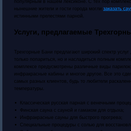
популярным в нашем лексиконе. С тех пор комплек
нынешние жители и гости города могли
заказать са
истинными прелестями парной.
Услуги, предлагаемые Трехгор
Трехгорные Бани предлагают широкий спектр услуг 
только попариться, но и насладиться полным компл
комплексе предусмотрены различные виды парилок: 
инфракрасные кабины и многое другое. Все это сдел
самых разных клиентов, будь то любители раскале
температуры.
Классическая русская парная с венечными проце
Финская сауна с сауной и гамаком для отдыха;
Инфракрасные сауны для быстрого прогрева;
Специальные процедуры с солью для восстановл