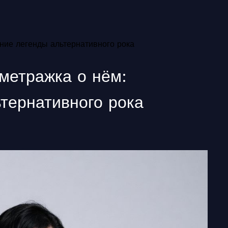
ние легенды альтернативного рока
метражка о нём:
тернативного рока