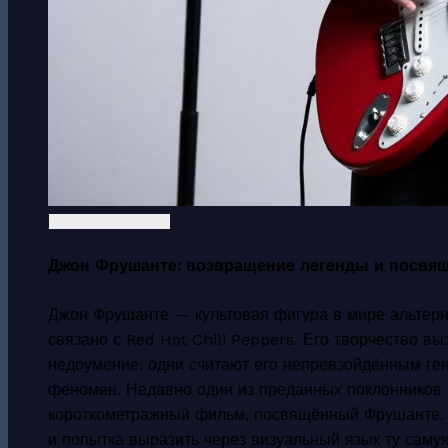
Джон Фрушанте: возвращение легенды и посвя
Джон Фрушанте — культовая фигура в мире альтерна
связано с Red Hot Chili Peppers. Его творчество в
недоумение: одни считают его непревзойдённым ген
феномен. Недавно один из преданных поклонников 
короткометражный фильм, посвящённый Фрушанте. 
и попытка выразить через визуальный язык ту саму