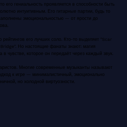
о его гениальность проявляется в способности быть
лютно интуитивным. Его гитарные партии, будь то
 наполнены эмоциональностью — от ярости до
ова.
рейтингов его лучших соло. Кто-то выделяет "Scar
 Bridge". Но настоящие фанаты знают: магия
 в чувстве, которое он передаёт через каждый звук.
итаристов. Многие современные музыканты называют
подход к игре — минималистичный, эмоционально
ичной, но холодной виртуозности.