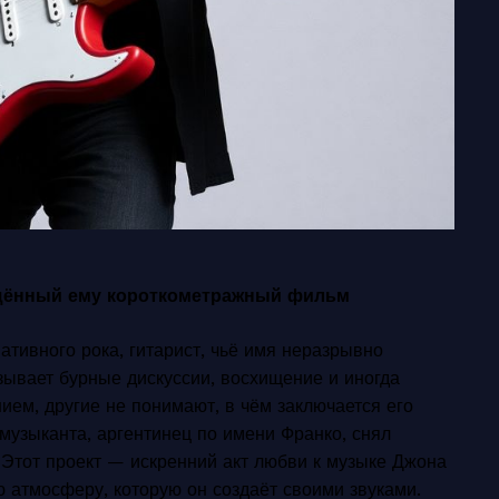
щённый ему короткометражный фильм
тивного рока, гитарист, чьё имя неразрывно
ызывает бурные дискуссии, восхищение и иногда
ием, другие не понимают, в чём заключается его
музыканта, аргентинец по имени Франко, снял
Этот проект — искренний акт любви к музыке Джона
ю атмосферу, которую он создаёт своими звуками.