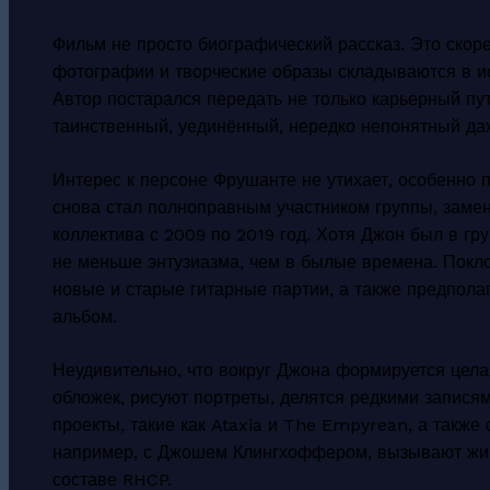
Фильм не просто биографический рассказ. Это скоре
фотографии и творческие образы складываются в 
Автор постарался передать не только карьерный пу
таинственный, уединённый, нередко непонятный д
Интерес к персоне Фрушанте не утихает, особенно п
снова стал полноправным участником группы, заме
коллектива с 2009 по 2019 год. Хотя Джон был в г
не меньше энтузиазма, чем в былые времена. Покло
новые и старые гитарные партии, а также предпола
альбом.
Неудивительно, что вокруг Джона формируется цела
обложек, рисуют портреты, делятся редкими запися
проекты, такие как Ataxia и The Empyrean, а также 
например, с Джошем Клингхоффером, вызывают жив
составе RHCP.