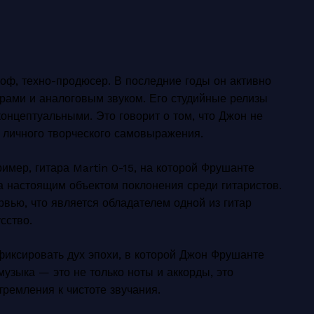
соф, техно-продюсер. В последние годы он активно
орами и аналоговым звуком. Его студийные релизы
онцептуальными. Это говорит о том, что Джон не
у личного творческого самовыражения.
имер, гитара Martin 0-15, на которой Фрушанте
ла настоящим объектом поклонения среди гитаристов.
рвью, что является обладателем одной из гитар
сство.
фиксировать дух эпохи, в которой Джон Фрушанте
музыка — это не только ноты и аккорды, это
тремления к чистоте звучания.