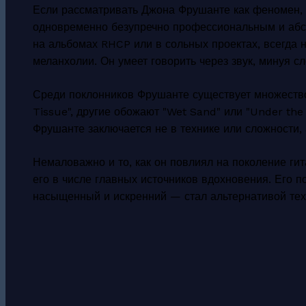
Если рассматривать Джона Фрушанте как феномен, т
одновременно безупречно профессиональным и абсо
на альбомах RHCP или в сольных проектах, всегда
меланхолии. Он умеет говорить через звук, минуя сл
Среди поклонников Фрушанте существует множество 
Tissue", другие обожают "Wet Sand" или "Under the
Фрушанте заключается не в технике или сложности, а
Немаловажно и то, как он повлиял на поколение г
его в числе главных источников вдохновения. Его 
насыщенный и искренний — стал альтернативой техн