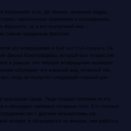
е визуальное эссе, где музыка, архивные кадры,
историю, наполненную уважением и восхищением.
ть Фрушанте, но и его внутренний мир —
аже самым преданным фанатам.
осле его возвращения в Red Hot Chili Peppers. Он
нив Джоша Клингхоффера, который был гитаристом
руппе и раньше, его текущее возвращение вызывает
нники обсуждают его внешний вид, гитарный тон,
гают, когда он выпустит следующий сольный рок-
я культурная среда. Люди создают коллажи из его
ми и обсуждают любимые гитарные соло. Его сольные
сотрудничество с другими музыкантами, как,
ой интерес и обсуждаются не меньше, чем работа в