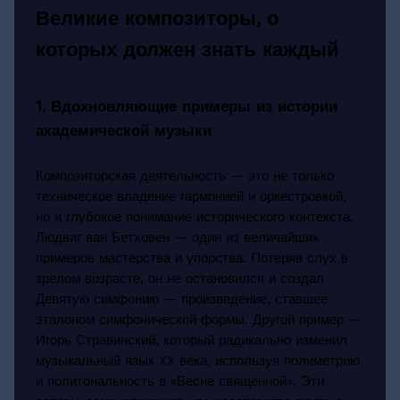
Великие композиторы, о
которых должен знать каждый
1. Вдохновляющие примеры из истории
академической музыки
Композиторская деятельность — это не только
техническое владение гармонией и оркестровкой,
но и глубокое понимание исторического контекста.
Людвиг ван Бетховен — один из величайших
примеров мастерства и упорства. Потеряв слух в
зрелом возрасте, он не остановился и создал
Девятую симфонию — произведение, ставшее
эталоном симфонической формы. Другой пример —
Игорь Стравинский, который радикально изменил
музыкальный язык XX века, используя полиметрию
и политональность в «Весне священной». Эти