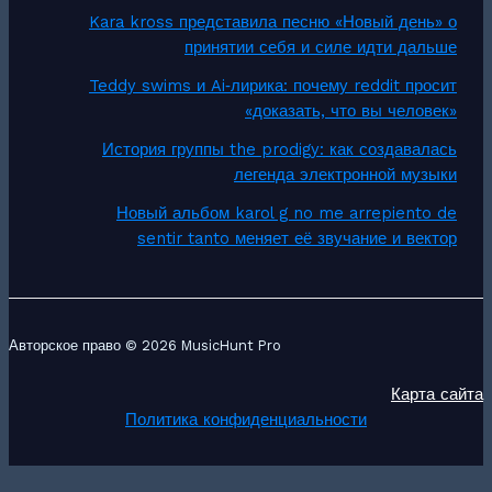
Kara kross представила песню «Новый день» о
принятии себя и силе идти дальше
Teddy swims и Ai‑лирика: почему reddit просит
«доказать, что вы человек»
История группы the prodigy: как создавалась
легенда электронной музыки
Новый альбом karol g no me arrepiento de
sentir tanto меняет её звучание и вектор
Авторское право © 2026 MusicHunt Pro
Карта сайта
Политика конфиденциальности