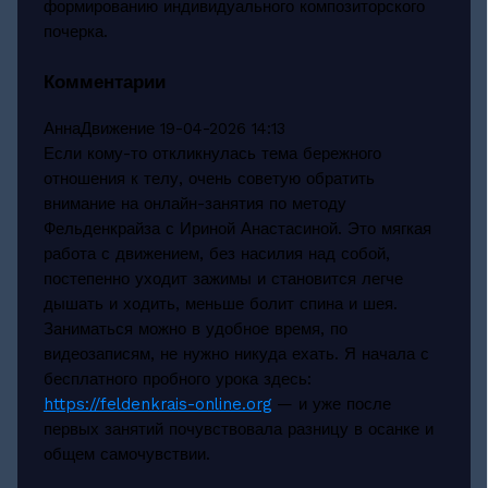
формированию индивидуального композиторского
почерка.
Комментарии
АннаДвижение
19-04-2026 14:13
Если кому-то откликнулась тема бережного
отношения к телу, очень советую обратить
внимание на онлайн-занятия по методу
Фельденкрайза с Ириной Анастасиной. Это мягкая
работа с движением, без насилия над собой,
постепенно уходит зажимы и становится легче
дышать и ходить, меньше болит спина и шея.
Заниматься можно в удобное время, по
видеозаписям, не нужно никуда ехать. Я начала с
бесплатного пробного урока здесь:
https://feldenkrais-online.org
— и уже после
первых занятий почувствовала разницу в осанке и
общем самочувствии.