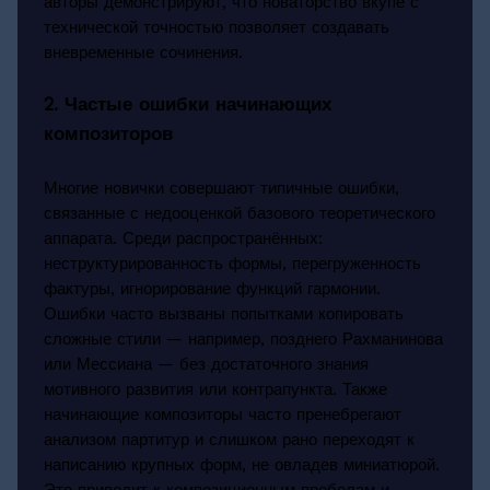
авторы демонстрируют, что новаторство вкупе с
технической точностью позволяет создавать
вневременные сочинения.
2. Частые ошибки начинающих
композиторов
Многие новички совершают типичные ошибки,
связанные с недооценкой базового теоретического
аппарата. Среди распространённых:
неструктурированность формы, перегруженность
фактуры, игнорирование функций гармонии.
Ошибки часто вызваны попытками копировать
сложные стили — например, позднего Рахманинова
или Мессиана — без достаточного знания
мотивного развития или контрапункта. Также
начинающие композиторы часто пренебрегают
анализом партитур и слишком рано переходят к
написанию крупных форм, не овладев миниатюрой.