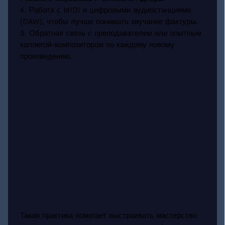
4. Работа с MIDI и цифровыми аудиостанциями
(DAW), чтобы лучше понимать звучание фактуры.
5. Обратная связь с преподавателем или опытным
коллегой-композитором по каждому новому
произведению.
Такая практика помогает выстраивать мастерство