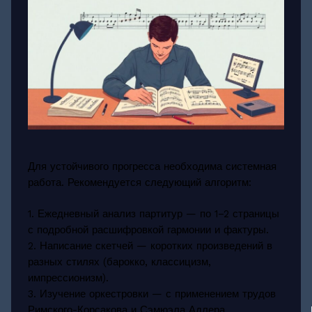
Для устойчивого прогресса необходима системная
работа. Рекомендуется следующий алгоритм:
1. Ежедневный анализ партитур — по 1–2 страницы
с подробной расшифровкой гармонии и фактуры.
2. Написание скетчей — коротких произведений в
разных стилях (барокко, классицизм,
импрессионизм).
3. Изучение оркестровки — с применением трудов
Римского-Корсакова и Сэмюэла Адлера.