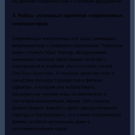
на прочном теоретическом и слуховом фундаменте.
4. Кейсы успешных проектов современных
композиторов
Современные композиторы всё чаще совмещают
академическую и цифровую композицию. Примером
может служить Макс Рихтер, объединивший
минималистическую оркестровую эстетику с
электроникой в альбоме «Recomposed: Vivaldi –
The Four Seasons». Успешным проектом стал и
саундтрек Хильдур Гуднадоттир к фильму
«Джокер», в котором она использовала
расширенные техники игры на виолончели и
частотную манипуляцию звуком. Оба проекта
демонстрируют важность кросс-дисциплинарного
подхода и подтверждают, что знание классической
формы остаётся актуальным даже в
экспериментальной среде.