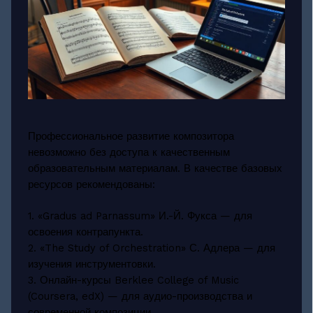
Профессиональное развитие композитора
невозможно без доступа к качественным
образовательным материалам. В качестве базовых
ресурсов рекомендованы:
1. «Gradus ad Parnassum» И.-Й. Фукса — для
освоения контрапункта.
2. «The Study of Orchestration» С. Адлера — для
изучения инструментовки.
3. Онлайн-курсы Berklee College of Music
(Coursera, edX) — для аудио-производства и
современной композиции.