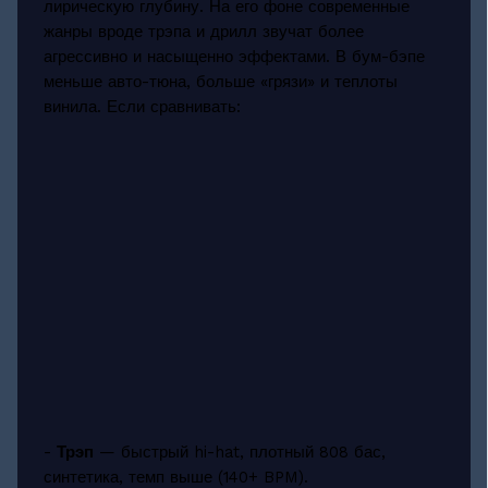
лирическую глубину. На его фоне современные
жанры вроде трэпа и дрилл звучат более
агрессивно и насыщенно эффектами. В бум-бэпе
меньше авто-тюна, больше «грязи» и теплоты
винила. Если сравнивать:
-
Трэп
— быстрый hi-hat, плотный 808 бас,
синтетика, темп выше (140+ BPM).