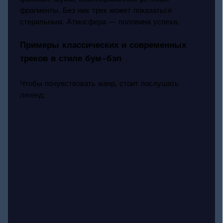
фрагменты. Без них трек может показаться
стерильным. Атмосфера — половина успеха.
Примеры классических и современных
треков в стиле бум-бэп
Чтобы почувствовать жанр, стоит послушать
легенд: