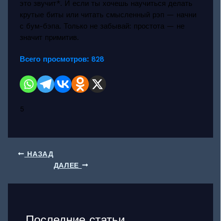
это звучит*. И если ты хочешь научиться делать
крутые биты или читать смысленный рэп — начни
с бум-бэпа. Только не забывай: простота — не
значит примитив.
Всего просмотров:
828
5
НАЗАД
ДАЛЕЕ
Последние статьи