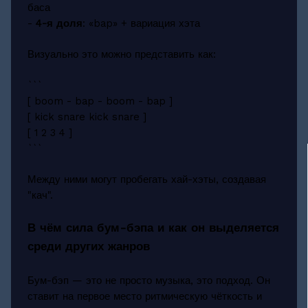
баса
-
4-я доля
: «bap» + вариация хэта
Визуально это можно представить как:
```
[ boom - bap - boom - bap ]
[ kick snare kick snare ]
[ 1 2 3 4 ]
```
Между ними могут пробегать хай-хэты, создавая
"кач".
В чём сила бум-бэпа и как он выделяется
среди других жанров
Бум-бэп — это не просто музыка, это подход. Он
ставит на первое место ритмическую чёткость и