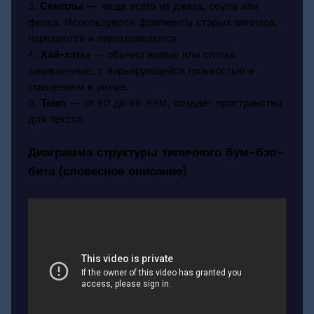
3.
Семплы
— чаще всего из джаза, соула или
фанка. Используются фрагменты старых винилов,
нарезаются и перекраиваются.
4.
Хай-хэты
— обычно живые или слегка
зацикленные, с варьирующейся громкостью и
смещением в ритме.
5.
Темп
— от 80 до 96 BPM, создаёт пространство
для текста.
Диаграмма структуры типичного бум-бэп-
бита (словесное описание)