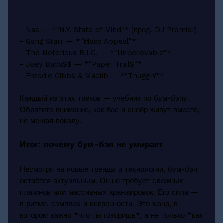
- Nas — *"N.Y. State of Mind"* (прод. DJ Premier)
- Gang Starr — *"Mass Appeal"*
- The Notorious B.I.G. — *"Unbelievable"*
- Joey Bada$$ — *"Paper Trail$"*
- Freddie Gibbs & Madlib — *"Thuggin’"*
Каждый из этих треков — учебник по бум-бэпу.
Обратите внимание, как бас и снейр живут вместе,
не мешая вокалу.
Итог: почему бум-бэп не умирает
Несмотря на новые тренды и технологии, бум-бэп
остаётся актуальным. Он не требует сложных
плагинов или массивных аранжировок. Его сила —
в ритме, сэмплах и искренности. Это жанр, в
котором важно *что ты говоришь*, а не только *как