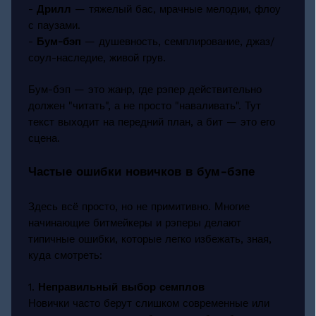
-
Дрилл
— тяжелый бас, мрачные мелодии, флоу
с паузами.
-
Бум-бэп
— душевность, семплирование, джаз/
соул-наследие, живой грув.
Бум-бэп — это жанр, где рэпер действительно
должен "читать", а не просто "наваливать". Тут
текст выходит на передний план, а бит — это его
сцена.
Частые ошибки новичков в бум-бэпе
Здесь всё просто, но не примитивно. Многие
начинающие битмейкеры и рэперы делают
типичные ошибки, которые легко избежать, зная,
куда смотреть:
1.
Неправильный выбор семплов
Новички часто берут слишком современные или