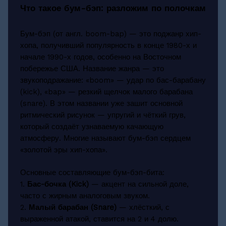
Что такое бум-бэп: разложим по полочкам
Бум-бэп (от англ. boom-bap) — это поджанр хип-
хопа, получивший популярность в конце 1980-х и
начале 1990-х годов, особенно на Восточном
побережье США. Название жанра — это
звукоподражание: «boom» — удар по бас-барабану
(kick), «bap» — резкий щелчок малого барабана
(snare). В этом названии уже зашит основной
ритмический рисунок — упругий и чёткий грув,
который создаёт узнаваемую качающую
атмосферу. Многие называют бум-бэп сердцем
«золотой эры хип-хопа».
Основные составляющие бум-бэп-бита:
1.
Бас-бочка (Kick)
— акцент на сильной доле,
часто с жирным аналоговым звуком.
2.
Малый барабан (Snare)
— хлёсткий, с
выраженной атакой, ставится на 2 и 4 долю.