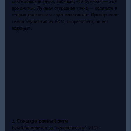
синтетические звуки, забывая, что бум-бэп — это
про винтаж. Лучшая отправная точка — копаться в
старых джазовых и соул-пластинках. Пример: если
семпл звучит как из EDM, скорее всего, он не
подойдёт.
2.
Слишком ровный ритм
Бум-бэп ценится за "человечность". MIDI-