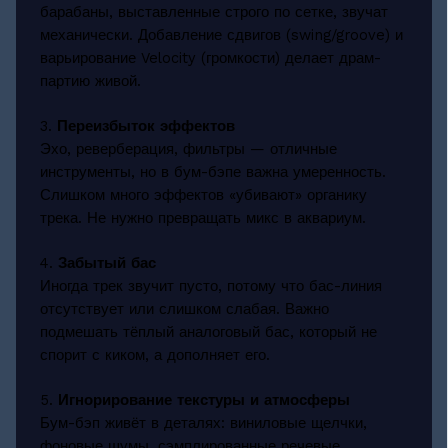
барабаны, выставленные строго по сетке, звучат
механически. Добавление сдвигов (swing/groove) и
варьирование Velocity (громкости) делает драм-
партию живой.
3.
Переизбыток эффектов
Эхо, реверберация, фильтры — отличные
инструменты, но в бум-бэпе важна умеренность.
Слишком много эффектов «убивают» органику
трека. Не нужно превращать микс в аквариум.
4.
Забытый бас
Иногда трек звучит пусто, потому что бас-линия
отсутствует или слишком слабая. Важно
подмешать тёплый аналоговый бас, который не
спорит с киком, а дополняет его.
5.
Игнорирование текстуры и атмосферы
Бум-бэп живёт в деталях: виниловые щелчки,
фоновые шумы, сэмплированные речевые