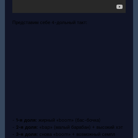
Представим себе 4-дольный такт:
-
1-я доля
: жирный «boom» (бас-бочка)
-
2-я доля
: «bap» (малый барабан) + высокий хэт
-
3-я доля
: снова «boom» + возможный семпл