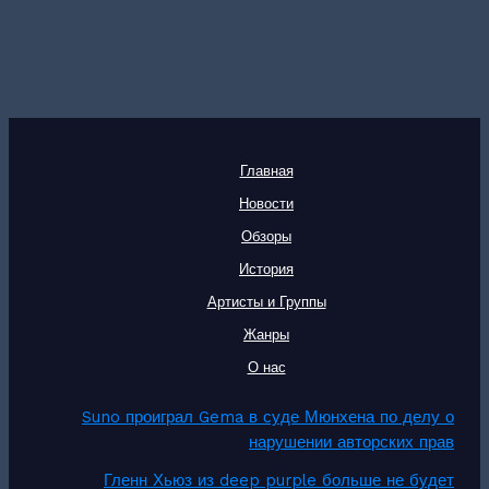
Главная
Новости
Обзоры
История
Артисты и Группы
Жанры
О нас
Suno проиграл Gema в суде Мюнхена по делу о
нарушении авторских прав
Гленн Хьюз из deep purple больше не будет