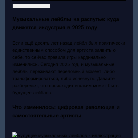
Музыкальные лейблы на распутье: куда
движется индустрия в 2025 году
Если ещё десять лет назад лейбл был практически
единственным способом для артиста заявить о
себе, то сейчас правила игры кардинально
изменились. Сегодня 2025 год, и музыкальные
лейблы переживают переломный момент: либо
трансформироваться, либо исчезнуть. Давайте
разберемся, что происходит и каким может быть
будущее лейблов.
Что изменилось: цифровая революция и
самостоятельные артисты