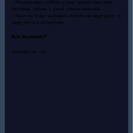
- Независимые лейблы станут микросервисами:
быстрые, гибкие, с узкой специализацией.
- Артисты будут выбирать лейблы не ради денег, а
ради роста и экспертизы.
Кто выживет?
Выживут те, кто: