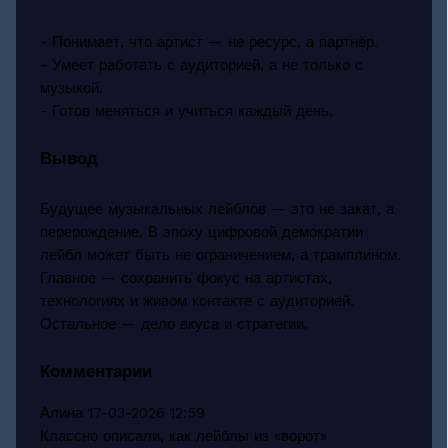
- Понимает, что артист — не ресурс, а партнёр.
- Умеет работать с аудиторией, а не только с
музыкой.
- Готов меняться и учиться каждый день.
Вывод
Будущее музыкальных лейблов — это не закат, а
перерождение. В эпоху цифровой демократии
лейбл может быть не ограничением, а трамплином.
Главное — сохранить фокус на артистах,
технологиях и живом контакте с аудиторией.
Остальное — дело вкуса и стратегии.
Комментарии
Алина
17-03-2026 12:59
Классно описали, как лейблы из «ворот»