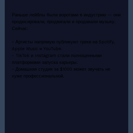
Раньше лейблы были воротами в индустрию — они
продюсировали, продвигали и продавали музыку.
Сейчас:
- Артисты напрямую публикуют треки на Spotify,
Apple Music и YouTube.
- TikTok и Instagram стали полноценными
платформами запуска карьеры.
- Домашняя студия за $1000 может звучать не
хуже профессиональной.