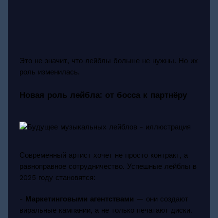
Это не значит, что лейблы больше не нужны. Но их
роль изменилась.
Новая роль лейбла: от босса к партнёру
Современный артист хочет не просто контракт, а
равноправное сотрудничество. Успешные лейблы в
2025 году становятся:
-
Маркетинговыми агентствами
— они создают
виральные кампании, а не только печатают диски.