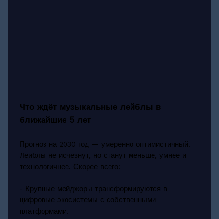
Что ждёт музыкальные лейблы в
ближайшие 5 лет
Прогноз на 2030 год — умеренно оптимистичный.
Лейблы не исчезнут, но станут меньше, умнее и
технологичнее. Скорее всего:
- Крупные мейджоры трансформируются в
цифровые экосистемы с собственными
платформами.