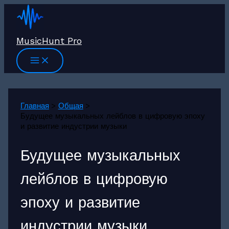
Перейти
к
содержимому
MusicHunt Pro
Главная
Общая
Будущее музыкальных лейблов в цифровую эпоху
и развитие индустрии музыки
Будущее музыкальных
лейблов в цифровую
эпоху и развитие
индустрии музыки