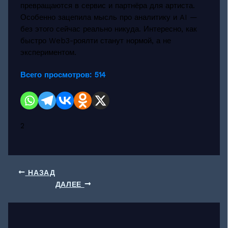
превращаются в сервис и партнёра для артиста.
Особенно зацепила мысль про аналитику и AI —
без этого сейчас реально никуда. Интересно, как
быстро Web3-роялти станут нормой, а не
экспериментом.
Всего просмотров:
514
2
НАЗАД
ДАЛЕЕ