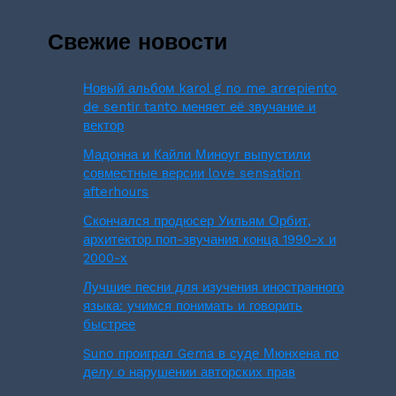
Свежие новости
Новый альбом karol g no me arrepiento
de sentir tanto меняет её звучание и
вектор
Мадонна и Кайли Миноуг выпустили
совместные версии love sensation
afterhours
Скончался продюсер Уильям Орбит,
архитектор поп-звучания конца 1990-х и
2000-х
Лучшие песни для изучения иностранного
языка: учимся понимать и говорить
быстрее
Suno проиграл Gema в суде Мюнхена по
делу о нарушении авторских прав