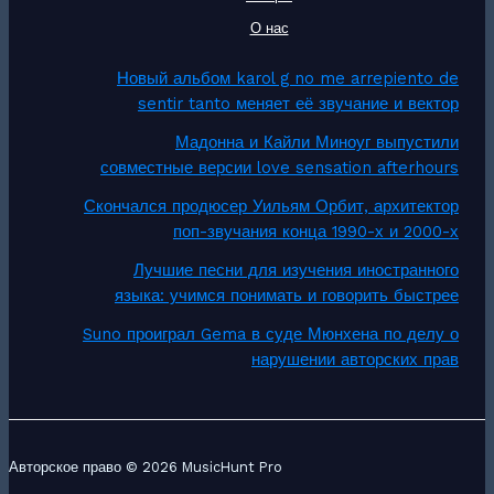
О нас
Новый альбом karol g no me arrepiento de
sentir tanto меняет её звучание и вектор
Мадонна и Кайли Миноуг выпустили
совместные версии love sensation afterhours
Скончался продюсер Уильям Орбит, архитектор
поп-звучания конца 1990-х и 2000-х
Лучшие песни для изучения иностранного
языка: учимся понимать и говорить быстрее
Suno проиграл Gema в суде Мюнхена по делу о
нарушении авторских прав
Авторское право © 2026 MusicHunt Pro