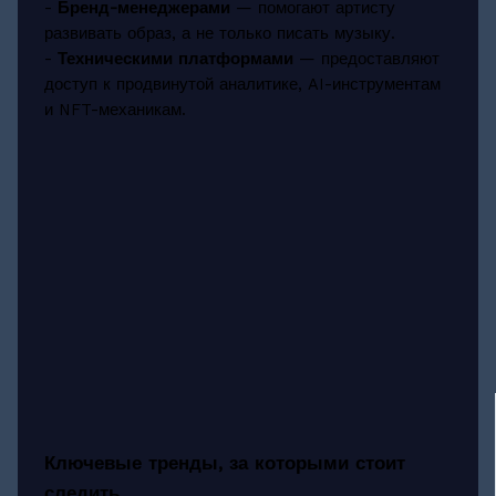
-
Бренд-менеджерами
— помогают артисту
развивать образ, а не только писать музыку.
-
Техническими платформами
— предоставляют
доступ к продвинутой аналитике, AI-инструментам
и NFT-механикам.
Ключевые тренды, за которыми стоит
следить