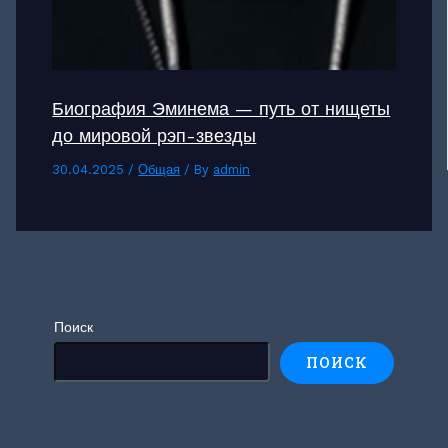
Биография Эминема — путь от нищеты
до мировой рэп-звезды
30.04.2025
/
Общая
/ By
admin
Поиск
ПОИСК