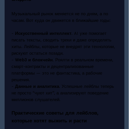
Музыкальный рынок меняется не по дням, а по
часам. Вот куда он движется в ближайшие годы:
-
Искусственный интеллект
. AI уже помогает
писать тексты, сводить треки и даже определять
хиты. Лейблы, которые не внедрят эти технологии,
рискуют остаться позади.
-
Web3 и блокчейн
. Роялти в реальном времени,
смарт-контракты и децентрализованные
платформы — это не фантастика, а рабочие
решения.
-
Данные и аналитика
. Успешные лейблы теперь
не просто “чуют хит”, а анализируют поведение
миллионов слушателей.
Практические советы для лейблов,
которые хотят выжить и расти