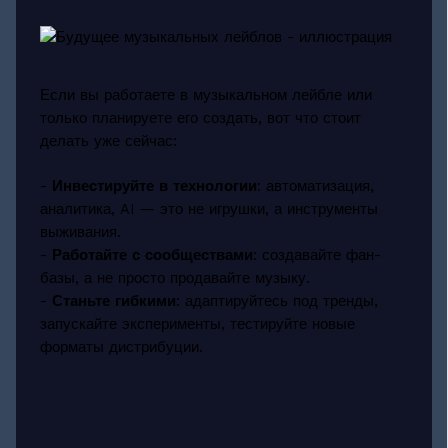
Если вы работаете в музыкальном лейбле или
только планируете его создать, вот что стоит
делать уже сейчас:
-
Инвестируйте в технологии
: автоматизация,
аналитика, AI — это не игрушки, а инструменты
выживания.
-
Работайте с сообществами
: создавайте фан-
базы, а не просто продавайте музыку.
-
Станьте гибкими
: адаптируйтесь под тренды,
запускайте эксперименты, тестируйте новые
форматы дистрибуции.