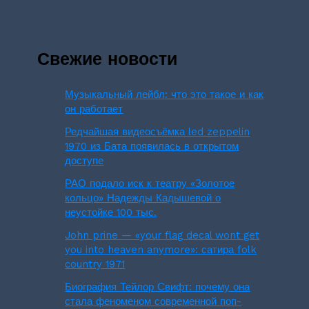
Свежие новости
Музыкальный лейбл: что это такое и как
он работает
Редчайшая видеосъёмка led zeppelin
1970 из Бата появилась в открытом
доступе
РАО подало иск к театру «Золотое
кольцо» Надежды Кадышевой о
неустойке 100 тыс.
John prine — «your flag decal wont get
you into heaven anymore»: сатира folk
country 1971
Биография Тейлор Свифт: почему она
стала феноменом современной поп-