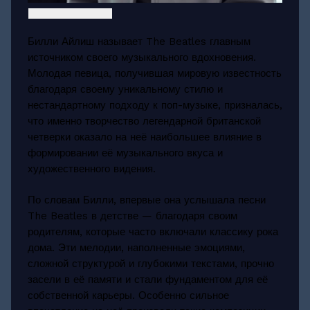
Билли Айлиш называет The Beatles главным
источником своего музыкального вдохновения.
Молодая певица, получившая мировую известность
благодаря своему уникальному стилю и
нестандартному подходу к поп-музыке, призналась,
что именно творчество легендарной британской
четверки оказало на неё наибольшее влияние в
формировании её музыкального вкуса и
художественного видения.
По словам Билли, впервые она услышала песни
The Beatles в детстве — благодаря своим
родителям, которые часто включали классику рока
дома. Эти мелодии, наполненные эмоциями,
сложной структурой и глубокими текстами, прочно
засели в её памяти и стали фундаментом для её
собственной карьеры. Особенно сильное