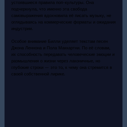
устоявшиеся правила поп-культуры. Она
подчеркнула, что именно эта свобода
самовыражения вдохновила её писать музыку, не
оглядываясь на коммерческие форматы и ожидания
индустрии.
Особое внимание Билли уделяет текстам песен
Джона Леннона и Пола Маккартни. По её словам,
их способность передавать человеческие эмоции и
размышления о жизни через лаконичные, но
глубокие строки — это то, к чему она стремится в
своей собственной лирике.