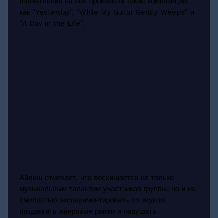
впечатление на неё произвели такие композиции,
как "Yesterday", "While My Guitar Gently Weeps" и
"A Day in the Life".
Айлиш отмечает, что восхищается не только
музыкальным талантом участников группы, но и их
смелостью экспериментировать со звуком,
раздвигать жанровые рамки и нарушать