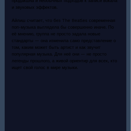
продакшна и необычных подходов к записи вокала
и звуковых эффектов.
Айлиш считает, что без The Beatles современная
поп-музыка выглядела бы совершенно иначе. По
её мнению, группа не просто задала новые
стандарты — она изменила само представление о
том, каким может быть артист и как звучит
популярная музыка. Для неё они — не просто
легенды прошлого, а живой ориентир для всех, кто
ищет свой голос в мире музыки.