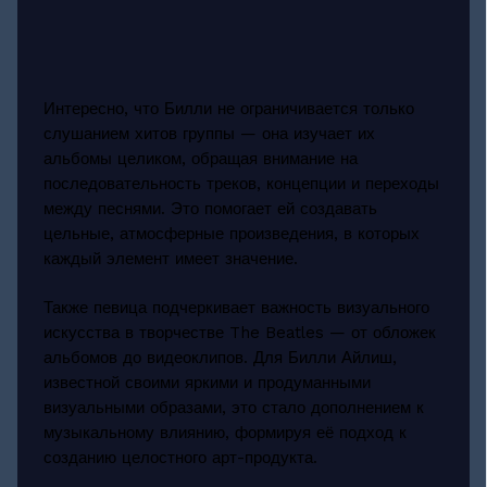
Интересно, что Билли не ограничивается только
слушанием хитов группы — она изучает их
альбомы целиком, обращая внимание на
последовательность треков, концепции и переходы
между песнями. Это помогает ей создавать
цельные, атмосферные произведения, в которых
каждый элемент имеет значение.
Также певица подчеркивает важность визуального
искусства в творчестве The Beatles — от обложек
альбомов до видеоклипов. Для Билли Айлиш,
известной своими яркими и продуманными
визуальными образами, это стало дополнением к
музыкальному влиянию, формируя её подход к
созданию целостного арт-продукта.