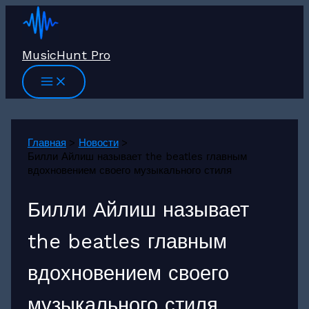
Перейти
к
содержимому
MusicHunt Pro
Главная
Новости
Билли Айлиш называет the beatles главным
вдохновением своего музыкального стиля
Билли Айлиш называет
the beatles главным
вдохновением своего
музыкального стиля