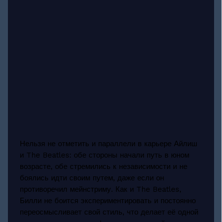
Нельзя не отметить и параллели в карьере Айлиш
и The Beatles: обе стороны начали путь в юном
возрасте, обе стремились к независимости и не
боялись идти своим путем, даже если он
противоречил мейнстриму. Как и The Beatles,
Билли не боится экспериментировать и постоянно
переосмысливает свой стиль, что делает её одной