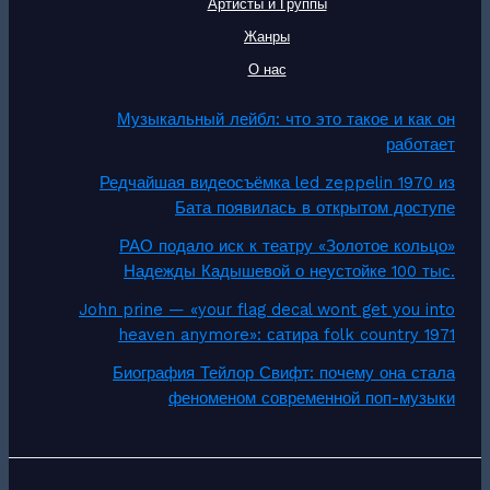
Артисты и Группы
Жанры
О нас
Музыкальный лейбл: что это такое и как он
работает
Редчайшая видеосъёмка led zeppelin 1970 из
Бата появилась в открытом доступе
РАО подало иск к театру «Золотое кольцо»
Надежды Кадышевой о неустойке 100 тыс.
John prine — «your flag decal wont get you into
heaven anymore»: сатира folk country 1971
Биография Тейлор Свифт: почему она стала
феноменом современной поп-музыки