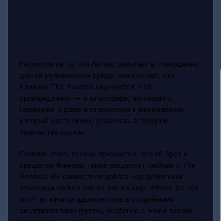
Несмотря на то, что Айлиш работает в совершенно
другой музыкальной среде, она считает, что
влияние The Beatles ощущается в её
произведениях — в атмосфере, интонациях,
гармониях и даже в стремлении к минимализму,
который часто можно услышать в позднем
творчестве группы.
Помимо этого, певица признается, что её брат и
продюсер Финнеас также разделяет любовь к The
Beatles. Их совместная работа над дебютным
альбомом «When We All Fall Asleep, Where Do We
Go?» во многом вдохновлялась студийными
экспериментами группы, особенно с точки зрения