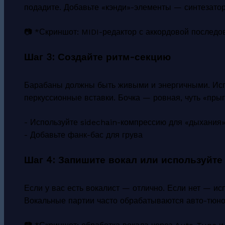
подадите. Добавьте «кэнди»-элементы — синтезатор
📷 *Скриншот: MIDI-редактор с аккордовой последо
Шаг 3: Создайте ритм-секцию
Барабаны должны быть живыми и энергичными. Испо
перкуссионные вставки. Бочка — ровная, чуть «пры
- Используйте sidechain-компрессию для «дыхания
- Добавьте фанк-бас для грува
Шаг 4: Запишите вокал или используйт
Если у вас есть вокалист — отлично. Если нет — ис
Вокальные партии часто обрабатываются авто-тюно