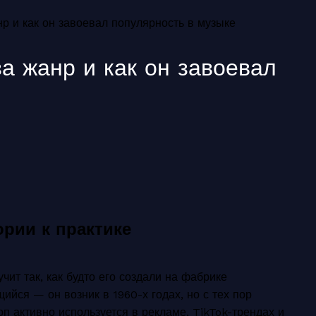
нр и как он завоевал популярность в музыке
а жанр и как он завоевал
ории к практике
ит так, как будто его создали на фабрике
ийся — он возник в 1960-х годах, но с тех пор
п активно используется в рекламе, TikTok-трендах и