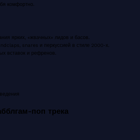
ебя комфортно.
ания ярких, «жвачных» лидов и басов.
andclaps, snares и перкуссией в стиле 2000-х.
ых вставок и рефренов.
сведения
бблгам-поп трека