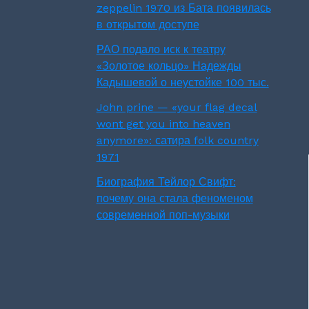
zeppelin 1970 из Бата появилась
в открытом доступе
РАО подало иск к театру
«Золотое кольцо» Надежды
Кадышевой о неустойке 100 тыс.
John prine — «your flag decal
wont get you into heaven
anymore»: сатира folk country
1971
Биография Тейлор Свифт:
почему она стала феноменом
современной поп-музыки