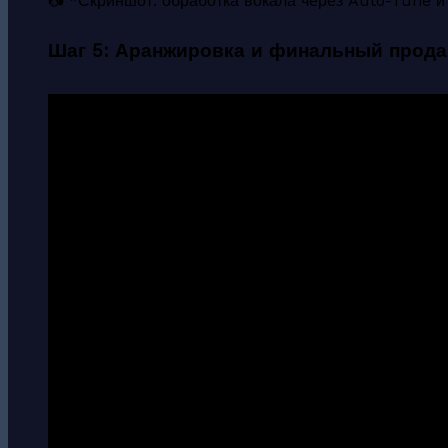
📷 *Скриншот: обработка вокала через Auto-Tune и 
Шаг 5: Аранжировка и финальный прод