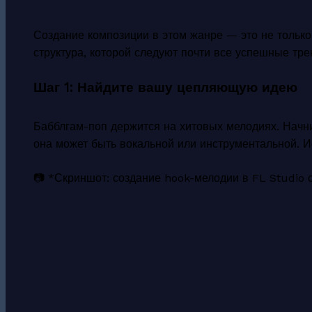
Создание композиции в этом жанре — это не только 
структура, которой следуют почти все успешные тре
Шаг 1: Найдите вашу цепляющую идею
Бабблгам-поп держится на хитовых мелодиях. Начн
она может быть вокальной или инструментальной. 
📷 *Скриншот: создание hook-мелодии в FL Studio