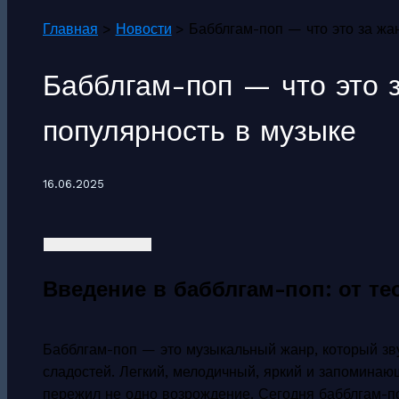
Главная
Новости
Бабблгам-поп — что это за жа
Бабблгам-поп — что это з
популярность в музыке
16.06.2025
Введение в бабблгам-поп: от те
Бабблгам-поп — это музыкальный жанр, который звуч
сладостей. Легкий, мелодичный, яркий и запоминающ
пережил не одно возрождение. Сегодня бабблгам-по