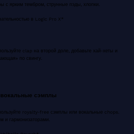
ы с ярким тембром, струнные пэды, хлопки.
вательностью в Logic Pro X*
льзуйте clap на второй доле, добавьте хай-хеты и
гающая» по свингу.
»
е вокальные сэмплы
пользуйте royalty-free сэмплы или вокальные chops.
м и гармонизаторами.