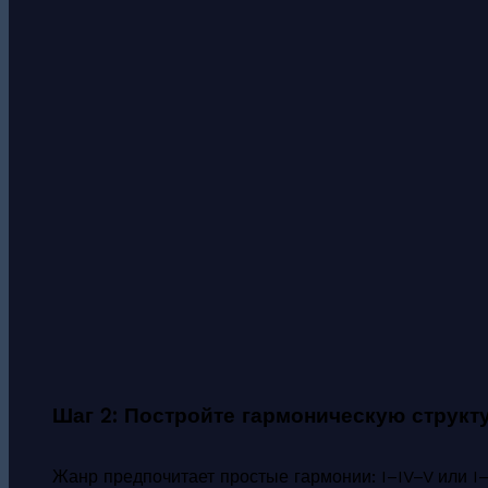
Шаг 2: Постройте гармоническую структ
Жанр предпочитает простые гармонии: I–IV–V или I–