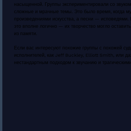
насыщенной. Группы экспериментировали со звуком
сложные и мрачные темы. Это было время, когда м
произведениями искусства, а песни — исповедями. 
это вполне логично — их творчество могло оставит
из памяти.
Если вас интересуют похожие группы с похожей суд
исполнителей, как Jeff Buckley, Elliott Smith, или
нестандартным подходом к звучанию и трагическим