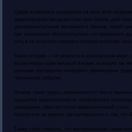
Среди возможных кандидатов на роль этой загадоч
андеграундная канадская альт-рок-группа, действо
экспериментальным звучанием и темным, порой шо
при трагических обстоятельствах, что прекратило д
хоть и не получило широкого распространения, оста
Такие истории — не редкость в музыкальном мире, 
выпустивших один мощный альбом, исчезали так же 
разными: внутренние конфликты, финансовые трудно
трагические события.
Почему такие группы запоминаются? Часто причиной
ощущение недосказанности, нераскрытого потенциа
прощанием, обретает почти мифологический статус.
памяти или на виниле, как напоминание о том, что 
Также стоит отметить, что альтернативная сцена к