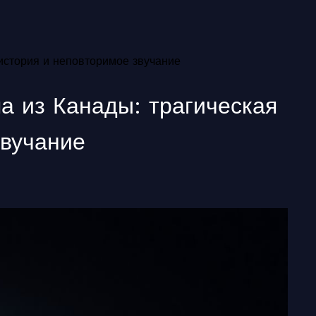
 история и неповторимое звучание
а из Канады: трагическая
звучание