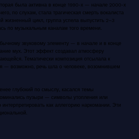
оторая была активна в конце 1990-х — начале 2000-х
его, по слухам, стала трагическая смерть вокалиста
ий жизненный цикл, группа успела выпустить 2–3
ась по музыкальным каналам того времени.
бычному звуковому элементу — в начале и в конце
жание мух. Этот эффект создавал атмосферу
нающейся. Тематически композиция отсылала к
я — возможно, речь шла о человеке, возомнившем
енее глубокий по смыслу, касался темы
 упоминались пузыри — символы утопления или
о интерпретировать как аллегорию наркомании. Эти
циональной.