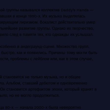
ной группы назывался коллектив Daddy’s Hands —
вавшая в конце 1990-х. Их музыка выделялась
кирующим лиризмом. Вокалист действительно умер
альнейшее развитие группы. Однако их творчество,
вило след в памяти тех, кто однажды их услышал.
особенно в андеграунд-сцене. Множество групп,
быстро, как и появились. Причины тому могли быть
сти, проблемы с лейблом или, как в этом случае,
 становится не только музыка, но и общее
ла. Альбом, ставший дебютом и одновременно
 Он становится артефактом эпохи, который хранят в
было, но не могло продолжиться.
онца 90-х — начала 2000-х была невероятно