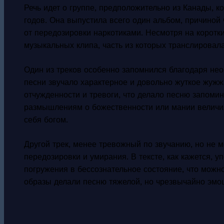
Речь идет о группе, предположительно из Канады, к
годов. Она выпустила всего один альбом, причиной ч
от передозировки наркотиками. Несмотря на коротк
музыкальных клипа, часть из которых транслировал
Один из треков особенно запомнился благодаря нео
песни звучало характерное и довольно жуткое жуж
отчужденности и тревоги, что делало песню запоми
размышлениям о божественности или мании величи
себя богом.
Другой трек, менее тревожный по звучанию, но не м
передозировки и умирания. В тексте, как кажется,
погружения в бессознательное состояние, что можн
образы делали песню тяжелой, но чрезвычайно эмо