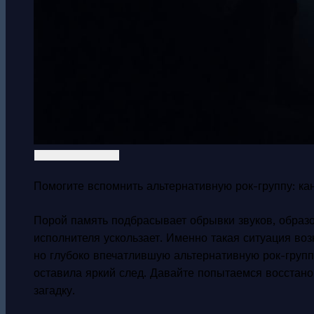
Помогите вспомнить альтернативную рок-группу: кан
Порой память подбрасывает обрывки звуков, образо
исполнителя ускользает. Именно такая ситуация во
но глубоко впечатлившую альтернативную рок-групп
оставила яркий след. Давайте попытаемся восстано
загадку.