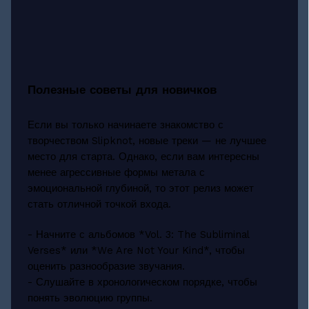
Полезные советы для новичков
Если вы только начинаете знакомство с
творчеством Slipknot, новые треки — не лучшее
место для старта. Однако, если вам интересны
менее агрессивные формы метала с
эмоциональной глубиной, то этот релиз может
стать отличной точкой входа.
- Начните с альбомов *Vol. 3: The Subliminal
Verses* или *We Are Not Your Kind*, чтобы
оценить разнообразие звучания.
- Слушайте в хронологическом порядке, чтобы
понять эволюцию группы.