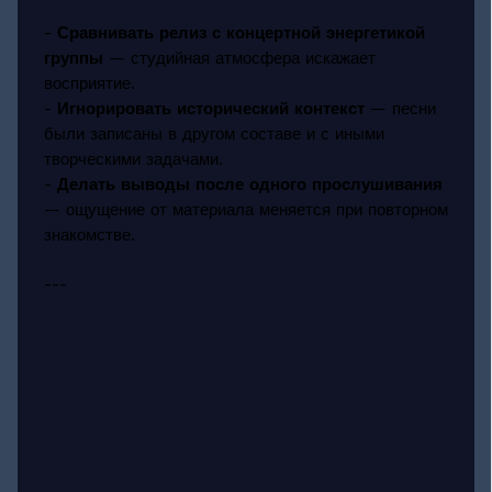
-
Сравнивать релиз с концертной энергетикой
группы
— студийная атмосфера искажает
восприятие.
-
Игнорировать исторический контекст
— песни
были записаны в другом составе и с иными
творческими задачами.
-
Делать выводы после одного прослушивания
— ощущение от материала меняется при повторном
знакомстве.
---