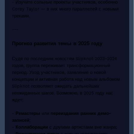
- Изучите сольные проекты участников, особенно
Corey Taylor — в них много параллелей с новыми
треками.
---
Прогноз развития темы в 2025 году
Судя по последним новостям Slipknot 2023–2024
годов, группа переживает трансформационный
период. Уход участников, заявление о новой
концепции и активная работа над новым альбомом
Slipknot позволяют ожидать дальнейших
неожиданных шагов. Возможно, в 2025 году нас
ждет:
-
Ремастеры
или
переиздания ранних демо-
записей
;
-
Коллаборации
с другими артистами вне жанра;
-
Расширенное турне
с живым исполнением