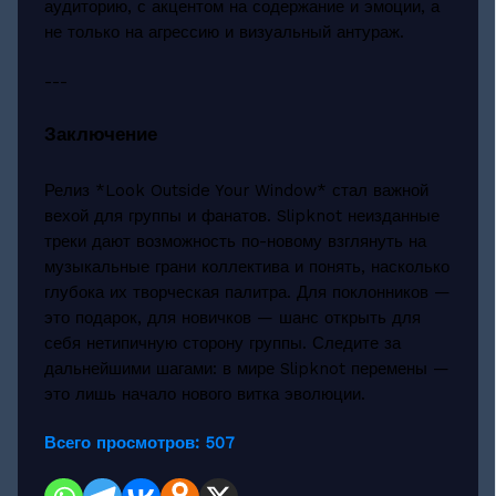
аудиторию, с акцентом на содержание и эмоции, а
не только на агрессию и визуальный антураж.
---
Заключение
Релиз *Look Outside Your Window* стал важной
вехой для группы и фанатов. Slipknot неизданные
треки дают возможность по-новому взглянуть на
музыкальные грани коллектива и понять, насколько
глубока их творческая палитра. Для поклонников —
это подарок, для новичков — шанс открыть для
себя нетипичную сторону группы. Следите за
дальнейшими шагами: в мире Slipknot перемены —
это лишь начало нового витка эволюции.
Всего просмотров:
507