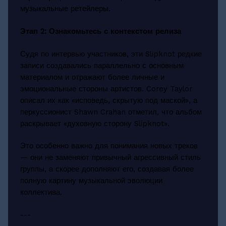
музыкальные ретейлеры.
Этап 2: Ознакомьтесь с контекстом релиза
Судя по интервью участников, эти Slipknot редкие
записи создавались параллельно с основным
материалом и отражают более личные и
эмоциональные стороны артистов. Corey Taylor
описал их как «исповедь, скрытую под маской», а
перкуссионист Shawn Crahan отметил, что альбом
раскрывает «духовную сторону Slipknot».
Это особенно важно для понимания новых треков
— они не заменяют привычный агрессивный стиль
группы, а скорее дополняют его, создавая более
полную картину музыкальной эволюции
коллектива.
---