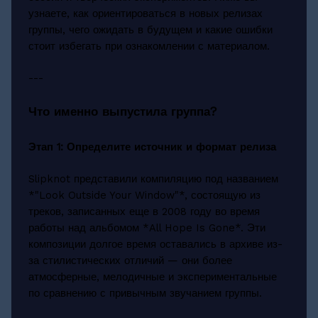
узнаете, как ориентироваться в новых релизах
группы, чего ожидать в будущем и какие ошибки
стоит избегать при ознакомлении с материалом.
---
Что именно выпустила группа?
Этап 1: Определите источник и формат релиза
Slipknot представили компиляцию под названием
*"Look Outside Your Window"*, состоящую из
треков, записанных еще в 2008 году во время
работы над альбомом *All Hope Is Gone*. Эти
композиции долгое время оставались в архиве из-
за стилистических отличий — они более
атмосферные, мелодичные и экспериментальные
по сравнению с привычным звучанием группы.