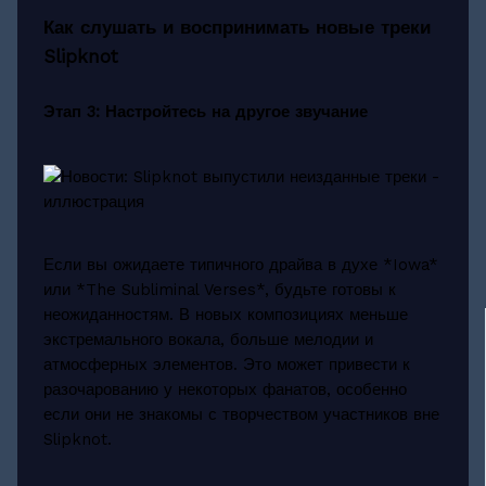
Как слушать и воспринимать новые треки
Slipknot
Этап 3: Настройтесь на другое звучание
Если вы ожидаете типичного драйва в духе *Iowa*
или *The Subliminal Verses*, будьте готовы к
неожиданностям. В новых композициях меньше
экстремального вокала, больше мелодии и
атмосферных элементов. Это может привести к
разочарованию у некоторых фанатов, особенно
если они не знакомы с творчеством участников вне
Slipknot.