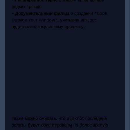
редких треков;
-
Документальный фильм
о создании *Look
Outside Your Window*, учитывая интерес
аудитории к закулисному процессу.
Также можно ожидать, что Slipknot последние
релизы будут ориентированы на более зрелую