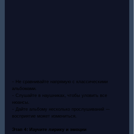
- Не сравнивайте напрямую с классическими
альбомами.
- Слушайте в наушниках, чтобы уловить все
нюансы.
- Дайте альбому несколько прослушиваний —
восприятие может измениться.
Этап 4: Изучите лирику и эмоции