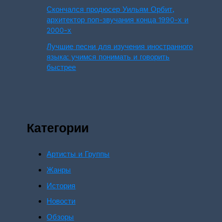
Скончался продюсер Уильям Орбит,
архитектор поп-звучания конца 1990-х и
2000-х
Лучшие песни для изучения иностранного
языка: учимся понимать и говорить
быстрее
Категории
Артисты и Группы
Жанры
История
Новости
Обзоры