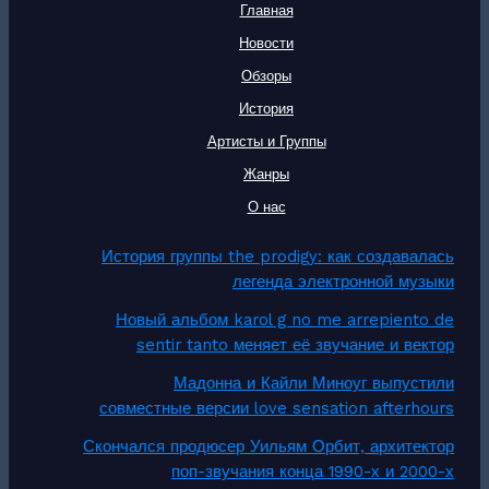
Главная
Новости
Обзоры
История
Артисты и Группы
Жанры
О нас
История группы the prodigy: как создавалась
легенда электронной музыки
Новый альбом karol g no me arrepiento de
sentir tanto меняет её звучание и вектор
Мадонна и Кайли Миноуг выпустили
совместные версии love sensation afterhours
Скончался продюсер Уильям Орбит, архитектор
поп-звучания конца 1990-х и 2000-х