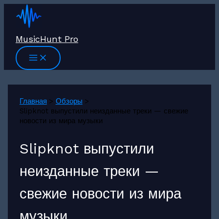
Перейти
к
содержимому
MusicHunt Pro
Главная
Обзоры
Slipknot выпустили неизданные треки — свежие
новости из мира музыки
Slipknot выпустили
неизданные треки —
свежие новости из мира
музыки