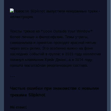
Тексты треков из *Look Outside Your Window*
более личные и философские. Темы утраты,
самоанализа и принятия проходят красной нитью
через весь релиз. Это особенно важно на фоне
последних событий в группе: в 2023 году коллектив
покинул клавишник Крейг Джонс, а в 2024 году
прошла масштабная реорганизация состава.
---
Частые ошибки при знакомстве с новыми
треками Slipknot
Не стоит: