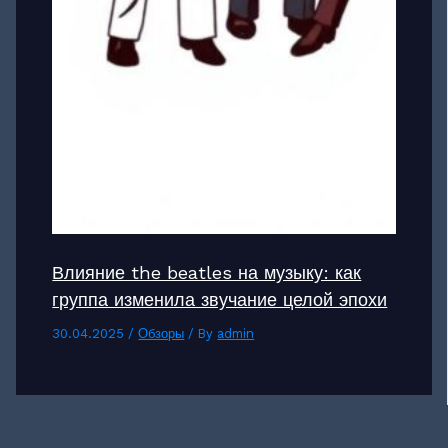
Влияние the beatles на музыку: как
группа изменила звучание целой эпохи
30.04.2025
/
Обзоры
/ By
admin