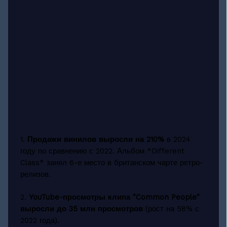
1.
Продажи винилов выросли на 210%
в 2024
году по сравнению с 2022. Альбом *Different
Class* занял 6-е место в британском чарте ретро-
релизов.
2.
YouTube-просмотры клипа "Common People"
выросли до 35 млн просмотров
(рост на 58% с
2022 года).