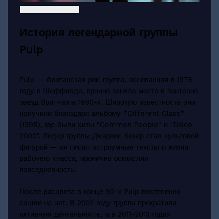
История легендарной группы
Pulp
Pulp — британская рок-группа, основанная в 1978
году в Шеффилде, прочно заняла место в пантеоне
звезд брит-попа 1990-х. Широкую известность они
получили благодаря альбому *Different Class*
(1995), где были хиты "Common People" и "Disco
2000". Лидер группы Джарвис Кокер стал культовой
фигурой — он писал остроумные тексты о жизни
рабочего класса, иронично осмысляя
повседневность.
После расцвета в конце 90-х Pulp постепенно
сошли на нет. В 2002 году группа прекратила
активную деятельность, а в 2011–2013 годах