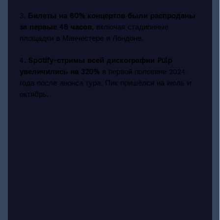
3.
Билеты на 80% концертов были распроданы
за первые 48 часов
, включая стадионные
площадки в Манчестере и Лондоне.
4.
Spotify-стримы всей дискографии Pulp
увеличились на 320%
в первой половине 2024
года после анонса тура. Пик пришёлся на июль и
октябрь.