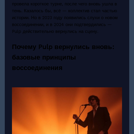
провела короткое турне, после чего вновь ушла в
тень. Казалось бы, всё — коллектив стал частью
истории. Но в 2023 году появились слухи о новом
воссоединении, и в 2024 они подтвердились —
Pulp действительно вернулись на сцену.
Почему Pulp вернулись вновь:
базовые принципы
воссоединения