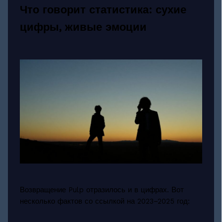
Что говорит статистика: сухие
цифры, живые эмоции
Возвращение Pulp отразилось и в цифрах. Вот
несколько фактов со ссылкой на 2023–2025 год: