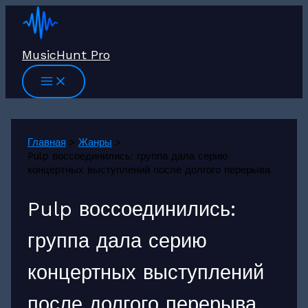
Перейти
к
содержимому
MusicHunt Pro
Главная
Жанры
Pulp воссоединились: группа дала серию
концертных выступлений после долгого перерыва
Pulp воссоединились:
группа дала серию
концертных выступлений
после долгого перерыва