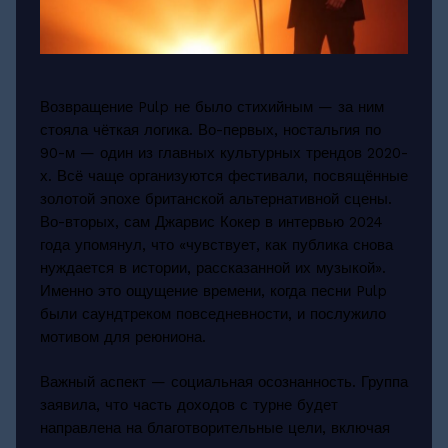
Возвращение Pulp не было стихийным — за ним
стояла чёткая логика. Во-первых, ностальгия по
90-м — один из главных культурных трендов 2020-
х. Всё чаще организуются фестивали, посвящённые
золотой эпохе британской альтернативной сцены.
Во-вторых, сам Джарвис Кокер в интервью 2024
года упомянул, что «чувствует, как публика снова
нуждается в истории, рассказанной их музыкой».
Именно это ощущение времени, когда песни Pulp
были саундтреком повседневности, и послужило
мотивом для реюниона.
Важный аспект — социальная осознанность. Группа
заявила, что часть доходов с турне будет
направлена на благотворительные цели, включая