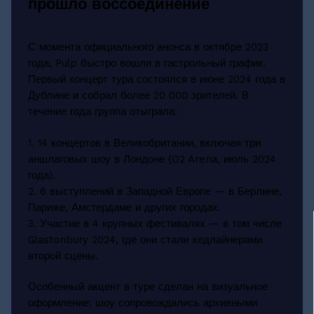
прошло воссоединение
С момента официального анонса в октябре 2023
года, Pulp быстро вошли в гастрольный график.
Первый концерт тура состоялся в июне 2024 года в
Дублине и собрал более 20 000 зрителей. В
течение года группа отыграла:
1. 14 концертов в Великобритании, включая три
аншлаговых шоу в Лондоне (O2 Arena, июль 2024
года).
2. 6 выступлений в Западной Европе — в Берлине,
Париже, Амстердаме и других городах.
3. Участие в 4 крупных фестивалях — в том числе
Glastonbury 2024, где они стали хедлайнерами
второй сцены.
Особенный акцент в туре сделан на визуальное
оформление: шоу сопровождались архивными