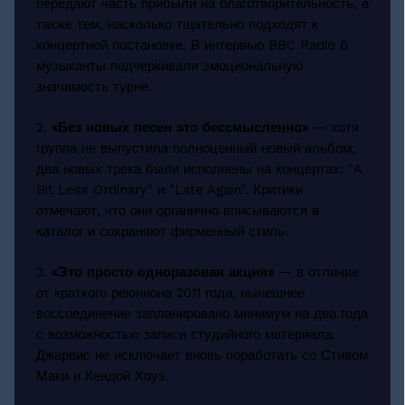
передают часть прибыли на благотворительность, а
также тем, насколько тщательно подходят к
концертной постановке. В интервью BBC Radio 6
музыканты подчеркивали эмоциональную
значимость турне.
2.
«Без новых песен это бессмысленно»
— хотя
группа не выпустила полноценный новый альбом,
два новых трека были исполнены на концертах: "A
Bit Less Ordinary" и "Late Again". Критики
отмечают, что они органично вписываются в
каталог и сохраняют фирменный стиль.
3.
«Это просто одноразовая акция»
— в отличие
от краткого реюниона 2011 года, нынешнее
воссоединение запланировано минимум на два года
с возможностью записи студийного материала.
Джарвис не исключает вновь поработать со Стивом
Маки и Кендой Хоуз.