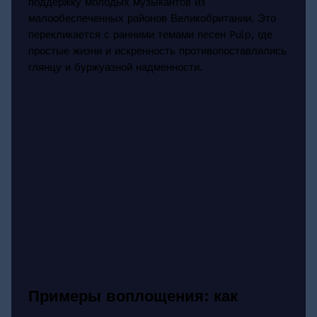
поддержку молодых музыкантов из
малообеспеченных районов Великобритании. Это
перекликается с ранними темами песен Pulp, где
простые жизни и искренность противопоставлялись
глянцу и буржуазной надменности.
Примеры воплощения: как