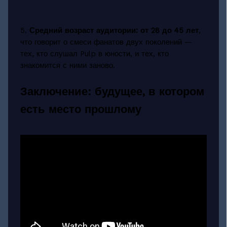
5.
Средний возраст аудитории: от 28 до 45 лет
,
что говорит о смеси фанатов двух поколений —
тех, кто слушал Pulp в юности, и тех, кто
знакомится с ними заново.
Заключение: будущее, в котором
есть место прошлому