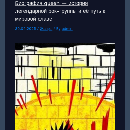
Биография queen — история
легендарной рок-группы и её путь к
мировой славе
30.04.2025
/
Жанры
/ By
admin