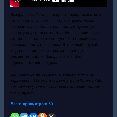
Возвращение Pulp — не просто повод вспомнить
старые хиты, а пример того, как группа может
сохранить уровень, актуальность и душевную
теплоту спустя десятилетия. Их воссоединение —
это не попытка повторить успех, а возможность
переосмыслить всё заново. Это редкий случай,
когда прошлое возвращается не в виде
мимолётного флешбэка, а как живой и
вдохновляющий процесс.
Если вы ещё не были на их концерте — стоит
задуматься. Потому что даже спустя 30 лет, Pulp
по-прежнему умеют рассказать историю так, как
никто другой.
Всего просмотров:
591