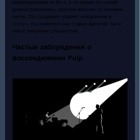
видеонарезками из 90-х, а на экране за сценой
демонстрировались короткие фильмы по мотивам
песен. Это создавало эффект «погружения в
эпоху», что привлекло как старых фанатов, так и
новое поколение слушателей.
Частые заблуждения о
воссоединении Pulp