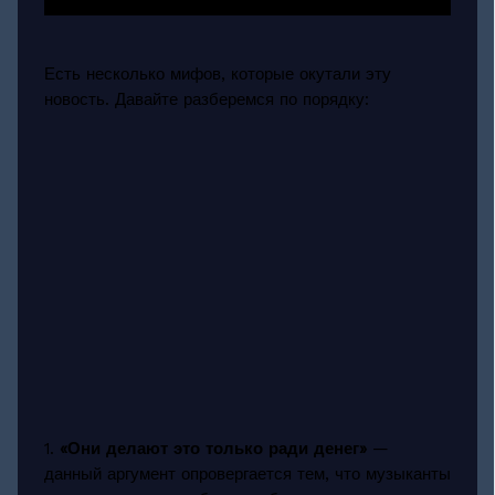
Есть несколько мифов, которые окутали эту
новость. Давайте разберемся по порядку:
1.
«Они делают это только ради денег»
—
данный аргумент опровергается тем, что музыканты