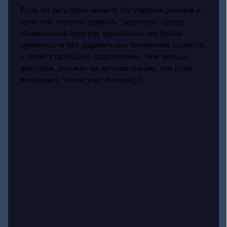
Если вы регулярно читаете обсуждения релизов и
артистов, полезно держать "здоровую" среду:
обновлённый браузер, адекватные настройки
приватности без радикальных блокировок скриптов,
а также стабильное подключение. Чем меньше
факторов, похожих на автоматизацию, тем реже
всплывает "Prove your humanity".