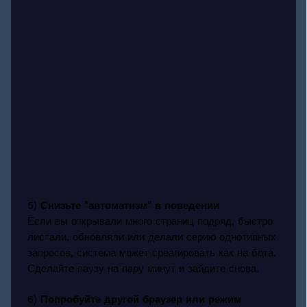
5)
Снизьте "автоматизм" в поведении
Если вы открывали много страниц подряд, быстро
листали, обновляли или делали серию однотипных
запросов, система может среагировать как на бота.
Сделайте паузу на пару минут и зайдите снова.
6)
Попробуйте другой браузер или режим