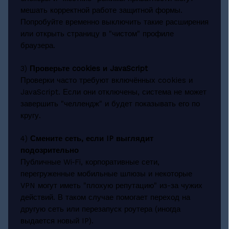
мешать корректной работе защитной формы.
Попробуйте временно выключить такие расширения
или открыть страницу в "чистом" профиле
браузера.
3)
Проверьте cookies и JavaScript
Проверки часто требуют включённых cookies и
JavaScript. Если они отключены, система не может
завершить "челлендж" и будет показывать его по
кругу.
4)
Смените сеть, если IP выглядит
подозрительно
Публичные Wi‑Fi, корпоративные сети,
перегруженные мобильные шлюзы и некоторые
VPN могут иметь "плохую репутацию" из-за чужих
действий. В таком случае помогает переход на
другую сеть или перезапуск роутера (иногда
выдается новый IP).