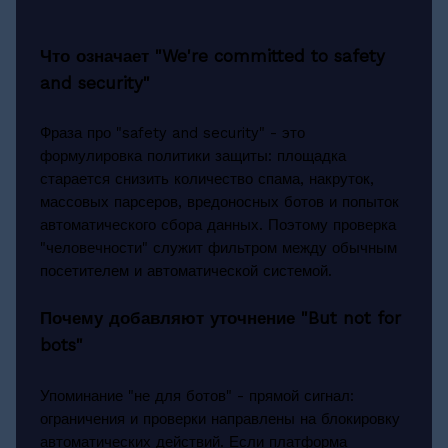
Что означает "We're committed to safety
and security"
Фраза про "safety and security" - это
формулировка политики защиты: площадка
старается снизить количество спама, накруток,
массовых парсеров, вредоносных ботов и попыток
автоматического сбора данных. Поэтому проверка
"человечности" служит фильтром между обычным
посетителем и автоматической системой.
Почему добавляют уточнение "But not for
bots"
Упоминание "не для ботов" - прямой сигнал:
ограничения и проверки направлены на блокировку
автоматических действий. Если платформа