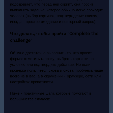
подозревает, что перед ней скрипт, она просит
выполнить задание, которое обычно легко проходит
человек (выбор картинок, подтверждение кликом,
иногда - простое ожидание и повторный запрос).
Что делать, чтобы пройти "Complete the
challenge"
Обычно достаточно выполнить то, что просит
форма: отметить галочку, выбрать картинки по
условию или подтвердить действие. Но если
проверка появляется снова и снова, проблема чаще
всего не в вас, а в окружении - браузере, сети или
настройках приватности.
Ниже - практичные шаги, которые помогают в
большинстве случаев: