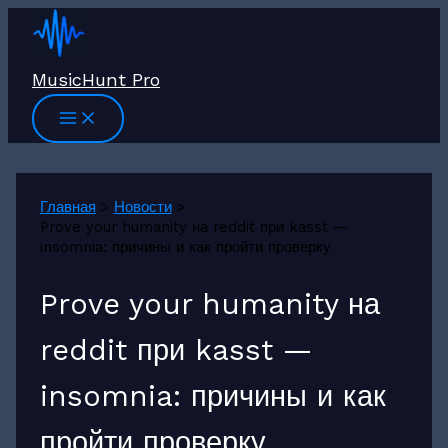
Перейти
к
содержимому
MusicHunt Pro
Главная
Новости
Prove your humanity на reddit при kasst —
insomnia: причины и как пройти проверку
Prove your humanity на
reddit при kasst —
insomnia: причины и как
пройти проверку