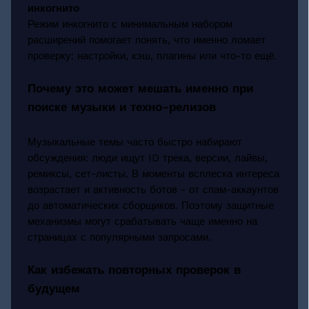
инкогнито
Режим инкогнито с минимальным набором
расширений помогает понять, что именно ломает
проверку: настройки, кэш, плагины или что-то ещё.
Почему это может мешать именно при
поиске музыки и техно-релизов
Музыкальные темы часто быстро набирают
обсуждения: люди ищут ID трека, версии, лайвы,
ремиксы, сет-листы. В моменты всплеска интереса
возрастает и активность ботов - от спам-аккаунтов
до автоматических сборщиков. Поэтому защитные
механизмы могут срабатывать чаще именно на
страницах с популярными запросами.
Как избежать повторных проверок в
будущем