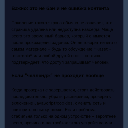
Важно: это не бан и не ошибка контента
Появление такого экрана обычно не означает, что
страница удалена или недоступна навсегда. Чаще
всего это временный барьер, который снимается
после прохождения задания. Он не говорит ничего о
самом материале - будь то обсуждение *Kasst -
Insomnia* или любой другой пост - он лишь
подтверждает, что доступ запрашивает человек.
Если "челлендж" не проходит вообще
Когда проверка не завершается, стоит действовать
последовательно: убрать расширения, проверить
включение JavaScript/cookies, сменить сеть и
повторить попытку позже. Если проблема
стабильна только на одном устройстве - вероятнее
всего, причина в настройках этого устройства или