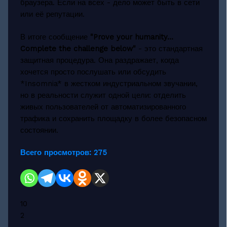
браузера. Если на всех - дело может быть в сети
или её репутации.
В итоге сообщение
"Prove your humanity...
Complete the challenge below"
- это стандартная
защитная процедура. Она раздражает, когда
хочется просто послушать или обсудить
*Insomnia* в жестком индустриальном звучании,
но в реальности служит одной цели: отделить
живых пользователей от автоматизированного
трафика и сохранить площадку в более безопасном
состоянии.
Всего просмотров:
275
10
2