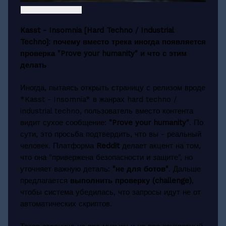
Kasst - Insomnia [Hard Techno / Industrial
Techno]: почему вместо трека иногда появляется
проверка "Prove your humanity" и что с этим
делать
Иногда, пытаясь открыть страницу с релизом вроде
*Kasst - Insomnia* в жанрах hard techno /
industrial techno, пользователь вместо контента
видит сухое сообщение:
"Prove your humanity"
. По
сути, это просьба подтвердить, что вы - реальный
человек. Платформа
Reddit
делает акцент на том,
что она "привержена безопасности и защите", но
уточняет важную деталь:
"не для ботов"
. Дальше
предлагается
выполнить проверку (challenge)
,
чтобы система убедилась, что запросы идут не от
автоматических скриптов.