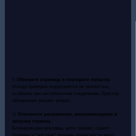
1)
Обновите страницу и повторите попытку
Иногда проверка подгружается не полностью,
особенно при нестабильном соединении. Простое
обновление решает вопрос.
2)
Отключите расширения, вмешивающиеся в
загрузку страниц
Блокировщики рекламы, анти-трекинг, скрипт-
блокеры и "жёсткие" режимы приватности могут