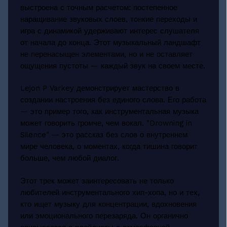
выстроена с точным расчетом: постепенное
наращивание звуковых слоев, тонкие переходы и
игра с динамикой удерживают интерес слушателя
от начала до конца. Этот музыкальный ландшафт
не перенасыщен элементами, но и не оставляет
ощущения пустоты — каждый звук на своем месте.
Lejon P Varkey демонстрирует мастерство в
создании настроения без единого слова. Его работа
— это пример того, как инструментальная музыка
может говорить громче, чем вокал. "Drowning in
Silence" — это рассказ без слов о внутреннем
мире человека, о моментах, когда тишина говорит
больше, чем любой диалог.
Этот трек может заинтересовать не только
любителей инструментального хип-хопа, но и тех,
кто ищет музыку для концентрации, вдохновения
или эмоционального перезаряда. Он органично