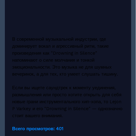
В современной музыкальной индустрии, где
доминирует вокал и агрессивный ритм, такие
произведения как "Drowning in Silence"
напоминают о силе молчания и тонкой
эмоциональности. Это музыка не для шумных
вечеринок, а для тех, кто умеет слушать тишину.
Если вы ищете саундтрек к моменту уединения,
размышления или просто хотите открыть для себя
новые грани инструментального хип-хопа, то Lejon
P Varkey и его "Drowning in Silence" — однозначно
стоит вашего внимания.
Всего просмотров:
401