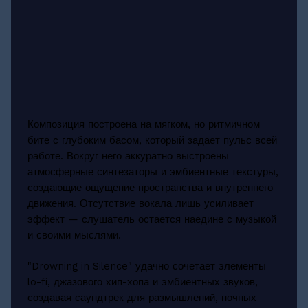
Композиция построена на мягком, но ритмичном
бите с глубоким басом, который задает пульс всей
работе. Вокруг него аккуратно выстроены
атмосферные синтезаторы и эмбиентные текстуры,
создающие ощущение пространства и внутреннего
движения. Отсутствие вокала лишь усиливает
эффект — слушатель остается наедине с музыкой
и своими мыслями.
"Drowning in Silence" удачно сочетает элементы
lo-fi, джазового хип-хопа и эмбиентных звуков,
создавая саундтрек для размышлений, ночных