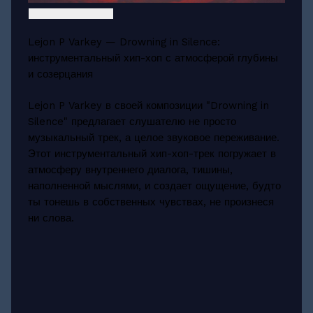
Lejon P Varkey — Drowning in Silence:
инструментальный хип-хоп с атмосферой глубины
и созерцания
Lejon P Varkey в своей композиции "Drowning in
Silence" предлагает слушателю не просто
музыкальный трек, а целое звуковое переживание.
Этот инструментальный хип-хоп-трек погружает в
атмосферу внутреннего диалога, тишины,
наполненной мыслями, и создает ощущение, будто
ты тонешь в собственных чувствах, не произнеся
ни слова.