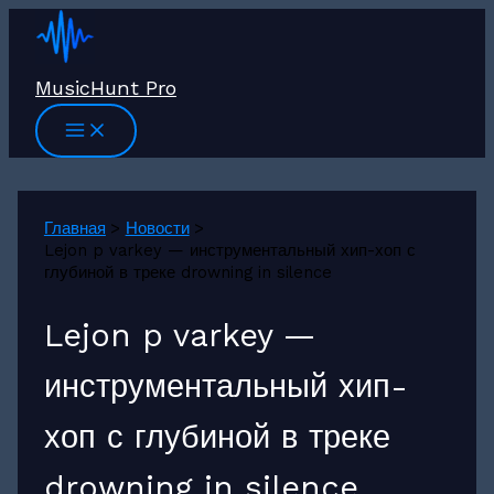
Перейти
к
содержимому
MusicHunt Pro
Главная
Новости
Lejon p varkey — инструментальный хип-хоп с
глубиной в треке drowning in silence
Lejon p varkey —
инструментальный хип-
хоп с глубиной в треке
drowning in silence