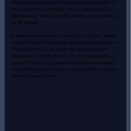
обложки и визуальный стиль нередко отражают ту
же эстетическую глубину, что и сама музыка —
минимализм, тонкие оттенки, акцент на чувствах, а
не на форме.
В музыкальном плане "Drowning in Silence" можно
сравнить с работами таких артистов, как Nujabes, J
Dilla или Bonobo, но при этом трек сохраняет
уникальный почерк автора. Это не подражание, а
самостоятельное художественное высказывание,
способное вызвать отклик у слушателей с разным
музыкальным вкусом.