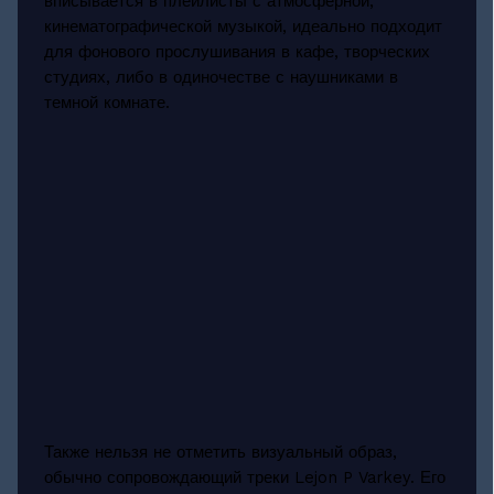
вписывается в плейлисты с атмосферной,
кинематографической музыкой, идеально подходит
для фонового прослушивания в кафе, творческих
студиях, либо в одиночестве с наушниками в
темной комнате.
Также нельзя не отметить визуальный образ,
обычно сопровождающий треки Lejon P Varkey. Его