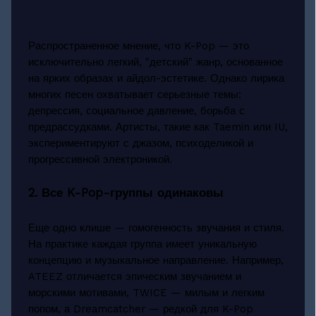
Распространенное мнение, что K-Pop — это
исключительно легкий, "детский" жанр, основанное
на ярких образах и айдол-эстетике. Однако лирика
многих песен охватывает серьезные темы:
депрессия, социальное давление, борьба с
предрассудками. Артисты, такие как Taemin или IU,
экспериментируют с джазом, психоделикой и
прогрессивной электроникой.
2. Все K-Pop-группы одинаковы
Еще одно клише — гомогенность звучания и стиля.
На практике каждая группа имеет уникальную
концепцию и музыкальное направление. Например,
ATEEZ отличается эпическим звучанием и
морскими мотивами, TWICE — милым и легким
попом, а Dreamcatcher — редкой для K-Pop