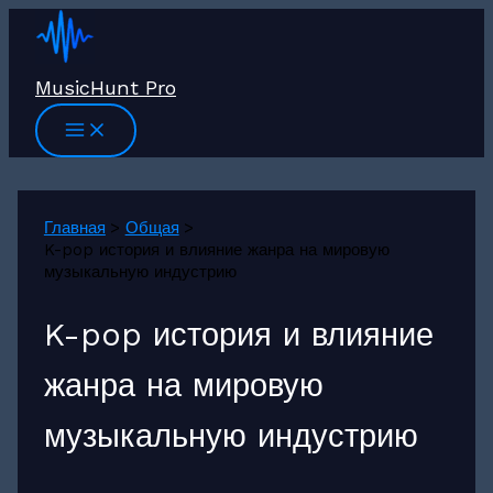
Перейти
к
содержимому
MusicHunt Pro
Главная
Общая
K-pop история и влияние жанра на мировую
музыкальную индустрию
K-pop история и влияние
жанра на мировую
музыкальную индустрию