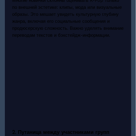
Многие новички склонны оценивать K-Pop только
по внешней эстетике: клипы, мода или визуальные
образы. Это мешает увидеть культурную глубину
жанра, включая его социальные сообщения и
продюсерскую сложность. Важно уделять внимание
переводам текстов и бэкстейдж-информации.
2. Путаница между участниками групп