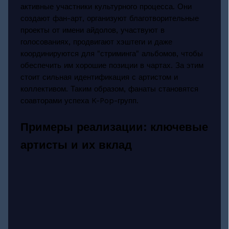
активные участники культурного процесса. Они
создают фан-арт, организуют благотворительные
проекты от имени айдолов, участвуют в
голосованиях, продвигают хэштеги и даже
координируются для "стриминга" альбомов, чтобы
обеспечить им хорошие позиции в чартах. За этим
стоит сильная идентификация с артистом и
коллективом. Таким образом, фанаты становятся
соавторами успеха K-Pop-групп.
Примеры реализации: ключевые
артисты и их вклад