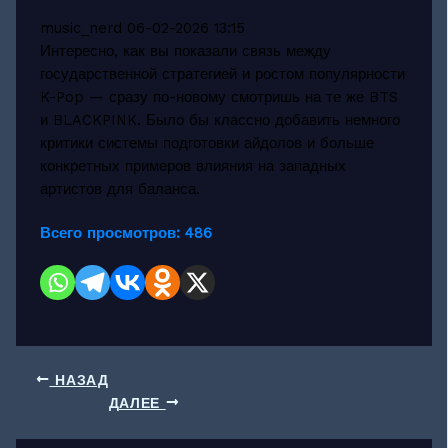
music_nerd
06-02-2026 13:15
Интересно, как вы показали связь между
государственной стратегией и ростом популярности
K-Pop — сразу по-новому смотришь на те же BTS
и BLACKPINK. Было бы классно добавить немного
критики системы подготовки айдолов и больше
конкретных примеров влияния на западных
артистов для баланса.
Всего просмотров:
486
НАЗАД
ДАЛЕЕ