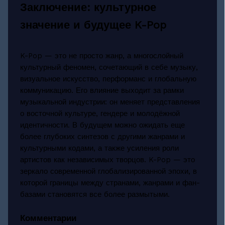
Заключение: культурное
значение и будущее K-Pop
K-Pop — это не просто жанр, а многослойный
культурный феномен, сочетающий в себе музыку,
визуальное искусство, перформанс и глобальную
коммуникацию. Его влияние выходит за рамки
музыкальной индустрии: он меняет представления
о восточной культуре, гендере и молодёжной
идентичности. В будущем можно ожидать еще
более глубоких синтезов с другими жанрами и
культурными кодами, а также усиления роли
артистов как независимых творцов. K-Pop — это
зеркало современной глобализированной эпохи, в
которой границы между странами, жанрами и фан-
базами становятся все более размытыми.
Комментарии