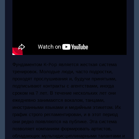
Фундаментом K-Pop является жесткая система
тренировок. Молодые люди, часто подростки,
проходят прослушивания и, будучи принятыми,
подписывают контракты с агентствами, иногда
сроком на 7 лет. В течение нескольких лет они
ежедневно занимаются вокалом, танцами,
иностранными языками и медийным этикетом. Их
график строго регламентирован, и в этот период
они редко появляются на публике. Эта система
позволяет компаниям формировать артистов,
обладающих мультидисциплинарными талантами и