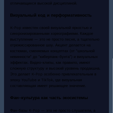
отличающихся высокой дисциплиной.
Визуальный код и перформативность
K-Pop известен своей визуальной яркостью и
синхронизированными хореографиями. Каждое
выступление — это не просто песня, а тщательно
отрежиссированное шоу. Акцент делается на
костюмах, сменяемых концептах (от "школьной
невинности" до "киберпанк-бунта") и визуальных
эффектах. Видео-клипы, как правило, имеют
сложную структуру и высокий уровень продакшна.
Это делает K-Pop особенно привлекательным в
эпоху YouTube и TikTok, где визуальная
составляющая имеет решающее значение.
Фан-культура как часть экосистемы
Фан-базы K-Pop — это не просто слушатели, а