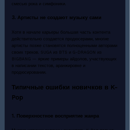
смесью рока и симфоники.
3. Артисты не создают музыку сами
Хотя в начале карьеры большая часть контента
действительно создается продюсерами, многие
артисты позже становятся полноценными авторами
своих треков. SUGA из BTS и G-DRAGON из
BIGBANG — яркие примеры айдолов, участвующих
в написании текстов, аранжировке и
продюсировании.
Типичные ошибки новичков в K-
Pop
1. Поверхностное восприятие жанра