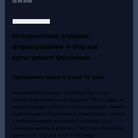
22.05.2025
Историческая справка:
формирование K-Pop как
культурного феномена
Зарождение жанра в конце XX века
Корейская поп-музыка, известная как K-Pop,
начала формироваться в середине 1990-х годов, но
ее корни уходят в более глубокое прошлое. Начало
музыкальной глобализации в Южной Корее связано
с либерализацией культурной политики после
окончания военного режима в 1987 году. Появление
группы Seo Taiji and Boys в 1992 году