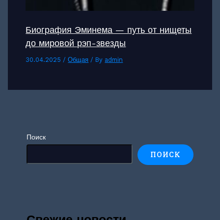
Биография Эминема — путь от нищеты
до мировой рэп-звезды
30.04.2025
/
Общая
/ By
admin
Поиск
ПОИСК
Свежие новости