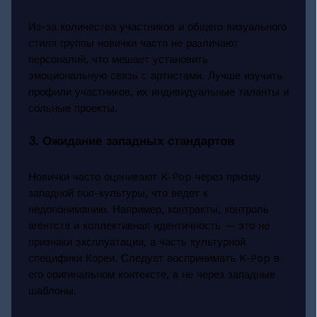
Из-за количества участников и общего визуального
стиля группы новички часто не различают
персоналий, что мешает установить
эмоциональную связь с артистами. Лучше изучить
профили участников, их индивидуальные таланты и
сольные проекты.
3. Ожидание западных стандартов
Новички часто оценивают K-Pop через призму
западной поп-культуры, что ведет к
недопониманию. Например, контракты, контроль
агентств и коллективная идентичность — это не
признаки эксплуатации, а часть культурной
специфики Кореи. Следует воспринимать K-Pop в
его оригинальном контексте, а не через западные
шаблоны.