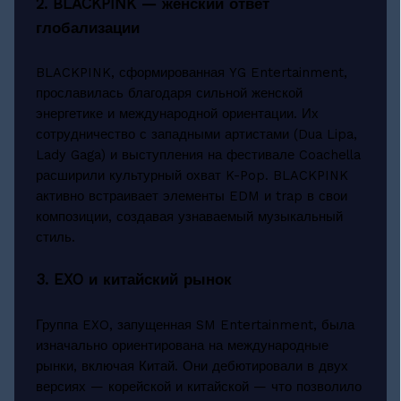
2. BLACKPINK — женский ответ
глобализации
BLACKPINK, сформированная YG Entertainment,
прославилась благодаря сильной женской
энергетике и международной ориентации. Их
сотрудничество с западными артистами (Dua Lipa,
Lady Gaga) и выступления на фестивале Coachella
расширили культурный охват K-Pop. BLACKPINK
активно встраивает элементы EDM и trap в свои
композиции, создавая узнаваемый музыкальный
стиль.
3. EXO и китайский рынок
Группа EXO, запущенная SM Entertainment, была
изначально ориентирована на международные
рынки, включая Китай. Они дебютировали в двух
версиях — корейской и китайской — что позволило