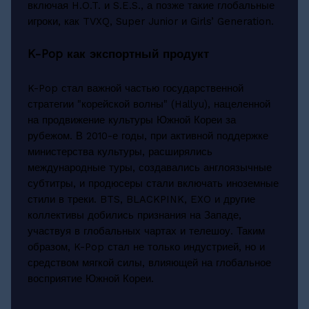
включая H.O.T. и S.E.S., а позже такие глобальные
игроки, как TVXQ, Super Junior и Girls’ Generation.
K-Pop как экспортный продукт
K-Pop стал важной частью государственной
стратегии "корейской волны" (Hallyu), нацеленной
на продвижение культуры Южной Кореи за
рубежом. В 2010-е годы, при активной поддержке
министерства культуры, расширялись
международные туры, создавались англоязычные
субтитры, и продюсеры стали включать иноземные
стили в треки. BTS, BLACKPINK, EXO и другие
коллективы добились признания на Западе,
участвуя в глобальных чартах и телешоу. Таким
образом, K-Pop стал не только индустрией, но и
средством мягкой силы, влияющей на глобальное
восприятие Южной Кореи.