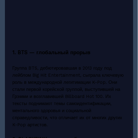
1. BTS — глобальный прорыв
Группа BTS, дебютировавшая в 2013 году под
лейблом Big Hit Entertainment, сыграла ключевую
роль в международной легитимации K-Pop. Они
стали первой корейской группой, выступившей на
Грэмми и возглавившей Billboard Hot 100. Их
тексты поднимают темы самоидентификации,
ментального здоровья и социальной
справедливости, что отличает их от многих других
K-Pop артистов.