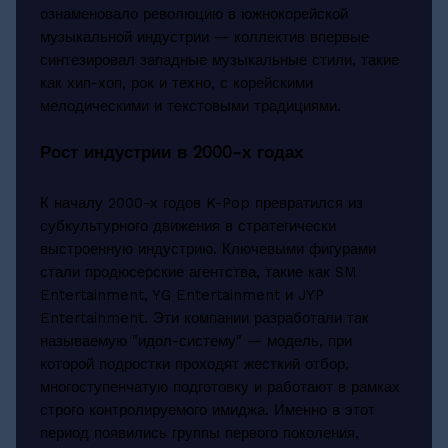
ознаменовало революцию в южнокорейской
музыкальной индустрии — коллектив впервые
синтезировал западные музыкальные стили, такие
как хип-хоп, рок и техно, с корейскими
мелодическими и текстовыми традициями.
Рост индустрии в 2000-х годах
К началу 2000-х годов K-Pop превратился из
субкультурного движения в стратегически
выстроенную индустрию. Ключевыми фигурами
стали продюсерские агентства, такие как SM
Entertainment, YG Entertainment и JYP
Entertainment. Эти компании разработали так
называемую "идол-систему" — модель, при
которой подростки проходят жесткий отбор,
многоступенчатую подготовку и работают в рамках
строго контролируемого имиджа. Именно в этот
период появились группы первого поколения,