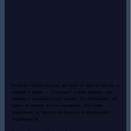
Если вы ищете музыку, которая не просто звучит, а
говорит с вами — “Colossus” станет именно тем
треком, с которого стоит начать. Он объявляет: «Я
здесь, я слышу, и я не согласен». Это голос
поколения, уставшего от фальши и жаждущего
подлинности.