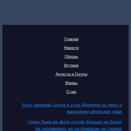
Главная
Новости
Обзоры
История
Артисты и Группы
Жанры
О нас
Suno проиграл Gema в суде Мюнхена по делу о
нарушении авторских прав
Гленн Хьюз из deep purple больше не будет
гастролировать из-за операции на сердце