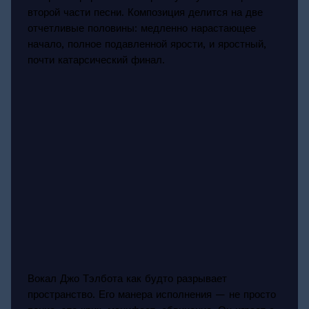
второй части песни. Композиция делится на две
отчетливые половины: медленно нарастающее
начало, полное подавленной ярости, и яростный,
почти катарсический финал.
Вокал Джо Тэлбота как будто разрывает
пространство. Его манера исполнения — не просто