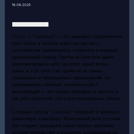
18.08.2025
IDLES — “Colossus” — это манифест современного
пост-панка, в котором агрессия, ирония и
политическая заряженность сливаются в мощный
музыкальный снаряд. Группа из Бристоля давно
зарекомендовала себя как голос новой волны
панка, и этот трек стал одним из их самых
узнаваемых и обсуждаемых произведений. Он
одновременно тяжелый, гипнотический и
вызывающий — настоящая проверка на прочность
как для слушателя, так и для музыкальных клише.
С первых секунд “Colossus” погружает в мрачную,
навязчивую атмосферу. Монотонный ритм и гулкий
бас создают ощущение нарастающего давления,
которое перерастает в взрывную кульминацию во