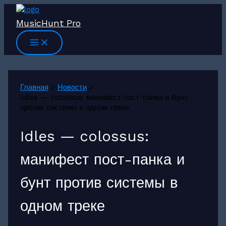
Перейти
к
MusicHunt Pro
содержимому
Главная
Новости
Idles — colossus: манифест пост-панка и бунт
против системы в одном треке
Idles — colossus:
манифест пост-панка и
бунт против системы в
одном треке