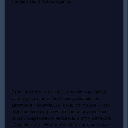
коллективного освобождения.
Стоит отметить, что IDLES не просто копируют
эстетику прошлого. Они переосмысляют её,
адаптируя к реалиям XXI века. Их музыка — это
ответ на тревогу, разочарование и внутреннюю
борьбу современного человека. В этом контексте
“Colossus” становится гимном тех, кто чувствует