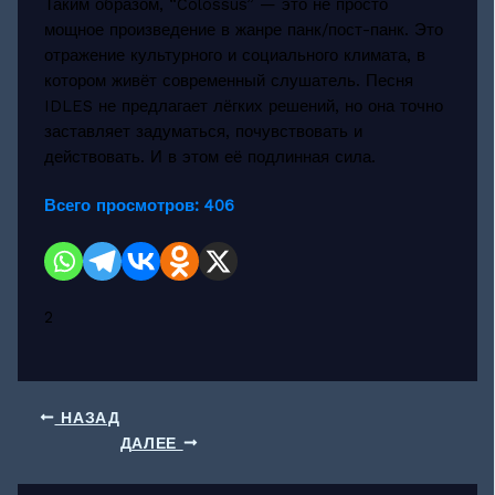
Таким образом, “Colossus” — это не просто
мощное произведение в жанре панк/пост-панк. Это
отражение культурного и социального климата, в
котором живёт современный слушатель. Песня
IDLES не предлагает лёгких решений, но она точно
заставляет задуматься, почувствовать и
действовать. И в этом её подлинная сила.
Всего просмотров:
406
2
НАЗАД
ДАЛЕЕ