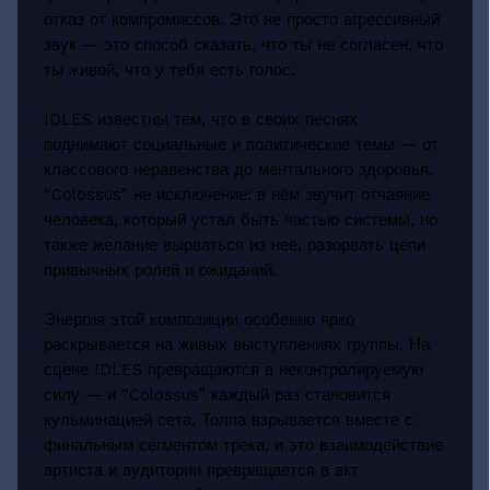
отказ от компромиссов. Это не просто агрессивный
звук — это способ сказать, что ты не согласен, что
ты живой, что у тебя есть голос.
IDLES известны тем, что в своих песнях
поднимают социальные и политические темы — от
классового неравенства до ментального здоровья.
“Colossus” не исключение: в нём звучит отчаяние
человека, который устал быть частью системы, но
также желание вырваться из неё, разорвать цепи
привычных ролей и ожиданий.
Энергия этой композиции особенно ярко
раскрывается на живых выступлениях группы. На
сцене IDLES превращаются в неконтролируемую
силу — и “Colossus” каждый раз становится
кульминацией сета. Толпа взрывается вместе с
финальным сегментом трека, и это взаимодействие
артиста и аудитории превращается в акт