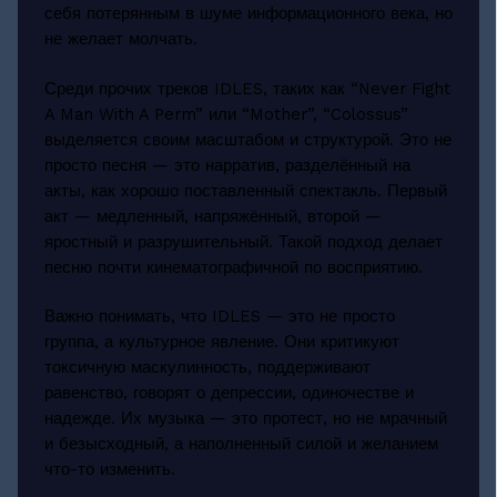
себя потерянным в шуме информационного века, но
не желает молчать.
Среди прочих треков IDLES, таких как “Never Fight
A Man With A Perm” или “Mother”, “Colossus”
выделяется своим масштабом и структурой. Это не
просто песня — это нарратив, разделённый на
акты, как хорошо поставленный спектакль. Первый
акт — медленный, напряжённый, второй —
яростный и разрушительный. Такой подход делает
песню почти кинематографичной по восприятию.
Важно понимать, что IDLES — это не просто
группа, а культурное явление. Они критикуют
токсичную маскулинность, поддерживают
равенство, говорят о депрессии, одиночестве и
надежде. Их музыка — это протест, но не мрачный
и безысходный, а наполненный силой и желанием
что-то изменить.