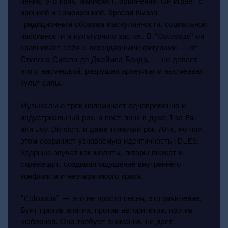
пение, это крик, манифест, обвинение. Он играет с
иронией и самоиронией, бросая вызов
традиционным образам маскулинности, социальной
пассивности и культурного застоя. В “Colossus” он
сравнивает себя с легендарными фигурами — от
Стивена Сигала до Джеймса Бонда, — но делает
это с насмешкой, разрушая архетипы и высмеивая
культ силы.
Музыкально трек напоминает одновременно и
индустриальный рок, и пост-панк в духе The Fall
или Joy Division, и даже тяжёлый рок 70-х, но при
этом сохраняет узнаваемую идентичность IDLES.
Ударные звучат как молоты, гитары визжат и
скрежещут, создавая ощущение внутреннего
конфликта и неотвратимого краха.
“Colossus” — это не просто песня, это заявление.
Бунт против апатии, против авторитетов, против
шаблонов. Она требует внимания, не дает