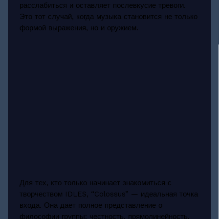
расслабиться и оставляет послевкусие тревоги.
Это тот случай, когда музыка становится не только
формой выражения, но и оружием.
Для тех, кто только начинает знакомиться с
творчеством IDLES, “Colossus” — идеальная точка
входа. Она дает полное представление о
философии группы: честность, прямолинейность,