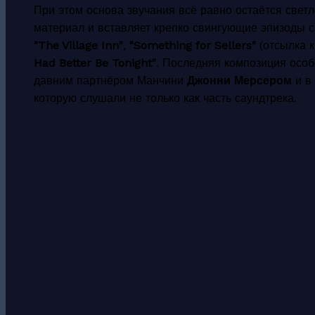
При этом основа звучания всё равно остаётся свет
материал и вставляет крепко свингующие эпизоды 
"The Village Inn"
,
"Something for Sellers"
(отсылка к
Had Better Be Tonight"
. Последняя композиция особ
давним партнёром Манчини
Джонни Мерсером
и в
которую слушали не только как часть саундтрека.