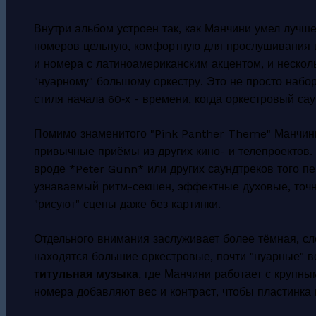
Внутри альбом устроен так, как Манчини умел лучше
номеров цельную, комфортную для прослушивания и
и номера с латиноамериканским акцентом, и несколь
"нуарному" большому оркестру. Это не просто набо
стиля начала 60‑х - времени, когда оркестровый сау
Помимо знаменитого "Pink Panther Theme" Манчини
привычные приёмы из других кино- и телепроектов.
вроде *Peter Gunn* или других саундтреков того пе
узнаваемый ритм-секшен, эффектные духовые, точ
"рисуют" сцены даже без картинки.
Отдельного внимания заслуживает более тёмная, сл
находятся большие оркестровые, почти "нуарные" 
титульная музыка
, где Манчини работает с крупн
номера добавляют вес и контраст, чтобы пластинка