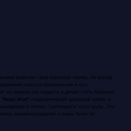
анчини включает свою коронную лирику. Он всегда
овременно кажутся изысканными и чуть
и", но именно эта сладость и делает стиль Манчини
я
"Royal Blue"
: поздневечерний джазовый номер, в
ранжировка и тёплое, "светящееся" соло трубы. Эта
 мягко, кинематографично и очень точно по