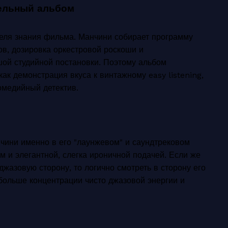
дельный альбом
ателя знания фильма. Манчини собирает программу
пов, дозировка оркестровой роскоши и
ьшой студийной постановки. Поэтому альбом
ак демонстрация вкуса к винтажному easy listening,
комедийный детектив.
нчини именно в его "лаунжевом" и саундтрековом
м и элегантной, слегка ироничной подачей. Если же
жазовую сторону, то логично смотреть в сторону его
больше концентрации чисто джазовой энергии и