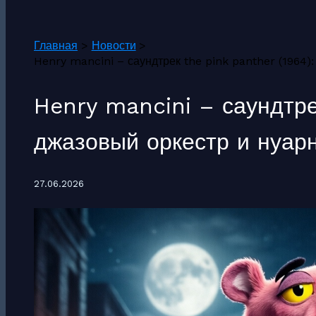
Поиск
Главная
Новости
Henry mancini – саундтрек the pink panther (1964
Henry mancini – саундтре
джазовый оркестр и нуа
27.06.2026