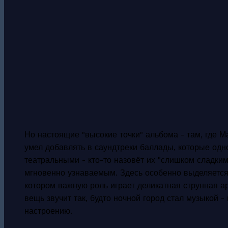
Но настоящие "высокие точки" альбома - там, где М
умел добавлять в саундтреки баллады, которые одн
театральными - кто-то назовёт их "слишком сладким
мгновенно узнаваемым. Здесь особенно выделяетс
котором важную роль играет деликатная струнная а
вещь звучит так, будто ночной город стал музыкой -
настроению.