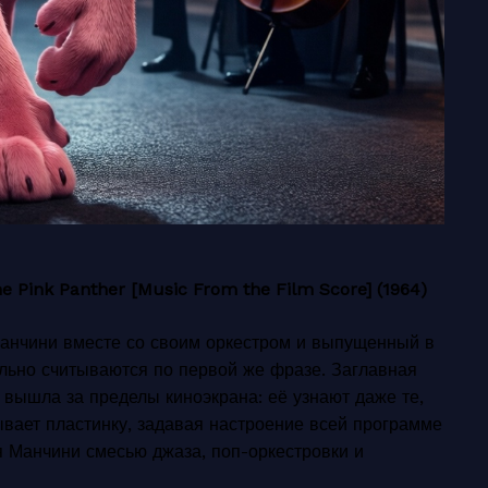
e Pink Panther [Music From the Film Score] (1964)
Манчини вместе со своим оркестром и выпущенный в
ально считываются по первой же фразе. Заглавная
 вышла за пределы киноэкрана: её узнают даже те,
вает пластинку, задавая настроение всей программе
для Манчини смесью джаза, поп-оркестровки и