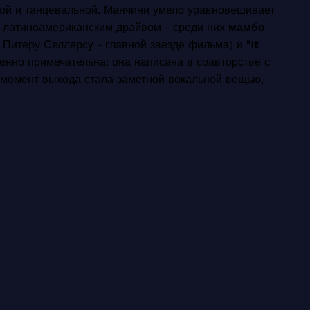
лой и танцевальной. Манчини умело уравновешивает
с латиноамериканским драйвом - среди них
мамбо
 Питеру Селлерсу - главной звезде фильма) и
"It
енно примечательна: она написана в соавторстве с
 момент выхода стала заметной вокальной вещью,