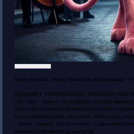
Henry Mancini / Henry Mancini & His Orchestra - Th
Саундтрек к "Розовой пантере", записанный Генри 
1964 году, - один из тех альбомов, которые момент
тема стала визитной карточкой композитора и давно
кто не пересматривал сам фильм. Именно она откры
- лёгкое, игривое, слегка "ночное", с характерной 
кинематографической драматургии.