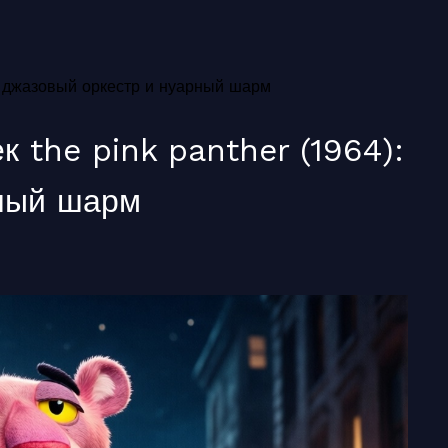
): джазовый оркестр и нуарный шарм
к the pink panther (1964):
рный шарм