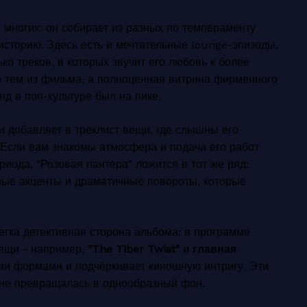
 многих: он собирает из разных по темпераменту
сторию. Здесь есть и мечтательные lounge-эпизоды,
ко треков, в которых звучит его любовь к более
р тем из фильма, а полноценная витрина фирменного
нд в поп-культуре был на пике.
 добавляет в треклист вещи, где слышны его
 Если вам знакомы атмосфера и подача его работ
риода, "Розовая пантера" ложится в тот же ряд:
ные акценты и драматичные повороты, которые
егка детективная сторона альбома: в программе
вещи - например,
"The Tiber Twist"
и
главная
ыми формами и подчёркивает киношную интригу. Эти
 не превращалась в однообразный фон.