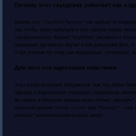
Почему этот саундтрек работает как от
Важно, что "The Pink Panther" не требует от слуш
так, чтобы треки работали и вне экрана: смена тем
танцевальности, баланс "клубного" звучания и бол
одинаково органично звучит и как домашний фон, и к
и как учебник по тому, как музыкально "упаковать" 
Для кого это идеальная пластинка
Этот релиз особенно понравится тем, кто любит Ма
амплуа: с бархатными тембрами, аккуратным свинго
вы ищете в Манчини прежде всего более "жёсткую" д
проектов уровня *Peter Gunn* или *Combo* - там 
меньше "кинематографического шика".
---