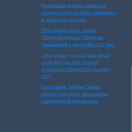
Редчайшая видеосъёмка led
zeppelin 1970 из Бата появилась
в открытом доступе
РАО подало иск к театру
«Золотое кольцо» Надежды
Кадышевой о неустойке 100 тыс.
John prine — «your flag decal
wont get you into heaven
anymore»: сатира folk country
1971
Биография Тейлор Свифт:
почему она стала феноменом
современной поп-музыки