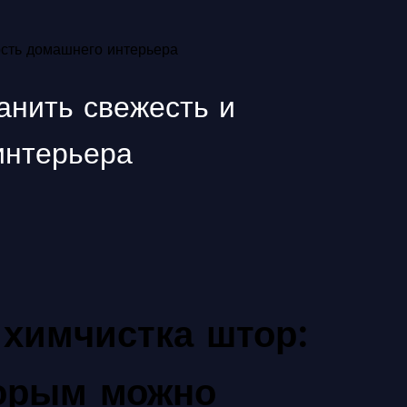
ность домашнего интерьера
анить свежесть и
интерьера
химчистка штор:
торым можно