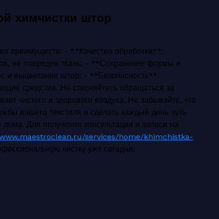
й химчистки штор
о преимуществ: - **Качество обработки**:
хов, не повредив ткань; - **Сохранение формы и
с и выцветание штор; - **Безопасность**:
ющие средства. Не стесняйтесь обращаться за
ет чистого и здорового воздуха. Не забывайте, что
жбы вашего текстиля и сделать каждый день чуть
 дома. Для получения консультации и записи на
//www.maestroclean.ru/services/home/khimchistka-
офессиональную чистку уже сегодня!