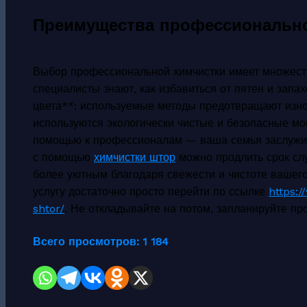
Преимущества профессионально
Выбор профессиональной химчистки имеет множеств
специалисты знают, как избавиться от пятен и запа
цвета**: используемые методы предотвращают изно
используются экологически чистые и безопасные мо
помощью к профессионалам — ваша семья заслужива
с помощью
химчистки штор
можно продлить срок слу
более уютным благодаря свежести и чистоте вашего
услугу достаточно просто перейти по ссылке
https:
shtor/
. Не откладывайте на потом, запланируйте пр
Всего просмотров:
1 184