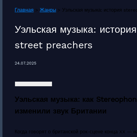
Главная
Жанры
Уэльская музыка: история stere
Уэльская музыка: история
street preachers
24.07.2025
Уэльская музыка: как Stereophoni
изменили звук Британии
Когда говорят о британской рок-сцене конца XX — 