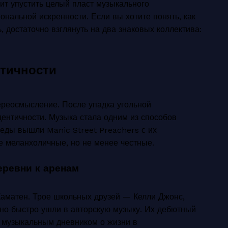
ит упустить целый пласт музыкального
ональной искренности. Если вы хотите понять, как
 достаточно взглянуть на два знаковых коллектива:
нтичности
ереосмысление. После упадка угольной
ентичности. Музыка стала одним из способов
реды вышли Manic Street Preachers с их
е меланхоличные, но не менее честные.
деревни к аренам
Каматен. Трое школьных друзей — Келли Джонс,
 но быстро ушли в авторскую музыку. Их дебютный
а музыкальным дневником о жизни в