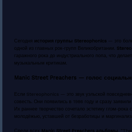
Сегодня
история группы Stereophonics
— это боле
одной из главных рок-групп Великобритании.
Stere
гаражного рока до индустриального попа, что делае
музыкальным критикам.
Manic Street Preachers — голос социаль
Если Stereophonics — это звук уэльской повседневн
совесть. Они появились в 1986 году и сразу заявил
Их раннее творчество сочетало эстетику глэм-рока 
молодёжью, уставшей от безработицы и маргинализ
Среди всех
Manic Street Preachers альбомы
, "The