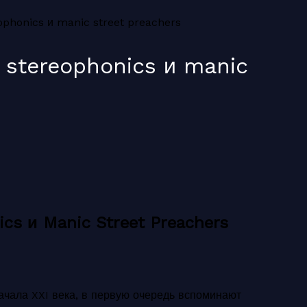
ophonics и manic street preachers
 stereophonics и manic
cs и Manic Street Preachers
начала XXI века, в первую очередь вспоминают