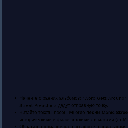
Начните с ранних альбомов: "Word Gets Around" у
Street Preachers дадут отправную точку.
Читайте тексты песен. Многие
песни Manic Stree
историческими и философскими отсылками (от Ма
Обратите внимание на географию: города, упомян