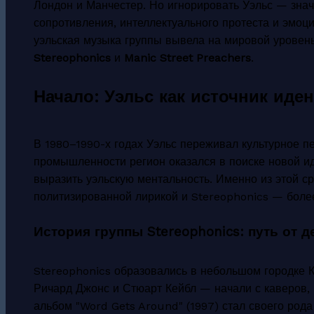
Лондон и Манчестер. Но игнорировать Уэльс — знач
сопротивления, интеллектуального протеста и эмоци
уэльская музыка группы вывела на мировой уровень,
Stereophonics
и
Manic Street Preachers
.
Начало: Уэльс как источник иде
В 1980–1990-х годах Уэльс переживал культурное п
промышленности регион оказался в поиске новой ид
выразить уэльскую ментальность. Именно из этой с
политизированной лирикой и Stereophonics — боле
История группы Stereophonics: путь от 
Stereophonics образовались в небольшом городке 
Ричард Джонс и Стюарт Кейбл — начали с каверов,
альбом "Word Gets Around" (1997) стал своего род