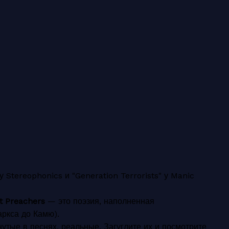
 Stereophonics и "Generation Terrorists" у Manic
t Preachers
— это поэзия, наполненная
ркса до Камю).
утые в песнях, реальные. Загуглите их и посмотрите