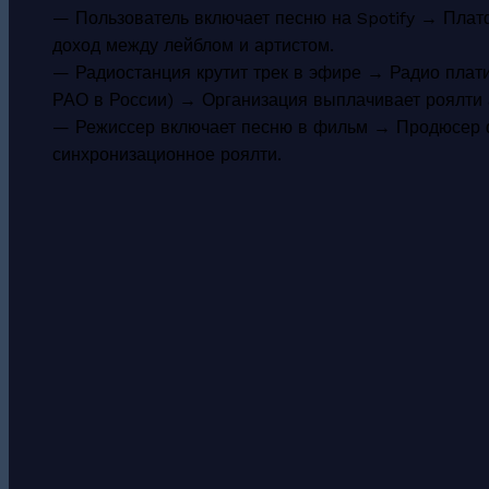
— Пользователь включает песню на Spotify → Плат
доход между лейблом и артистом.
— Радиостанция крутит трек в эфире → Радио плати
РАО в России) → Организация выплачивает роялти 
— Режиссер включает песню в фильм → Продюсер ф
синхронизационное роялти.