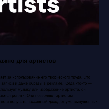
важно для артистов
ает за использование его творческого труда. Это
 записи и даже образы в рекламе. Когда кто-то —
пользует музыку или изображение артиста, он
ваются роялти. Они позволяют артистам
, но и получать пассивный доход от уже выпущенных