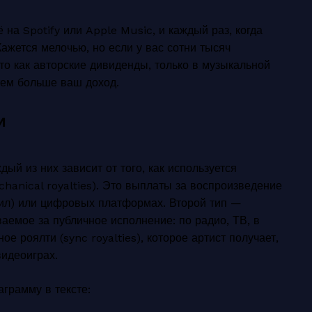
 на Spotify или Apple Music, и каждый раз, когда
Кажется мелочью, но если у вас сотни тысяч
о как авторские дивиденды, только в музыкальной
тем больше ваш доход.
и
ый из них зависит от того, как используется
anical royalties). Это выплаты за воспроизведение
нил) или цифровых платформах. Второй тип —
ваемое за публичное исполнение: по радио, ТВ, в
е роялти (sync royalties), которое артист получает,
видеоиграх.
грамму в тексте: