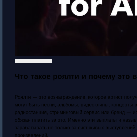
Что такое роялти и почему это 
Роялти — это вознаграждение, которое артист получ
могут быть песни, альбомы, видеоклипы, концерты в
радиостанция, стриминговый сервис или бренд — ис
обязан платить за это. Именно эти выплаты и назы
зарабатывать не только за счет живых выступлений
произведений.