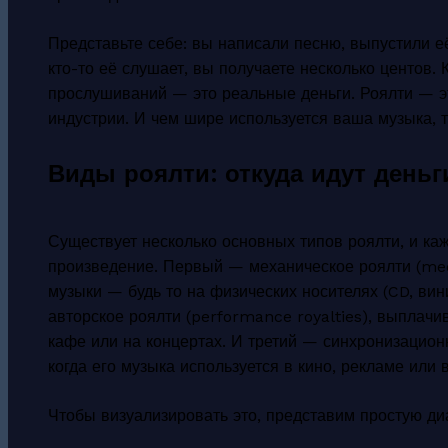
Представьте себе: вы написали песню, выпустили её
кто-то её слушает, вы получаете несколько центов. 
прослушиваний — это реальные деньги. Роялти — эт
индустрии. И чем шире используется ваша музыка, 
Виды роялти: откуда идут деньг
Существует несколько основных типов роялти, и кажд
произведение. Первый — механическое роялти (mech
музыки — будь то на физических носителях (CD, ви
авторское роялти (performance royalties), выплачи
кафе или на концертах. И третий — синхронизационно
когда его музыка используется в кино, рекламе или 
Чтобы визуализировать это, представим простую диа