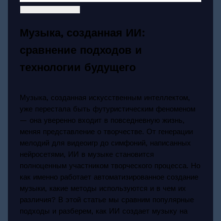
Музыка, созданная ИИ:
сравнение подходов и
технологии будущего
Музыка, созданная искусственным интеллектом,
уже перестала быть футуристическим феноменом
— она уверенно входит в повседневную жизнь,
меняя представление о творчестве. От генерации
мелодий для видеоигр до симфоний, написанных
нейросетями, ИИ в музыке становится
полноценным участником творческого процесса. Но
как именно работает автоматизированное создание
музыки, какие методы используются и в чем их
различия? В этой статье мы сравним популярные
подходы и разберем, как ИИ создает музыку на