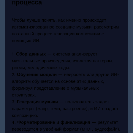
процесса
Чтобы лучше понять, как именно происходит
автоматизированное создание музыки, рассмотрим
поэтапный процесс генерации композиции с
помощью ИИ.
1.
Сбор данных
— система анализирует
музыкальные произведения, извлекая паттерны,
ритмы, мелодические ходы.
2.
Обучение модели
— нейросеть или другой ИИ-
алгоритм обучается на основе этих данных,
формируя представление о музыкальных
структурах.
3.
Генерация музыки
— пользователь задает
параметры (жанр, темп, настроение), и ИИ создает
композицию.
4.
Форматирование и финализация
— результат
переводится в удобный формат (MIDI, аудиофайл),