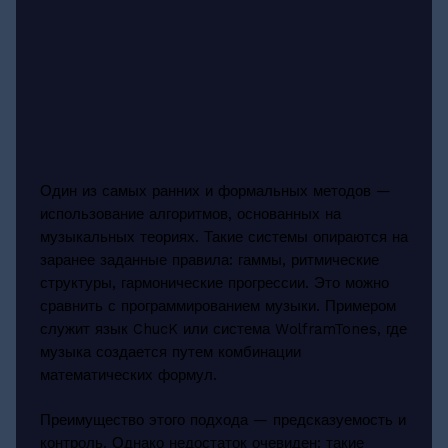
Один из самых ранних и формальных методов —
использование алгоритмов, основанных на
музыкальных теориях. Такие системы опираются на
заранее заданные правила: гаммы, ритмические
структуры, гармонические прогрессии. Это можно
сравнить с программированием музыки. Примером
служит язык ChucK или система WolframTones, где
музыка создается путем комбинации
математических формул.
Преимущество этого подхода — предсказуемость и
контроль. Однако недостаток очевиден: такие