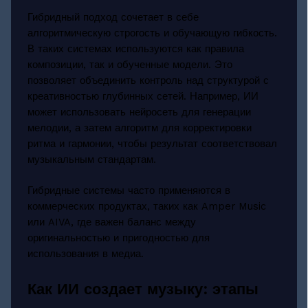
Гибридный подход сочетает в себе
алгоритмическую строгость и обучающую гибкость.
В таких системах используются как правила
композиции, так и обученные модели. Это
позволяет объединить контроль над структурой с
креативностью глубинных сетей. Например, ИИ
может использовать нейросеть для генерации
мелодии, а затем алгоритм для корректировки
ритма и гармонии, чтобы результат соответствовал
музыкальным стандартам.
Гибридные системы часто применяются в
коммерческих продуктах, таких как Amper Music
или AIVA, где важен баланс между
оригинальностью и пригодностью для
использования в медиа.
Как ИИ создает музыку: этапы