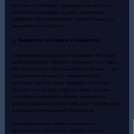
системы не обладают «музыкальным вкусом» и
неспособны выходить за рамки заложенных
шаблонов. Это ограничивает выразительность и
эмоциональную глубину.
2. Машинное обучение и нейросети
Современные музыкальные алгоритмы ИИ чаще
всего используют глубокие нейронные сети. Здесь
ИИ обучается на огромных наборах данных — от
классической музыки до современной поп-
культуры. Один из ярких примеров — OpenAI
MuseNet или Google Magenta. Такие системы
способны генерировать музыку в различных
жанрах, подражать стилю известных композиторов
и создавать оригинальные композиции.
Эти модели более гибкие и способны к
креативности. Однако они требуют больших