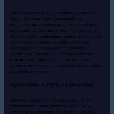
Алгоритмические методы хорошо подходят для
задач, где важна структурированность и
предсказуемость, например, для генерации фона в
видеоиграх. Однако они не могут конкурировать с
нейросетями в плане выразительности. Машинное
обучение дает больше свободы, но требует
серьезных ресурсов и может генерировать
нестабильные результаты. Гибридные системы
стараются объединить лучшее из обоих миров,
делая автоматизированное создание музыки более
надежным и гибким.
Проблемы и пути их решения
Несмотря на прогресс, музыка, созданная ИИ,
сталкивается с рядом проблем. Среди них —
отсутствие интуитивного понимания контекста,