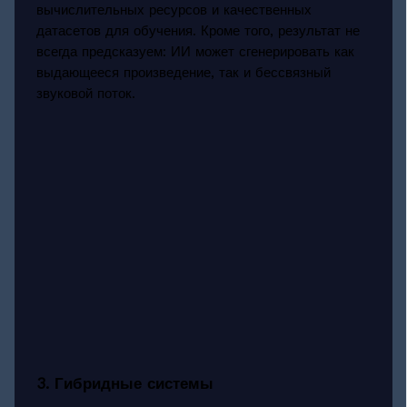
вычислительных ресурсов и качественных
датасетов для обучения. Кроме того, результат не
всегда предсказуем: ИИ может сгенерировать как
выдающееся произведение, так и бессвязный
звуковой поток.
3. Гибридные системы