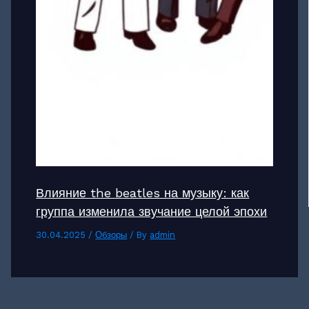
Влияние the beatles на музыку: как
группа изменила звучание целой эпохи
30.04.2025
/
Обзоры
/ By
admin