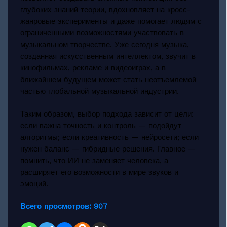
глубоких знаний теории, вдохновляет на кросс-
жанровые эксперименты и даже помогает людям с
ограниченными возможностями участвовать в
музыкальном творчестве. Уже сегодня музыка,
созданная искусственным интеллектом, звучит в
кинофильмах, рекламе и видеоиграх, а в
ближайшем будущем может стать неотъемлемой
частью глобальной музыкальной индустрии.
Таким образом, выбор подхода зависит от цели:
если важна точность и контроль — подойдут
алгоритмы; если креативность — нейросети; если
нужен баланс — гибридные решения. Главное —
помнить, что ИИ не заменяет человека, а
расширяет его возможности в мире звуков и
эмоций.
Всего просмотров:
907