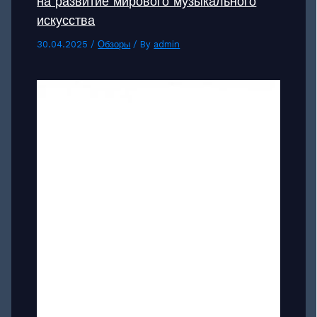
на развитие мирового музыкального
искусства
30.04.2025
/
Обзоры
/ By
admin