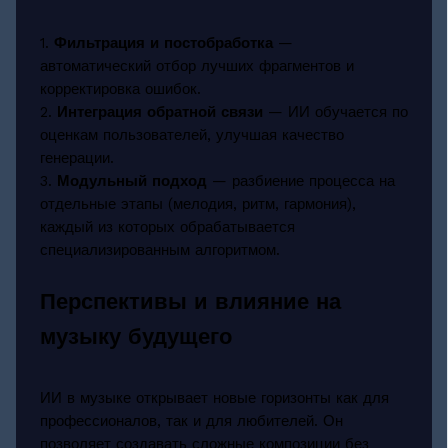
1.
Фильтрация и постобработка
—
автоматический отбор лучших фрагментов и
корректировка ошибок.
2.
Интеграция обратной связи
— ИИ обучается по
оценкам пользователей, улучшая качество
генерации.
3.
Модульный подход
— разбиение процесса на
отдельные этапы (мелодия, ритм, гармония),
каждый из которых обрабатывается
специализированным алгоритмом.
Перспективы и влияние на
музыку будущего
ИИ в музыке открывает новые горизонты как для
профессионалов, так и для любителей. Он
позволяет создавать сложные композиции без