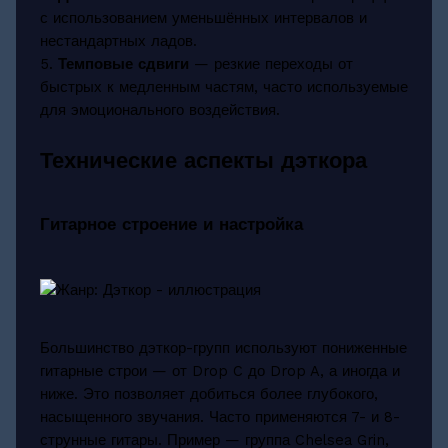
с использованием уменьшённых интервалов и
нестандартных ладов.
5.
Темповые сдвиги
— резкие переходы от
быстрых к медленным частям, часто используемые
для эмоционального воздействия.
Технические аспекты дэткора
Гитарное строение и настройка
Большинство дэткор-групп используют пониженные
гитарные строи — от Drop C до Drop A, а иногда и
ниже. Это позволяет добиться более глубокого,
насыщенного звучания. Часто применяются 7- и 8-
струнные гитары. Пример — группа Chelsea Grin,