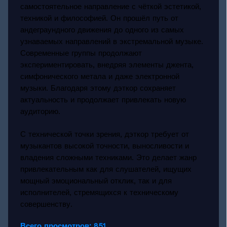
самостоятельное направление с чёткой эстетикой,
техникой и философией. Он прошёл путь от
андеграундного движения до одного из самых
узнаваемых направлений в экстремальной музыке.
Современные группы продолжают
экспериментировать, внедряя элементы джента,
симфонического метала и даже электронной
музыки. Благодаря этому дэткор сохраняет
актуальность и продолжает привлекать новую
аудиторию.
С технической точки зрения, дэткор требует от
музыкантов высокой точности, выносливости и
владения сложными техниками. Это делает жанр
привлекательным как для слушателей, ищущих
мощный эмоциональный отклик, так и для
исполнителей, стремящихся к техническому
совершенству.
Всего просмотров:
851