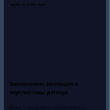
групп
по всему миру.
Заключение: эволюция и
перспективы дэткора
Дэткор — это не просто слияние жанров, а