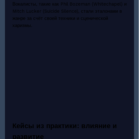
Вокалисты, такие как Phil Bozeman (Whitechapel) и
Mitch Lucker (Suicide Silence), стали эталонами в
жанре за счёт своей техники и сценической
харизмы.
Кейсы из практики: влияние и
развитие