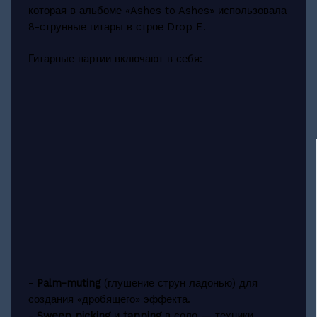
которая в альбоме «Ashes to Ashes» использовала
8-струнные гитары в строе Drop E.
Гитарные партии включают в себя:
-
Palm-muting
(глушение струн ладонью) для
создания «дробящего» эффекта.
-
Sweep picking
и
tapping
в соло — техники,