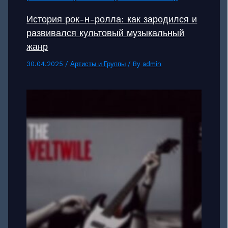
История рок-н-ролла: как зародился и
развивался культовый музыкальный
жанр
30.04.2025
/
Артисты и Группы
/ By
admin