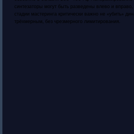
синтезаторы могут быть разведены влево и вправо,
стадии мастеринга критически важно не «убить» ди
трёхмерным, без чрезмерного лимитирования.