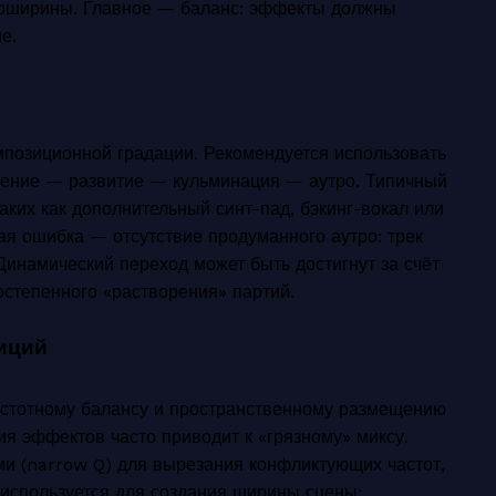
еоширины. Главное — баланс: эффекты должны
е.
позиционной градации. Рекомендуется использовать
пление — развитие — кульминация — аутро. Типичный
ких как дополнительный синт-пад, бэкинг-вокал или
я ошибка — отсутствие продуманного аутро: трек
Динамический переход может быть достигнут за счёт
остепенного «растворения» партий.
иций
астотному балансу и пространственному размещению
ия эффектов часто приводит к «грязному» миксу.
ми (narrow Q) для вырезания конфликтующих частот,
используется для создания ширины сцены: