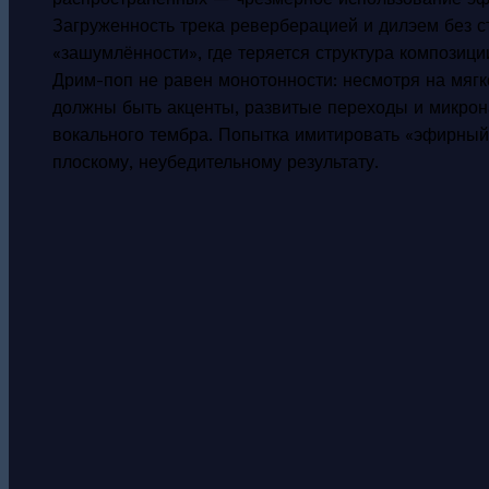
Загруженность трека реверберацией и дилэем без с
«зашумлённости», где теряется структура композиц
Дрим-поп не равен монотонности: несмотря на мягк
должны быть акценты, развитые переходы и микро
вокального тембра. Попытка имитировать «эфирный»
плоскому, неубедительному результату.