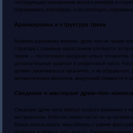
последующим наложением мягкого реверба и стер
подчёркивать атмосферу, а не поглощать содержани
Аранжировка и структура трека
Вопреки расхожему мнению, дрим-поп не лишён ком
структуру с плавным нарастанием плотности: всту
приём — постепенное введение новых элементов, та
дополнительные ударные в рефреновой части. Часта
должен заканчиваться органично, а не обрываться. 
автоматических фильтров, модуляций громкости и п
Сведение и мастеринг дрим-поп-композ
Сведение дрим-попа требует особого внимания к ч
инструментов. Избыток низких частот из-за наложен
Важно использовать эквалайзеры с узкими фильтра
особенно в области 200–400 Гц. Панорамирование 