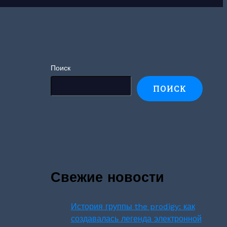
Поиск
ПОИСК
Свежие новости
История группы the prodigy: как
создавалась легенда электронной