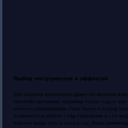
Выбор инструментов и эффектов
Для создания аутентичного дрим-поп-звучания важн
синглкойл-датчиками, например Fender Jaguar или
shimmer-реверберации, Plate Reverb и Analog Dela
возможностью работы с пад-структурами и LFO-мод
плагины вроде Arturia Analog Lab. Вокал рекоменд