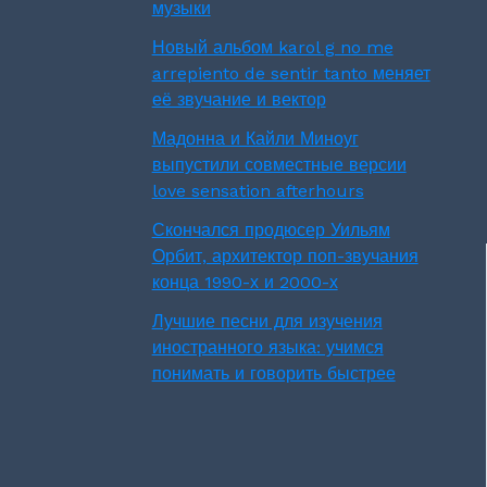
музыки
Новый альбом karol g no me
arrepiento de sentir tanto меняет
её звучание и вектор
Мадонна и Кайли Миноуг
выпустили совместные версии
love sensation afterhours
Скончался продюсер Уильям
Орбит, архитектор поп-звучания
конца 1990-х и 2000-х
Лучшие песни для изучения
иностранного языка: учимся
понимать и говорить быстрее