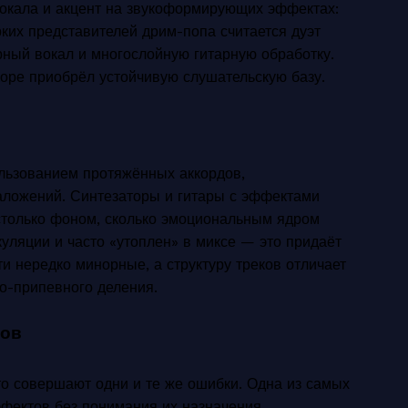
вокала и акцент на звукоформирующих эффектах:
рких представителей дрим-попа считается дуэт
рный вокал и многослойную гитарную обработку.
оре приобрёл устойчивую слушательскую базу.
льзованием протяжённых аккордов,
аложений. Синтезаторы и гитары с эффектами
 столько фоном, сколько эмоциональным ядром
уляции и часто «утоплен» в миксе — это придаёт
и нередко минорные, а структуру треков отличает
но-припевного деления.
тов
то совершают одни и те же ошибки. Одна из самых
фектов без понимания их назначения.