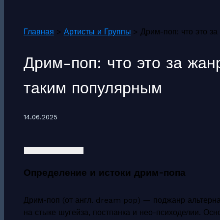
Поиск
Главная
Артисты и Группы
Дрим-поп: что это з
Дрим-поп: что это за жан
таким популярным
14.06.2025
Определение и истоки дрим-попа
Дрим-поп (от англ. dream pop) — поджанр альтерна
на стыке шугейза, постпанка и нео-психоделии. О