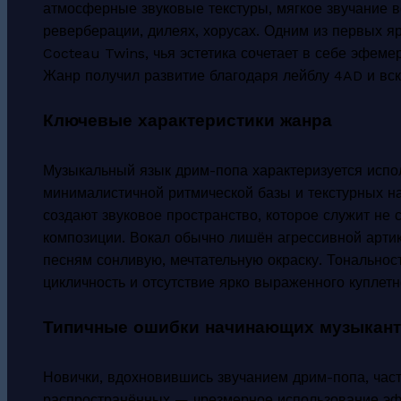
атмосферные звуковые текстуры, мягкое звучание 
реверберации, дилеях, хорусах. Одним из первых я
Cocteau Twins, чья эстетика сочетает в себе эфеме
Жанр получил развитие благодаря лейблу 4AD и вск
Ключевые характеристики жанра
Музыкальный язык дрим-попа характеризуется испо
минималистичной ритмической базы и текстурных н
создают звуковое пространство, которое служит не
композиции. Вокал обычно лишён агрессивной артик
песням сонливую, мечтательную окраску. Тональност
цикличность и отсутствие ярко выраженного куплет
Типичные ошибки начинающих музыкан
Новички, вдохновившись звучанием дрим-попа, час
распространённых — чрезмерное использование эф