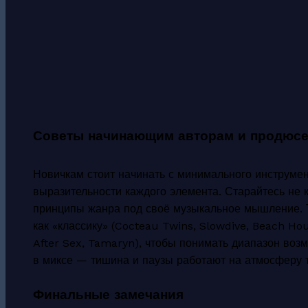
Советы начинающим авторам и продюс
Новичкам стоит начинать с минимального инструмен
выразительности каждого элемента. Старайтесь не к
принципы жанра под своё музыкальное мышление. Т
как «классику» (Cocteau Twins, Slowdive, Beach Hou
After Sex, Tamaryn), чтобы понимать диапазон воз
в миксе — тишина и паузы работают на атмосферу 
Финальные замечания