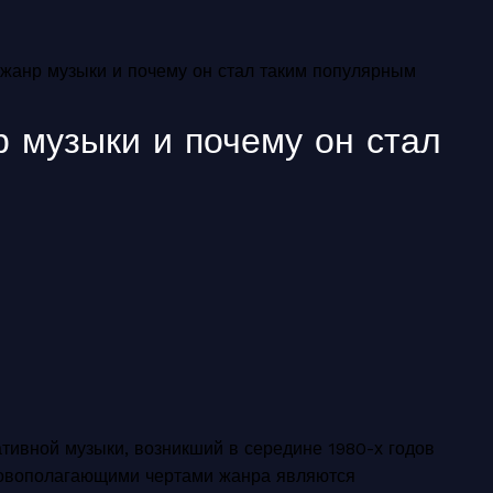
а жанр музыки и почему он стал таким популярным
р музыки и почему он стал
тивной музыки, возникший в середине 1980-х годов
сновополагающими чертами жанра являются