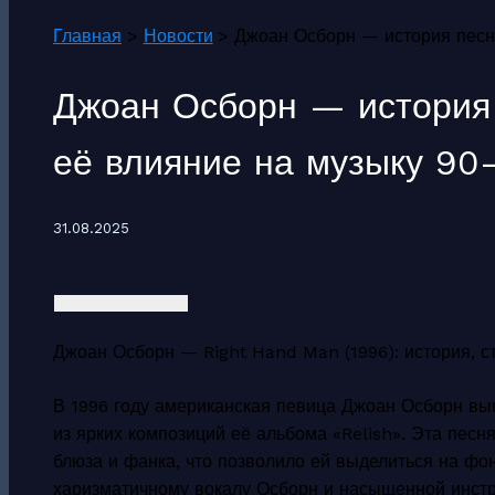
Главная
Новости
Джоан Осборн — история песни
Джоан Осборн — история 
её влияние на музыку 90
31.08.2025
Джоан Осборн — Right Hand Man (1996): история, с
В 1996 году американская певица Джоан Осборн вып
из ярких композиций её альбома «Relish». Эта песн
блюза и фанка, что позволило ей выделиться на фо
харизматичному вокалу Осборн и насыщенной инст