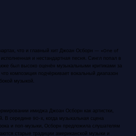
чартах, что и главный хит Джоан Осборн — «One of
 исполненная и нестандартная песня. Сингл попал в
акже был высоко оценён музыкальными критиками за
 что композиция подчёркивает вокальный диапазон
бокой музыкой.
рмировании имиджа Джоан Осборн как артистки,
. В середине 90-х, когда музыкальная сцена
 рока и поп-музыки, Осборн предложила слушателям
таются старые традиции американской музыки и