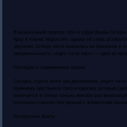
В музыкальной палитре 1990-х годов Джоан Осборн 
Кроу и Аланис Мориссетт, однако её стиль оставал
звучания, Осборн часто опиралась на блюзовые и с
эмоциональность. «Right Hand Man» — одно из лучш
Наследие и современные оценки
Сегодня, спустя почти три десятилетия, «Right Han
прежнему чувствуется сила и харизма, которые сде
включается в списки лучших женских рок-композиций
успешного слияния поп-музыки с элементами фанка
Интересные факты