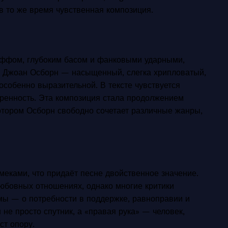
в то же время чувственная композиция.
иффом, глубоким басом и фанковыми ударными,
 Джоан Осборн — насыщенный, слегка хрипловатый,
особенно выразительной. В тексте чувствуется
ренность. Эта композиция стала продолжением
котором Осборн свободно сочетает различные жанры,
еками, что придаёт песне двойственное значение.
любовных отношениях, однако многие критики
мы — о потребности в поддержке, равноправии и
 не просто спутник, а «правая рука» — человек,
ст опору.