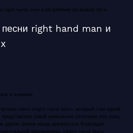
 right hand man и её влияние на музыку 90-х
песни right hand man и
-х
тиль и влияние
устила сингл «Right Hand Man», который стал одной
я представляет собой уникальное сочетание поп-рока,
не других треков конца девяностых. Благодаря
рументальной аранжировке, «Right Hand Man»